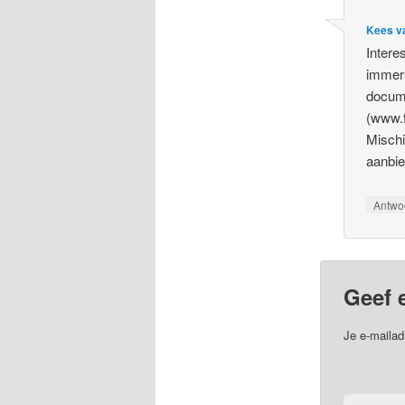
Kees v
Intere
immers
docume
(www.f
Mischi
aanbi
Antwo
Geef 
Je e-mailad