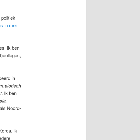
politiek
is in mei
.
es. Ik ben
t)colleges,
ceerd in
rmatorisch
t
. Ik ben
sia,
als Noord-
Korea. Ik
edere