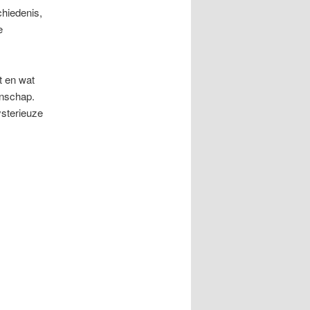
chiedenis,
e
t en wat
enschap.
ysterieuze