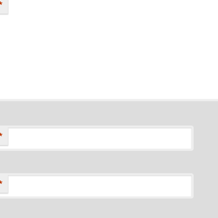
*
*
*