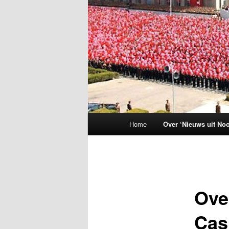
Hoofdmenu
Home
Over ‘Nieuws uit Noo
Ove
Cas