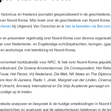
 historicus en freelance journalist gespecialiseerd in de geschiedenis, 
r van Noord-Korea. Mijn boek over de geschiedenis van Noord-Korea
chenen
bij Uitgeverij Van Oorschot en is
hier te bestellen via Bol.com
er en presenteer regelmatig over Noord-Korea voor diverse organisati
r voor Nederlands- en Engelstalige schrijfopdrachten, lezingen, (gas
s en workshops met betrekking tot Noord-Korea.
 momenteel hoofdzakelijk voor NRC. Ik heb over Noord-Korea gepubli
Volkskrant, De Groene Amsterdammer
, De Correspondent, Het Refo
rouw, Het Parool, Vrij Nederland, Die Welt, NK News
en
The Diploma
ere door
Al Jazeera, Radio 1, Jinek, Margriet van der Linden, Cinema
it Utrecht, Amnesty International
en
De Vrije Academie
gevraagd om 
undige op te treden.
bsite analyseer en bespreek ik de huidige ontwikkelingen in Noord-
uwsberichten en analyseer wat de gebeurtenissen betekenen in de br