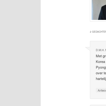
2 GEDACHTEN
D.M.H. 
Met gr
Korea 
Pyong
over t
hartel
Antwo