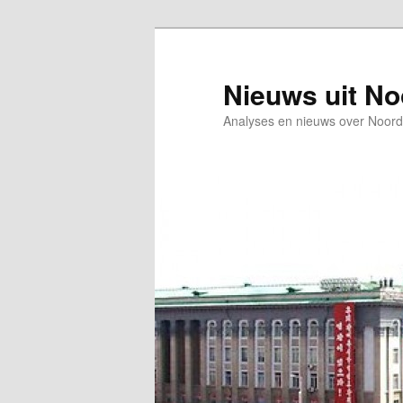
Spring
naar
de
Nieuws uit N
primaire
Analyses en nieuws over Noord
inhoud