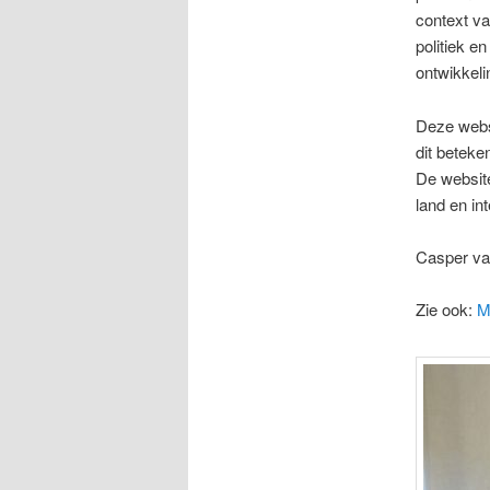
context va
politiek e
ontwikkeli
Deze websi
dit betek
De website
land en in
Casper va
Zie ook:
M