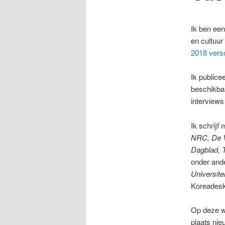
Ik ben een
en cultuu
2018 vers
Ik publice
beschikbaa
interview
Ik schrijf
NRC, De 
Dagblad, T
onder and
Universite
Koreadesk
Op deze we
plaats nie