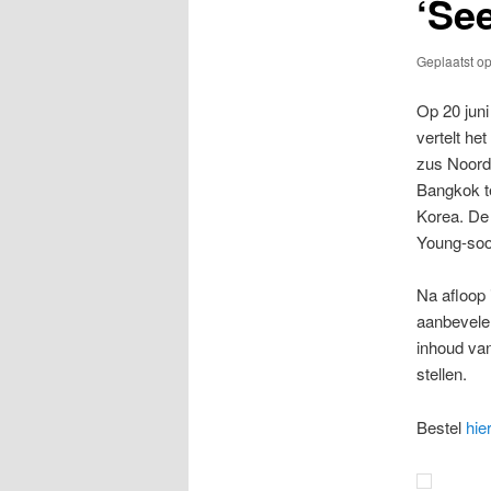
‘Se
Geplaatst o
Op 20 juni
vertelt he
zus Noord
Bangkok t
Korea. De
Young-soon
Na afloop 
aanbevele
inhoud van
stellen.
Bestel
hie