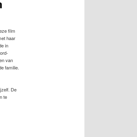
m
ze film
met haar
e in
ord-
ten van
e familie.
jzelf. De
n te