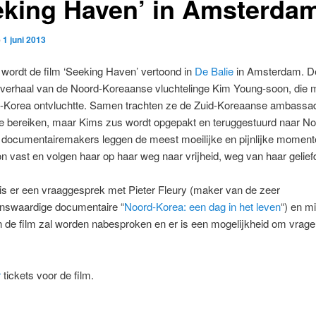
eking Haven’ in Amsterda
p
1 juni 2013
 wordt de film ‘Seeking Haven’ vertoond in
De Balie
in Amsterdam. De
t verhaal van de Noord-Koreaanse vluchtelinge Kim Young-soon, die 
-Korea ontvluchtte. Samen trachten ze de Zuid-Koreaanse ambassad
e bereiken, maar Kims zus wordt opgepakt en teruggestuurd naar No
 documentairemakers leggen de meest moeilijke en pijnlijke momen
 vast en volgen haar op haar weg naar vrijheid, weg van haar geliefd
is er een vraaggesprek met Pieter Fleury (maker van de zeer
nswaardige documentaire “
Noord-Korea: een dag in het leven
“) en mi
 de film zal worden nabesproken en er is een mogelijkheid om vrage
r
tickets voor de film.