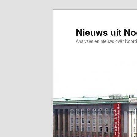
Spring
naar
de
Nieuws uit N
primaire
Analyses en nieuws over Noord
inhoud