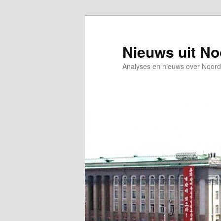
Spring
naar
de
Nieuws uit N
primaire
Analyses en nieuws over Noord
inhoud