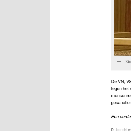
Kim
De VN, VS
tegen het
mensenrec
gesanction
Een eerder
Dit bericht 