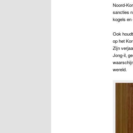
Noord-Kore
sancties n
kogels en 
Ook houdt
op het Kor
Zijn verja
Jong-il, g
waarschijn
wereld.