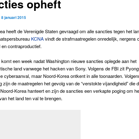
cties opheft
p
8 januari 2015
a heeft de Verenigde Staten gevraagd om alle sancties tegen het lan
taatspersbureau
KCNA
vindt de strafmaatregelen onredelijk, nergens 
en contraproductief.
 komt een week nadat Washington nieuwe sancties oplegde aan het
ische land vanwege het hacken van Sony. Volgens de FBI zit Pyon
e cyberaanval, maar Noord-Korea ontkent in alle toonaarden. Volgen
zijn de maatregelen het gevolg van de “verstokte vijandigheid” die 
Noord-Korea hanteert en zijn de sancties een verkapte poging om het
an het land ten val te brengen.