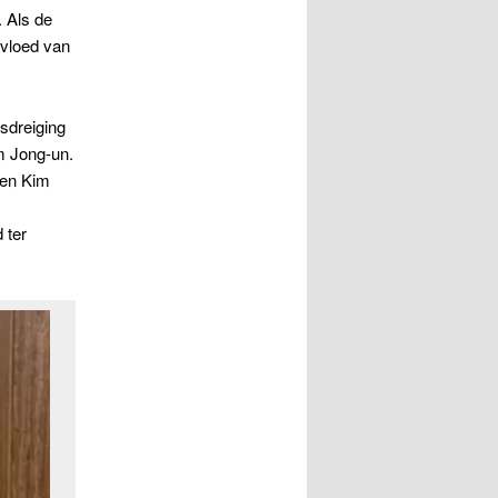
. Als de
tvloed van
sdreiging
m Jong-un.
g en Kim
 ter