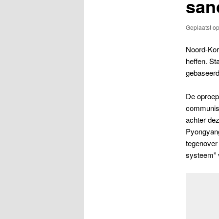
san
Geplaatst o
Noord-Kore
heffen. S
gebaseerd 
De oproep
communist
achter dez
Pyongyang 
tegenover 
systeem” v