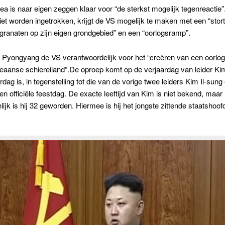
a is naar eigen zeggen klaar voor “de sterkst mogelijk tegenreactie”
iet worden ingetrokken, krijgt de VS mogelijk te maken met een “stor
granaten op zijn eigen grondgebied” en een “oorlogsramp”.
 Pyongyang de VS verantwoordelijk voor het “creëren van een oorlog
eaanse schiereiland”.De oproep komt op de verjaardag van leider Ki
ardag is, in tegenstelling tot die van de vorige twee leiders Kim Il-sun
een officiële feestdag. De exacte leeftijd van Kim is niet bekend, maar
lijk is hij 32 geworden. Hiermee is hij het jongste zittende staatshoofd