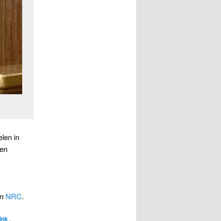
len in
 en
an
NRC
.
ink
.