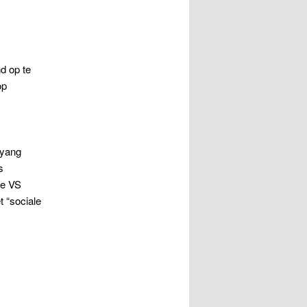
d op te
op
gyang
s
de VS
 “sociale