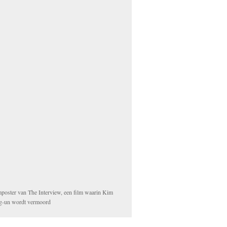
mposter van The Interview, een film waarin Kim
g-un wordt vermoord