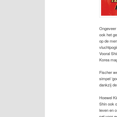
Ongeveer 
ook het ge
op de mens
vluchtpog
Vooral Shi
Korea mag
Fischer w
simpel ‘go
dankzij de 
Hoewel Kim
Shin ook o
leven en o
set voor e