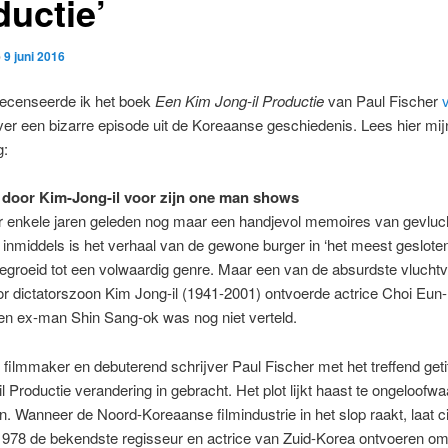
ductie’
p
9 juni 2016
recenseerde ik het boek
Een Kim Jong-il Productie
van Paul Fischer
ver een bizarre episode uit de Koreaanse geschiedenis. Lees hier mij
g:
door Kim-Jong-il voor zijn one man shows
r enkele jaren geleden nog maar een handjevol memoires van gevluc
inmiddels is het verhaal van de gewone burger in ‘het meest geslote
gegroeid tot een volwaardig genre. Maar een van de absurdste vlucht
r dictatorszoon Kim Jong-il (1941-2001) ontvoerde actrice Choi Eun
en ex-man Shin Sang-ok was nog niet verteld.
 filmmaker en debuterend schrijver Paul Fischer met het treffend get
l Productie verandering in gebracht. Het plot lijkt haast te ongeloofw
jn. Wanneer de Noord-Koreaanse filmindustrie in het slop raakt, laat c
 1978 de bekendste regisseur en actrice van Zuid-Korea ontvoeren o