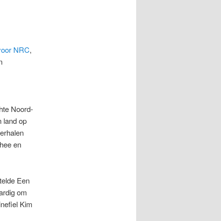
voor NRC
,
n
hte Noord-
n land op
verhalen
-hee en
itelde Een
aardig om
inefiel Kim
m