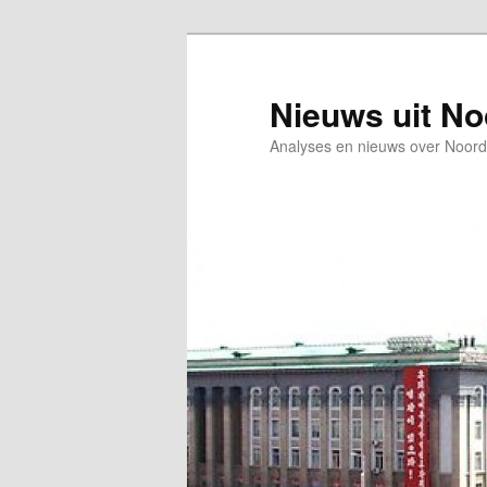
Spring
naar
de
Nieuws uit N
primaire
Analyses en nieuws over Noord
inhoud