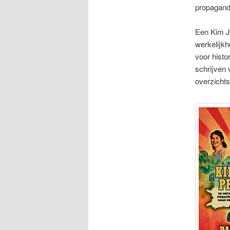
propagand
Een Kim Jo
werkelijkh
voor histo
schrijven 
overzicht