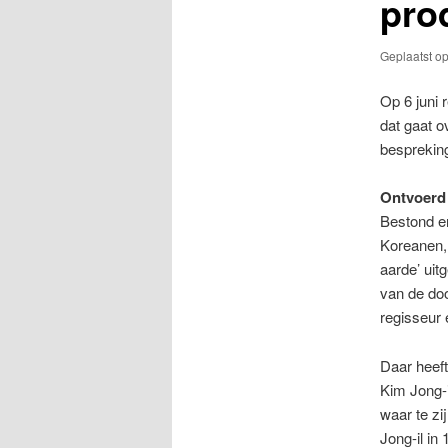
pro
Geplaatst o
Op 6 juni 
dat gaat o
besprekin
Ontvoerd 
Bestond e
Koreanen, 
aarde’ uit
van de doo
regisseur 
Daar heeft
Kim Jong-i
waar te zi
Jong-il in