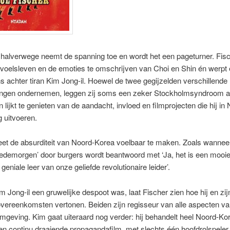
halverwege neemt de spanning toe en wordt het een pageturner. Fis
voelsleven en de emoties te omschrijven van Choi en Shin én werpt e
 achter tiran Kim Jong-il. Hoewel de twee gegijzelden verschillende
ingen ondernemen, leggen zij soms een zeker Stockholmsyndroom a
n lijkt te genieten van de aandacht, invloed en filmprojecten die hij in
 uitvoeren.
eet de absurditeit van Noord-Korea voelbaar te maken. Zoals wannee
edemorgen’ door burgers wordt beantwoord met ‘Ja, het is een mooie
geniale leer van onze geliefde revolutionaire leider’.
 Jong-il een gruwelijke despoot was, laat Fischer zien hoe hij en zijn
vereenkomsten vertonen. Beiden zijn regisseur van alle aspecten v
mgeving. Kim gaat uiteraard nog verder: hij behandelt heel Noord-Ko
en continu draaiende propagandafilm, met slechts één hoofdrolspeler