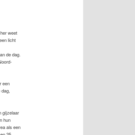
cher weet
en licht
an de dag.
 Noord-
r een
 dag,
 gijzelaar
an hun
rea als een
 en 25