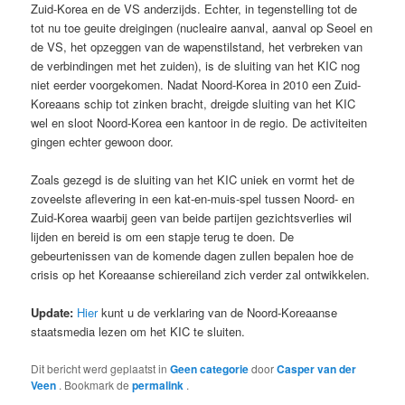
Zuid-Korea en de VS anderzijds. Echter, in tegenstelling tot de
tot nu toe geuite dreigingen (nucleaire aanval, aanval op Seoel en
de VS, het opzeggen van de wapenstilstand, het verbreken van
de verbindingen met het zuiden), is de sluiting van het KIC nog
niet eerder voorgekomen. Nadat Noord-Korea in 2010 een Zuid-
Koreaans schip tot zinken bracht, dreigde sluiting van het KIC
wel en sloot Noord-Korea een kantoor in de regio. De activiteiten
gingen echter gewoon door.
Zoals gezegd is de sluiting van het KIC uniek en vormt het de
zoveelste aflevering in een kat-en-muis-spel tussen Noord- en
Zuid-Korea waarbij geen van beide partijen gezichtsverlies wil
lijden en bereid is om een stapje terug te doen. De
gebeurtenissen van de komende dagen zullen bepalen hoe de
crisis op het Koreaanse schiereiland zich verder zal ontwikkelen.
Update:
Hier
kunt u de verklaring van de Noord-Koreaanse
staatsmedia lezen om het KIC te sluiten.
Dit bericht werd geplaatst in
Geen categorie
door
Casper van der
Veen
. Bookmark de
permalink
.