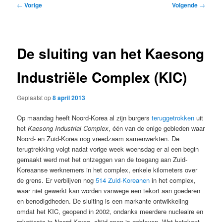
Bericht
←
Vorige
Volgende
→
navigatie
De sluiting van het Kaesong
Industriële Complex (KIC)
Geplaatst op
8 april 2013
Op maandag heeft Noord-Korea al zijn burgers
teruggetrokken
uit
het
Kaesong Industrial Complex
, één van de enige gebieden waar
Noord- en Zuid-Korea nog vreedzaam samenwerkten. De
terugtrekking volgt nadat vorige week woensdag er al een begin
gemaakt werd met het ontzeggen van de toegang aan Zuid-
Koreaanse werknemers in het complex, enkele kilometers over
de grens. Er verblijven nog
514 Zuid-Koreanen
in het complex,
waar niet gewerkt kan worden vanwege een tekort aan goederen
en benodigdheden. De sluiting is een markante ontwikkeling
omdat het KIC, geopend in 2002, ondanks meerdere nucleaire en
rakettests in Noord-Korea, altijd open is gebleven. Wat betekent