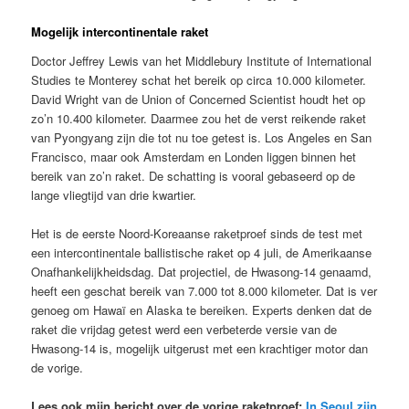
Mogelijk intercontinentale raket
Doctor Jeffrey Lewis van het Middlebury Institute of International
Studies te Monterey schat het bereik op circa 10.000 kilometer.
David Wright van de Union of Concerned Scientist houdt het op
zo’n 10.400 kilometer. Daarmee zou het de verst reikende raket
van Pyongyang zijn die tot nu toe getest is. Los Angeles en San
Francisco, maar ook Amsterdam en Londen liggen binnen het
bereik van zo’n raket. De schatting is vooral gebaseerd op de
lange vliegtijd van drie kwartier.
Het is de eerste Noord-Koreaanse raketproef sinds de test met
een intercontinentale ballistische raket op 4 juli, de Amerikaanse
Onafhankelijkheidsdag. Dat projectiel, de Hwasong-14 genaamd,
heeft een geschat bereik van 7.000 tot 8.000 kilometer. Dat is ver
genoeg om Hawaï en Alaska te bereiken. Experts denken dat de
raket die vrijdag getest werd een verbeterde versie van de
Hwasong-14 is, mogelijk uitgerust met een krachtiger motor dan
de vorige.
Lees ook mijn bericht over de vorige raketproef:
In Seoul zijn