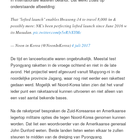
onderstaande afbeelding:
That "lofted launch" enables Hwasong-14 to travel 8,000 ㎞ &
possibly more: NK's been perfecting lofted launch since June 2016 w
its Musudan.
pic.twitter.com/p5eR3tXYMc
— Noon in Korea (@NoonInKorea)
4 juli 2017
De tijd en lanceerlocatie waren ongebruikelijk. Meestal test
Pyongyang raketten in de vroege ochtend en niet in de late
avond. Het projectiel werd afgevuurd vanuit Mupyong-ni in de
noordelijke provincie Jagang, waar nog niet eerder een rakettest
gedaan werd. Mogelijk wil Noord-Korea laten zien dat het vanaf
ieder punt een raketaanval kunnen uitvoeren en niet alleen van
een vast aantal bekende bases.
Na de raketproef bespraken de Zuid-Koreaanse en Amerikaanse
legertop militaire opties die tegen Noord-Korea genomen kunnen
worden. Dat liet een woordvoerder van de Amerikaanse generaal
John Dunford weten. Beide landen lieten weten elkaar te zullen
steunen te midden van de dreiging van Pyongyang.