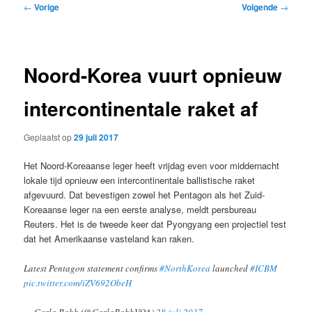
Bericht
←
Vorige
Volgende
→
navigatie
Noord-Korea vuurt opnieuw
intercontinentale raket af
Geplaatst op
29 juli 2017
Het Noord-Koreaanse leger heeft vrijdag even voor middernacht
lokale tijd opnieuw een intercontinentale ballistische raket
afgevuurd. Dat bevestigen zowel het Pentagon als het Zuid-
Koreaanse leger na een eerste analyse, meldt persbureau
Reuters. Het is de tweede keer dat Pyongyang een projectiel test
dat het Amerikaanse vasteland kan raken.
Latest Pentagon statement confirms
#NorthKorea
launched
#ICBM
pic.twitter.com/iZV692ObeH
— Carla Babb (@CarlaBabbVOA)
28 juli 2017