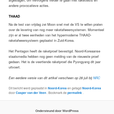
afgeslagen, om vervolgens verder te gaan met rakettests en
andere provocatieve acties.
THAAD
Na de test van vrijdag zei Moon snel met de VS te willen praten
over de levering van nog meer raketafweersystemen. Momenteel
zijn er al twee eenheden van het hypermoderne THAAD-
raketafweersysteem geplaatst in Zuid-Korea.
Het Pentagon heeft de raketproef bevestigd. Noord-Koreaanse
staatsmedia hebben nog geen melding van de nieuwste proef
gedaan. Het is de veertiende raketproef die Pyongyang dit jaar
uitvoert.
Een eerdere versie van dit artikel verscheen op 28 juli bij
NRC
Dit bericht werd geplaatst in
Noord-Korea
en getagd
Noord-Korea
door
Casper van der Veen
. Bookmark de
permalink
.
Ondersteund door WordPress