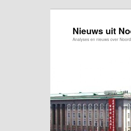
Spring
naar
de
Nieuws uit N
primaire
Analyses en nieuws over Noord
inhoud