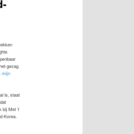
d-
rekken
ghts
 openbaar
 het gezag
 mijn
l is, staat
dat
bij Met ’t
d-Korea.