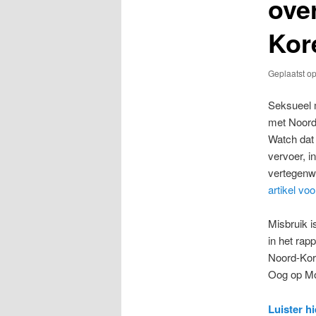
ove
Kor
Geplaatst o
Seksueel 
met Noord
Watch dat 
vervoer, i
vertegenwo
artikel vo
Misbruik i
in het rapp
Noord-Kore
Oog op Mo
Luister h