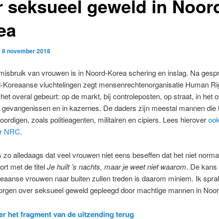
r seksueel geweld in Noor
ea
p
8 november 2018
misbruik van vrouwen is in Noord-Korea schering en inslag. Na gesp
-Koreaanse vluchtelingen zegt mensenrechtenorganisatie Human Ri
het overal gebeurt: op de markt, bij controleposten, op straat, in het
n gevangenissen en in kazernes. De daders zijn meestal mannen die
ordigen, zoals politieagenten, militairen en cipiers. Lees hierover
ook
or NRC
.
s zo alledaags dat veel vrouwen niet eens beseffen dat het niet normaa
ort met de titel
Je huilt ’s nachts, maar je weet niet waarom
. De kans 
aanse vrouwen naar buiten zullen treden is daarom miniem. Ik sprak 
rgen over seksueel geweld gepleegd door machtige mannen in Noor
ier het fragment van de uitzending terug