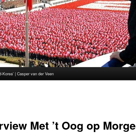
d-Korea’ | Casper van der Veen
erview Met ’t Oog op Morg