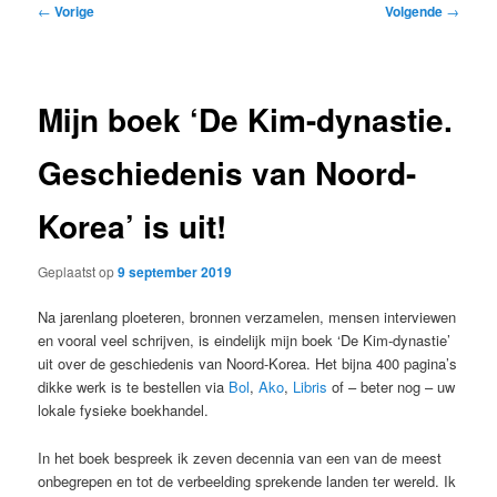
Bericht
←
Vorige
Volgende
→
navigatie
Mijn boek ‘De Kim-dynastie.
Geschiedenis van Noord-
Korea’ is uit!
Geplaatst op
9 september 2019
Na jarenlang ploeteren, bronnen verzamelen, mensen interviewen
en vooral veel schrijven, is eindelijk mijn boek ‘De Kim-dynastie’
uit over de geschiedenis van Noord-Korea. Het bijna 400 pagina’s
dikke werk is te bestellen via
Bol
,
Ako
,
Libris
of – beter nog – uw
lokale fysieke boekhandel.
In het boek bespreek ik zeven decennia van een van de meest
onbegrepen en tot de verbeelding sprekende landen ter wereld. Ik