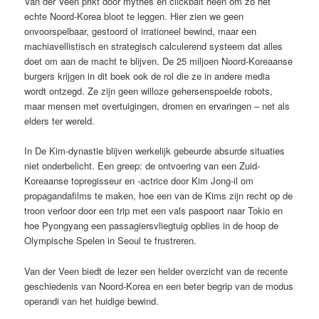
Van der Veen prikt door mythes en clickbait heen om zo het
echte Noord-Korea bloot te leggen. Hier zien we geen
onvoorspelbaar, gestoord of irrationeel bewind, maar een
machiavellistisch en strategisch calculerend systeem dat alles
doet om aan de macht te blijven. De 25 miljoen Noord-Koreaanse
burgers krijgen in dit boek ook de rol die ze in andere media
wordt ontzegd. Ze zijn geen willoze gehersenspoelde robots,
maar mensen met overtuigingen, dromen en ervaringen – net als
elders ter wereld.
In De Kim-dynastie blijven werkelijk gebeurde absurde situaties
niet onderbelicht. Een greep: de ontvoering van een Zuid-
Koreaanse topregisseur en -actrice door Kim Jong-il om
propagandafilms te maken, hoe een van de Kims zijn recht op de
troon verloor door een trip met een vals paspoort naar Tokio en
hoe Pyongyang een passagiersvliegtuig opblies in de hoop de
Olympische Spelen in Seoul te frustreren.
Van der Veen biedt de lezer een helder overzicht van de recente
geschiedenis van Noord-Korea en een beter begrip van de modus
operandi van het huidige bewind.