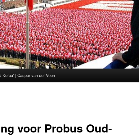
d-Korea’ | Casper van der Veen
ing voor Probus Oud-