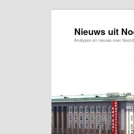
Spring
naar
de
Nieuws uit N
primaire
Analyses en nieuws over Noord
inhoud