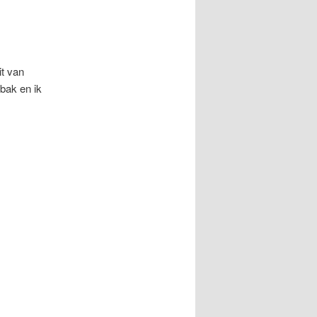
it van
bak en ik