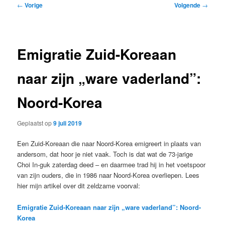
Bericht
←
Vorige
Volgende
→
navigatie
Emigratie Zuid-Koreaan
naar zijn „ware vaderland”:
Noord-Korea
Geplaatst op
9 juli 2019
Een Zuid-Koreaan die naar Noord-Korea emigreert in plaats van
andersom, dat hoor je niet vaak. Toch is dat wat de 73-jarige
Choi In-guk zaterdag deed – en daarmee trad hij in het voetspoor
van zijn ouders, die in 1986 naar Noord-Korea overliepen. Lees
hier mijn artikel over dit zeldzame voorval:
Emigratie Zuid-Koreaan naar zijn „ware vaderland”: Noord-
Korea