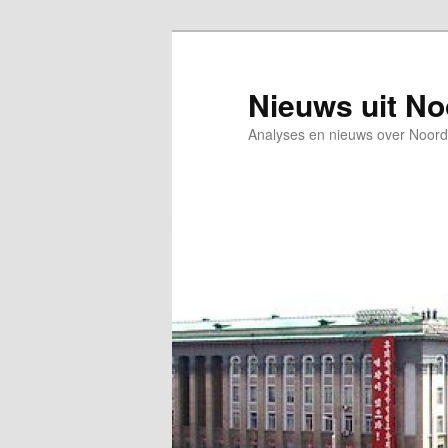
Spring
Spring
naar
naar
de
de
Nieuws uit N
primaire
secundaire
Analyses en nieuws over Noord
inhoud
inhoud