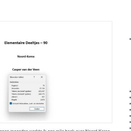
lopen maanden werkte ik aan mijn boek over Noord-Korea