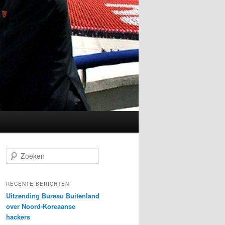
Z
o
e
k
RECENTE BERICHTEN
e
Uitzending Bureau Buitenland
n
over Noord-Koreaanse
hackers