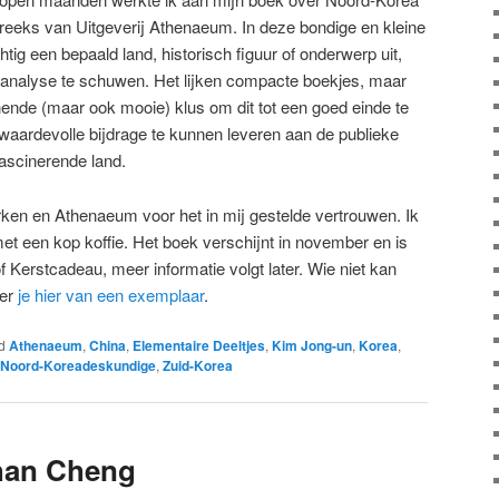
-reeks van Uitgeverij Athenaeum. In deze bondige en kleine
tig een bepaald land, historisch figuur of onderwerp uit,
 analyse te schuwen. Het lijken compacte boekjes, maar
nende (maar ook mooie) klus om dit tot een goed einde te
waardevolle bijdrage te kunnen leveren aan de publieke
fascinerende land.
ken en Athenaeum voor het in mij gestelde vertrouwen. Ik
et een kop koffie. Het boek verschijnt in november en is
f Kerstcadeau, meer informatie volgt later. Wie niet kan
er
je hier van een exemplaar
.
d
Athenaeum
,
China
,
Elementaire Deeltjes
,
Kim Jong-un
,
Korea
,
Noord-Koreadeskundige
,
Zuid-Korea
than Cheng