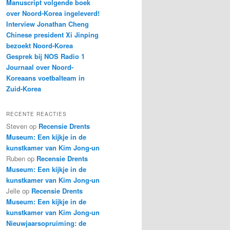
Manuscript volgende boek
over Noord-Korea ingeleverd!
Interview Jonathan Cheng
Chinese president Xi Jinping
bezoekt Noord-Korea
Gesprek bij NOS Radio 1
Journaal over Noord-
Koreaans voetbalteam in
Zuid-Korea
RECENTE REACTIES
Steven
op
Recensie Drents
Museum: Een kijkje in de
kunstkamer van Kim Jong-un
Ruben
op
Recensie Drents
Museum: Een kijkje in de
kunstkamer van Kim Jong-un
Jelle
op
Recensie Drents
Museum: Een kijkje in de
kunstkamer van Kim Jong-un
Nieuwjaarsopruiming: de