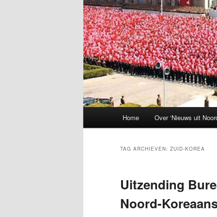
Hoofdmenu
Home
Over ‘Nieuws uit Noor
TAG ARCHIEVEN:
ZUID-KOREA
Uitzending Bure
Noord-Koreaans