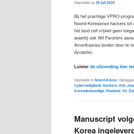
Geplaatst op
28 juli 2026
Bij het prachtige VPRO-progra
Noord-Koreaanse hackers tot d
het land zelf vrijwel geen toega
waarbij ook Wil Pansters aansc
Amerikaanse landen door te n
dynastie).
Luister
de uitzending hier te
Geplaatst in
Noord-Korea
|
Getagge
Cyberveiligheid
,
Hackers
,
Kim Jon
Koreadeskundige
,
Rusland
,
VS
,
Zu
Manuscript volg
Korea ingelever