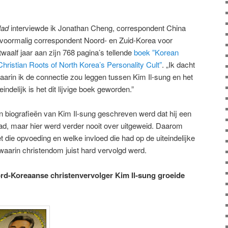
lad
interviewde ik Jonathan Cheng, correspondent China
n voormalig correspondent Noord- en Zuid-Korea voor
waalf jaar aan zijn 768 pagina’s tellende
boek ”Korean
hristian Roots of North Korea’s Personality Cult”
. „Ik dacht
waarin ik de connectie zou leggen tussen Kim Il-sung en het
ndelijk is het dit lijvige boek geworden.”
 in biografieën van Kim Il-sung geschreven werd dat hij een
ad, maar hier werd verder nooit over uitgeweid. Daarom
met die opvoeding en welke invloed die had op de uiteindelijke
 waarin christendom juist hard vervolgd werd.
ord-Koreaanse christenvervolger Kim Il-sung groeide