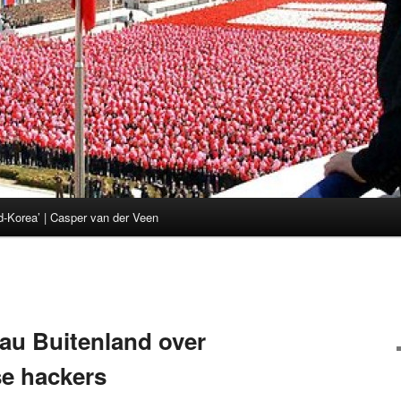
d-Korea’ | Casper van der Veen
au Buitenland over
e hackers