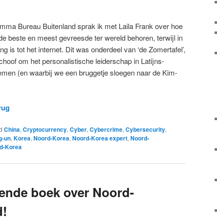
mma Bureau Buitenland sprak ik met Laila Frank over hoe
e beste en meest gevreesde ter wereld behoren, terwijl in
ng is tot het internet. Dit was onderdeel van ‘de Zomertafel’,
hoof om het personalistische leiderschap in Latijns-
emen (en waarbij we een bruggetje sloegen naar de Kim-
rug
d
China
,
Cryptocurrency
,
Cyber
,
Cybercrime
,
Cybersecurity
,
g-un
,
Korea
,
Noord-Korea
,
Noord-Korea expert
,
Noord-
id-Korea
ende boek over Noord-
d!