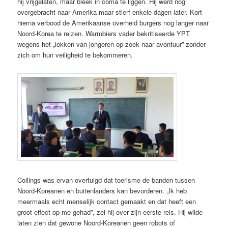
hij vrijgelaten, maar bleek in coma te liggen. Hij werd nog
overgebracht naar Amerika maar stierf enkele dagen later. Kort
hierna verbood de Amerikaanse overheid burgers nog langer naar
Noord-Korea te reizen. Warmbiers vader bekritiseerde YPT
wegens het „lokken van jongeren op zoek naar avontuur” zonder
zich om hun veiligheid te bekommeren.
Collings was ervan overtuigd dat toerisme de banden tussen
Noord-Koreanen en buitenlanders kan bevorderen. „Ik heb
meermaals echt menselijk contact gemaakt en dat heeft een
groot effect op me gehad”, zei hij over zijn eerste reis. Hij wilde
laten zien dat gewone Noord-Koreanen geen robots of