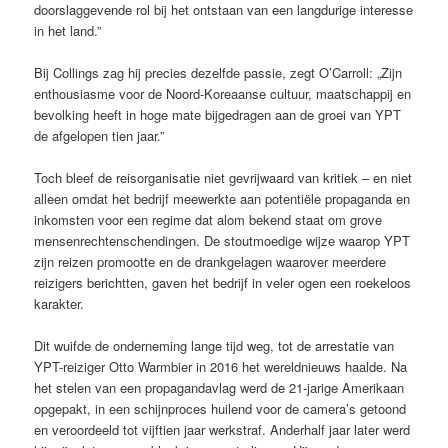
doorslaggevende rol bij het ontstaan van een langdurige interesse
in het land.”
Bij Collings zag hij precies dezelfde passie, zegt O’Carroll: „Zijn
enthousiasme voor de Noord-Koreaanse cultuur, maatschappij en
bevolking heeft in hoge mate bijgedragen aan de groei van YPT
de afgelopen tien jaar.”
Toch bleef de reisorganisatie niet gevrijwaard van kritiek – en niet
alleen omdat het bedrijf meewerkte aan potentiële propaganda en
inkomsten voor een regime dat alom bekend staat om grove
mensenrechtenschendingen. De stoutmoedige wijze waarop YPT
zijn reizen promootte en de drankgelagen waarover meerdere
reizigers berichtten, gaven het bedrijf in veler ogen een roekeloos
karakter.
Dit wuifde de onderneming lange tijd weg, tot de arrestatie van
YPT-reiziger Otto Warmbier in 2016 het wereldnieuws haalde. Na
het stelen van een propagandavlag werd de 21-jarige Amerikaan
opgepakt, in een schijnproces huilend voor de camera’s getoond
en veroordeeld tot vijftien jaar werkstraf. Anderhalf jaar later werd