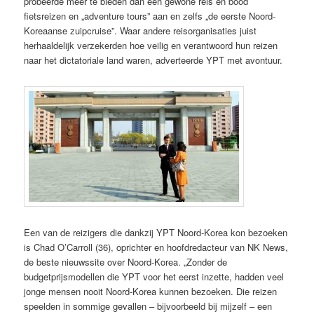
probeerde meer te bieden dan een gewone reis en bood
fietsreizen en „adventure tours” aan en zelfs „de eerste Noord-
Koreaanse zuipcruise”. Waar andere reisorganisaties juist
herhaaldelijk verzekerden hoe veilig en verantwoord hun reizen
naar het dictatoriale land waren, adverteerde YPT met avontuur.
Een van de reizigers die dankzij YPT Noord-Korea kon bezoeken
is Chad O’Carroll (36), oprichter en hoofdredacteur van NK News,
de beste nieuwssite over Noord-Korea. „Zonder de
budgetprijsmodellen die YPT voor het eerst inzette, hadden veel
jonge mensen nooit Noord-Korea kunnen bezoeken. Die reizen
speelden in sommige gevallen – bijvoorbeeld bij mijzelf – een