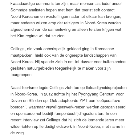
kwaadaardige communisten zijn, maar mensen als ieder ander.
Sommige analisten hopen met hem dat toeristisch contact
Noord-Koreanen en westerlingen nader tot elkaar kan brengen,
maar anderen wijzen erop dat reizigers in Noord-Korea worden
afgeschermd van de samenleving en alleen te zien krijgen wat
het Kim-regime wil dat ze zien.
Collings, die vaak onberispelijk gekleed ging in Koreaanse
maatpakken, hield ook van de ongerepte landschappen van
Noord-Korea. Hij spande zich in om tot dusver voor buitenlanders
gesloten natuurgebieden toegankelijk te maken voor zijn
tourgroepen.
Naast toerisme legde Collings zich toe op liefdadigheidsprojecten
in Noord-Korea. In 2012 richtte hij het Pyongyang Centrum voor
Doven en Blinden op. Ook adopteerde YPT een ‘coöperatieve
boerderij’, waarnaar vrijwilligerswerk-reizen werden georganiseerd,
en sponsorde het bedrijf rampenbestrijdingsdiensten. In een
recent interview zei Collings dat hij zich de komende jaren meer
wilde richten op liefdadigheidswerk in Noord-Korea, met name in
de zorg.