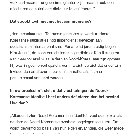
verklaart waarom er geen immigranten zijn, maar is ook een
middel om de autoritaire dictatuur te legitimeren.”
Dat strookt toch niet met het communisme?
„Nee, absoluut niet. Tot medio jaren zestig wordt in Noord-
Koreaanse publicaties nog lippendienst bewezen aan
socialistisch internationalisme. Vanaf eind jaren zestig begon
Kim Jong-il, de zoon van de toenmalige dictator Kim Il-sung en
van 1994 tot eind 2011 leider van Noord-Korea, aan zijn opmars.
Hij was in geen enkel opzicht een marxist. Je ziet dat onder zijn
invloed de narratieven meer etnisch nationalistisch en
postkoloniaal van aard worden.”
In uw proefschrift stelt u dat vluchtelingen de Noord-
Koreaanse identiteit heel anders definiëren dan het bewind.
Hoe dan?
„Allereerst zien Noord-Koreanen hun identiteit veel complexer als
de door de Noord-Koreaanse overheid opgelegde identiteit. Die
wordt gevormd op basis van hun eigen ervaringen, die weer mede