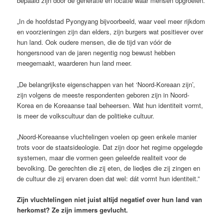
bepaald zijn door de generatie en locatie waar mensen opgroeien.
„In de hoofdstad Pyongyang bijvoorbeeld, waar veel meer rijkdom
en voorzieningen zijn dan elders, zijn burgers wat positiever over
hun land. Ook oudere mensen, die de tijd van vóór de
hongersnood van de jaren negentig nog bewust hebben
meegemaakt, waarderen hun land meer.
„De belangrijkste eigenschappen van het ‘Noord-Koreaan zijn’,
zijn volgens de meeste respondenten geboren zijn in Noord-
Korea en de Koreaanse taal beheersen. Wat hun identiteit vormt,
is meer de volkscultuur dan de politieke cultuur.
„Noord-Koreaanse vluchtelingen voelen op geen enkele manier
trots voor de staatsideologie. Dat zijn door het regime opgelegde
systemen, maar die vormen geen geleefde realiteit voor de
bevolking. De gerechten die zij eten, de liedjes die zij zingen en
de cultuur die zij ervaren doen dat wel: dát vormt hun identiteit.”
Zijn vluchtelingen niet juist altijd negatief over hun land van
herkomst? Ze zijn immers gevlucht.