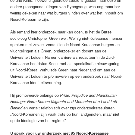
de drie Kims. Hoewel uitgebreide studie is gedaan naar deze en
andere propaganda-uitingen van Pyongyang, was nog maar bar
weinig gekeken naar wat burgers vinden over wat het inhoudt om
Noord-Koreaan te zijn.
Als iemand hier onderzoek naar kan doen, is het de Britse
socioloog Christopher Green wel. Weinig niet-Koreaanse mensen
spraken met zoveel verschillende Noord-Koreaanse burgers en
vluchtelingen als Green, onderzoeker en docent aan de
Universiteit Leiden. Na een carrière als redacteur in de Zuid-
Koreaanse hoofdstad Seoul met als specialisatie nieuwsgaring
uit Noord-Korea, verhuisde Green naar Nederland om aan de
Universiteit Leiden te promoveren op een onderzoek naar Noord-
Koreaanse identiteitsvorming.
Hij promoveerde onlangs op
Pride, Prejudice and Manchurian
Heritage: North Korean Migrants and Memories of a Land Left
Behind
en vertelt telefonisch over zijn onderzoeksresultaten.
„Noord-Koreanen zijn vaak trots op hun landgenoten, maar niet
op de ideologie van het regime.”
U sprak voor uw onderzoek met 95 Noord-Koreaanse