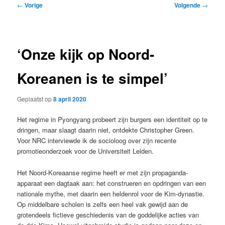
Bericht
←
Vorige
Volgende
→
navigatie
‘Onze kijk op Noord-
Koreanen is te simpel’
Geplaatst op
8 april 2020
Het regime in Pyongyang probeert zijn burgers een identiteit op te
dringen, maar slaagt daarin niet, ontdekte Christopher Green.
Voor NRC interviewde ik de socioloog over zijn recente
promotieonderzoek voor de Universiteit Leiden.
Het Noord-Koreaanse regime heeft er met zijn propaganda-
apparaat een dagtaak aan: het construeren en opdringen van een
nationale mythe, met daarin een heldenrol voor de Kim-dynastie.
Op middelbare scholen is zelfs een heel vak gewijd aan de
grotendeels fictieve geschiedenis van de goddelijke acties van