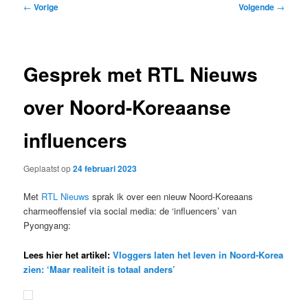
Bericht
←
Vorige
Volgende
→
navigatie
Gesprek met RTL Nieuws
over Noord-Koreaanse
influencers
Geplaatst op
24 februari 2023
Met
RTL Nieuws
sprak ik over een nieuw Noord-Koreaans
charmeoffensief via social media: de ‘influencers’ van
Pyongyang:
Lees hier het artikel:
Vloggers laten het leven in Noord-Korea
zien: ‘Maar realiteit is totaal anders’