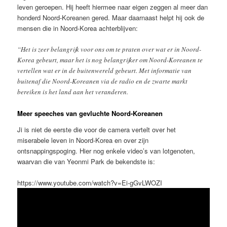
leven geroepen. Hij heeft hiermee naar eigen zeggen al meer dan
honderd Noord-Koreanen gered. Maar daarnaast helpt hij ook de
mensen die in Noord-Korea achterblijven:
“Het is zeer belangrijk voor ons om te praten over wat er in Noord-
Korea gebeurt, maar het is nog belangrijker om Noord-Koreanen te
vertellen wat er in de buitenwereld gebeurt. Met informatie van
buitenaf die Noord-Koreanen via de radio en de zwarte markt
bereiken is het land aan het veranderen.
Meer speeches van gevluchte Noord-Koreanen
Ji is niet de eerste die voor de camera vertelt over het
miserabele leven in Noord-Korea en over zijn
ontsnappingspoging. Hier nog enkele video’s van lotgenoten,
waarvan die van Yeonmi Park de bekendste is:
https://www.youtube.com/watch?v=Ei-gGvLWOZI