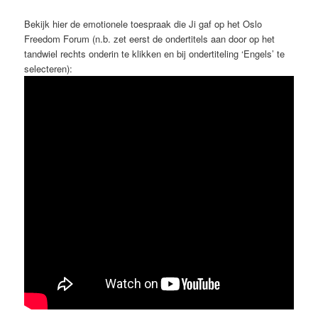
Bekijk hier de emotionele toespraak die Ji gaf op het Oslo
Freedom Forum (n.b. zet eerst de ondertitels aan door op het
tandwiel rechts onderin te klikken en bij ondertiteling ‘Engels’ te
selecteren):