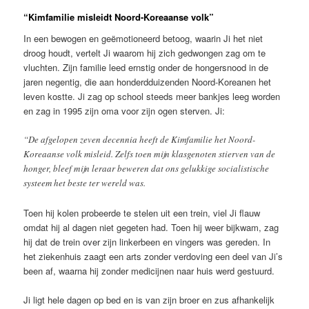
“Kimfamilie misleidt Noord-Koreaanse volk”
In een bewogen en geëmotioneerd betoog, waarin Ji het niet
droog houdt, vertelt Ji waarom hij zich gedwongen zag om te
vluchten. Zijn familie leed ernstig onder de hongersnood in de
jaren negentig, die aan honderdduizenden Noord-Koreanen het
leven kostte. Ji zag op school steeds meer bankjes leeg worden
en zag in 1995 zijn oma voor zijn ogen sterven. Ji:
“De afgelopen zeven decennia heeft de Kimfamilie het Noord-
Koreaanse volk misleid. Zelfs toen mijn klasgenoten stierven van de
honger, bleef mijn leraar beweren dat ons gelukkige socialistische
systeem het beste ter wereld was.
Toen hij kolen probeerde te stelen uit een trein, viel Ji flauw
omdat hij al dagen niet gegeten had. Toen hij weer bijkwam, zag
hij dat de trein over zijn linkerbeen en vingers was gereden. In
het ziekenhuis zaagt een arts zonder verdoving een deel van Ji’s
been af, waarna hij zonder medicijnen naar huis werd gestuurd.
Ji ligt hele dagen op bed en is van zijn broer en zus afhankelijk