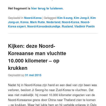
Het fragment is
hier terug te luisteren
.
Geplaatst in
Noord-Korea
|
Getagged
Kim Il-sung
,
Kim Jong-il
,
Kim
Jong-un
,
Korea
,
Mark Rutte
,
Nederland
,
Noord-Korea
,
Noord-
Korea expert
,
Noord-Koreadeskundige
,
Rusland
,
Vladimir Poetin
Kijken: deze Noord-
Koreaanse man vluchtte
10.000 kilometer – op
krukken
Geplaatst op
31 mei 2015
Nadat hij in Noord-Korea zijn hand en een deel van zijn been was
verloren, besloot Ji Seong-ho naar Zuid-Korea te vluchten. Dat
was niet makkelijk: hij moest 10.000 kilometer ongezien van de
Noord-Koreaanse grens door China naar Thailand zien te komen
– op krukken. Maar het lukte hem en hij vertelde onlangs in Oslo