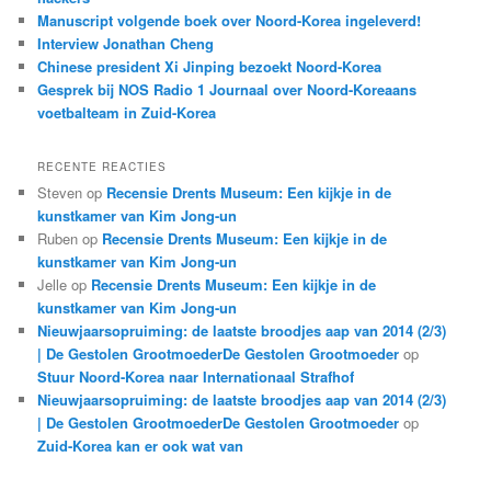
Manuscript volgende boek over Noord-Korea ingeleverd!
Interview Jonathan Cheng
Chinese president Xi Jinping bezoekt Noord-Korea
Gesprek bij NOS Radio 1 Journaal over Noord-Koreaans
voetbalteam in Zuid-Korea
RECENTE REACTIES
Steven
op
Recensie Drents Museum: Een kijkje in de
kunstkamer van Kim Jong-un
Ruben
op
Recensie Drents Museum: Een kijkje in de
kunstkamer van Kim Jong-un
Jelle
op
Recensie Drents Museum: Een kijkje in de
kunstkamer van Kim Jong-un
Nieuwjaarsopruiming: de laatste broodjes aap van 2014 (2/3)
| De Gestolen GrootmoederDe Gestolen Grootmoeder
op
Stuur Noord-Korea naar Internationaal Strafhof
Nieuwjaarsopruiming: de laatste broodjes aap van 2014 (2/3)
| De Gestolen GrootmoederDe Gestolen Grootmoeder
op
Zuid-Korea kan er ook wat van