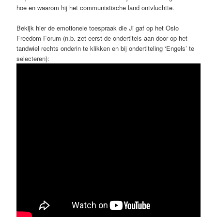
hoe en waarom hij het communistische land ontvluchtte.
Bekijk hier de emotionele toespraak die Ji gaf op het Oslo
Freedom Forum (n.b. zet eerst de ondertitels aan door op het
tandwiel rechts onderin te klikken en bij ondertiteling ‘Engels’ te
selecteren):