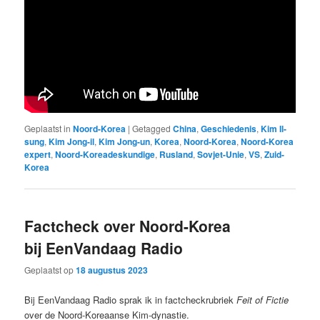
Geplaatst in
Noord-Korea
|
Getagged
China
,
Geschiedenis
,
Kim Il-
sung
,
Kim Jong-il
,
Kim Jong-un
,
Korea
,
Noord-Korea
,
Noord-Korea
expert
,
Noord-Koreadeskundige
,
Rusland
,
Sovjet-Unie
,
VS
,
Zuid-
Korea
Factcheck over Noord-Korea
bij EenVandaag Radio
Geplaatst op
18 augustus 2023
Bij EenVandaag Radio sprak ik in factcheckrubriek
Feit of Fictie
over de Noord-Koreaanse Kim-dynastie.