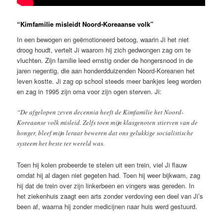
“Kimfamilie misleidt Noord-Koreaanse volk”
In een bewogen en geëmotioneerd betoog, waarin Ji het niet
droog houdt, vertelt Ji waarom hij zich gedwongen zag om te
vluchten. Zijn familie leed ernstig onder de hongersnood in de
jaren negentig, die aan honderdduizenden Noord-Koreanen het
leven kostte. Ji zag op school steeds meer bankjes leeg worden
en zag in 1995 zijn oma voor zijn ogen sterven. Ji:
“De afgelopen zeven decennia heeft de Kimfamilie het Noord-
Koreaanse volk misleid. Zelfs toen mijn klasgenoten stierven van de
honger, bleef mijn leraar beweren dat ons gelukkige socialistische
systeem het beste ter wereld was.
Toen hij kolen probeerde te stelen uit een trein, viel Ji flauw
omdat hij al dagen niet gegeten had. Toen hij weer bijkwam, zag
hij dat de trein over zijn linkerbeen en vingers was gereden. In
het ziekenhuis zaagt een arts zonder verdoving een deel van Ji’s
been af, waarna hij zonder medicijnen naar huis werd gestuurd.