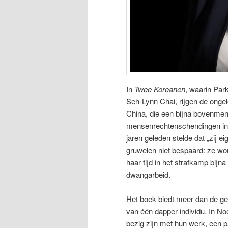
In
Twee Koreanen
, waarin Par
Seh-Lynn Chai, rijgen de ongel
China, die een bijna bovenmen
mensenrechtenschendingen in N
jaren geleden stelde dat „zij e
gruwelen niet bespaard: ze wor
haar tijd in het strafkamp bij
dwangarbeid.
Het boek biedt meer dan de g
van één dapper individu. In No
bezig zijn met hun werk, een pa