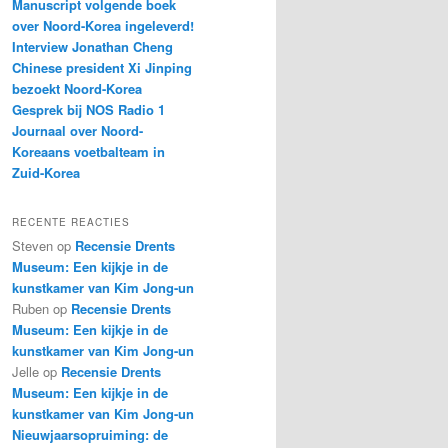
Manuscript volgende boek
over Noord-Korea ingeleverd!
Interview Jonathan Cheng
Chinese president Xi Jinping
bezoekt Noord-Korea
Gesprek bij NOS Radio 1
Journaal over Noord-
Koreaans voetbalteam in
Zuid-Korea
RECENTE REACTIES
Steven
op
Recensie Drents
Museum: Een kijkje in de
kunstkamer van Kim Jong-un
Ruben
op
Recensie Drents
Museum: Een kijkje in de
kunstkamer van Kim Jong-un
Jelle
op
Recensie Drents
Museum: Een kijkje in de
kunstkamer van Kim Jong-un
Nieuwjaarsopruiming: de