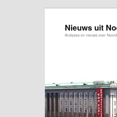
Spring
Spring
naar
naar
de
de
Nieuws uit N
primaire
secundaire
Analyses en nieuws over Noord
inhoud
inhoud