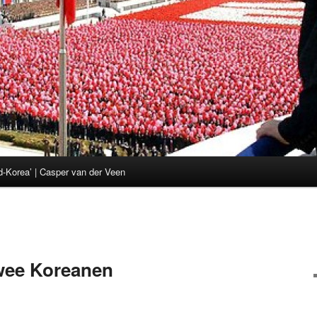
d-Korea’ | Casper van der Veen
wee Koreanen