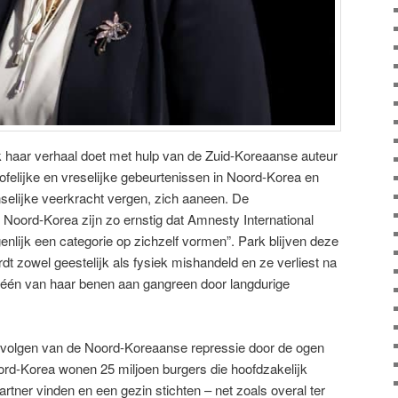
k haar verhaal doet met hulp van de Zuid-Koreaanse auteur
ofelijke en vreselijke gebeurtenissen in Noord-Korea en
selijke veerkracht vergen, zich aaneen. De
oord-Korea zijn zo ernstig dat Amnesty International
igenlijk een categorie op zichzelf vormen”. Park blijven deze
dt zowel geestelijk als fysiek mishandeld en ze verliest na
na één van haar benen aan gangreen door langdurige
evolgen van de Noord-Koreaanse repressie door de ogen
ord-Korea wonen 25 miljoen burgers die hoofdzakelijk
rtner vinden en een gezin stichten – net zoals overal ter