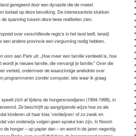
et land geregeerd door een dynastie die de meest
n loslaat op deze bevolking. De interessantste stukken
s de spanning tussen deze twee realiteiten zien.
spreid over verschillende regio’s in het land leeft, terwijl
ar een andere provincie een vergunning nodig hebben.
 een oom aan Park uit: „Hoe meer een familie verdeeld is, hoe
 wordt je nieuwe familie, die vervangt je familie.” Over die
eer verteld, ondermeer de waanzinnige anekdote over
eren programmeren zonder computer, iets waar ik graag
speelt zich af tijdens de hongersnoodjaren (1994-1998), in
oemd. Ze beschrijft op aangrijpende wijze hoe ze als
t kinderen uit haar klas ‘verdwijnen’ of zo zwak en
at van onderwijs volgen geen sprake kan zijn. In Noord-
n de honger – op papier dan – en werd in de jaren negentig
nneer Parks oom overlijdt tijdens de hongersnood zeggen