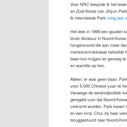
Voor NRC besprak ik het boe
en Zuid-Korea
van Jihyun Park
Ik interviewde Park
vorig jaar
Het leek in 1998 een gouden ka
brute dictatuur in Noord-Kore
hongersnood die aan meer dan
mensensmokkelaar beloofde ha
baan kon krijgen en genoeg te
en wachtte op hen.
Alleen: er was geen baan. Par
voor 5.000 Chinese yuan te he
Vanwege de eenkindpolitiek ke
geregeld voor dat Noord-Kore
verkocht worden. Park kwam ter
en een kind, Chul, bij haar ver
teruggestuurd naar Noord-Kore