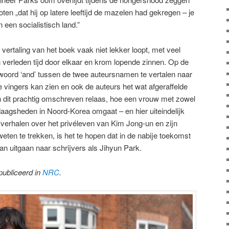
ten „dat hij op latere leeftijd de mazelen had gekregen – je
 een socialistisch land.”
vertaling van het boek vaak niet lekker loopt, met veel
 verleden tijd door elkaar en krom lopende zinnen. Op de
 woord ‘and’ tussen de twee auteursnamen te vertalen naar
e vingers kan zien en ook de auteurs het wat afgeraffelde
in dit prachtig omschreven relaas, hoe een vrouw met zowel
daagsheden in Noord-Korea omgaat – en hier uiteindelijk
verhalen over het privéleven van Kim Jong-un en zijn
weten te trekken, is het te hopen dat in de nabije toekomst
n uitgaan naar schrijvers als Jihyun Park.
publiceerd in
NRC
.