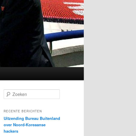
Z
o
e
k
RECENTE BERICHTEN
e
Uitzending Bureau Buitenland
n
over Noord-Koreaanse
hackers