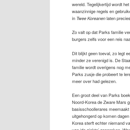
wereld. Tegelijkertijd wordt h
waanzinnige regels en gebruike
in
Twee Koreanen
laten precie
Zo valt op dat Parks familie ver
burgers zelfs voor een reis na
Dit blijkt geen toeval, zo legt
minder ze verenigd is. De Staat
familie wordt overigens nog m
Parks zusje die probeert te l
meer over had gelezen.
Een groot deel van Parks boek 
Noord-Korea de Zware Mars gen
basisschoollerares meemaakt da
uitgehongerd op komen dagen d
Korea sterft echter niemand va
van ‘de ziekte’ gesproken. Wa