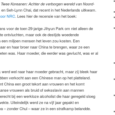
k
Twee Koreanen: Achter de verborgen wereld van Noord-
 en Seh-Lynn Chai, dat recent in het Nederlands uitkwam.
 voor NRC
. Lees hier de recensie van het boek:
ns voor de toen 29-jarige Jihyun Park om niet alleen de
a te ontvluchten, maar ook de destijds woedende
 een miljoen mensen het leven zou kosten. Een
ar en haar broer naar China te brengen, waar ze een
 eten was. Haar moeder, die eerder was gevlucht, was er al
k werd wel naar haar moeder gebracht, maar zij bleek haar
bben verkocht aan een Chinese man op het platteland.
nt China een groot tekort aan vrouwen en het komt
aanse vrouwen als bruid of seksslavin aan mannen
echt bij een werkloze alcoholist die haar geregeld sloeg
wekte. Uiteindelijk werd ze na vijf jaar gepakt en
a – zonder Chul – waar ze in een strafkamp belandde.