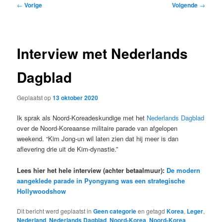
Bericht
←
Vorige
Volgende
→
navigatie
Interview met Nederlands
Dagblad
Geplaatst op
13 oktober 2020
Ik sprak als Noord-Koreadeskundige met het
Nederlands Dagblad
over de Noord-Koreaanse militaire parade van afgelopen
weekend. “Kim Jong-un wil laten zien dat hij meer is dan
aflevering drie uit de Kim-dynastie.”
Lees hier het hele interview (achter betaalmuur):
De modern
aangeklede parade in Pyongyang was een strategische
Hollywoodshow
Dit bericht werd geplaatst in
Geen categorie
en getagd
Korea
,
Leger
,
Nederland
,
Nederlands Dagblad
,
Noord-Korea
,
Noord-Korea