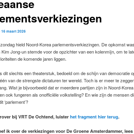
eaanse
lementsverkiezingen
p
16 maart 2026
 zondag hield Noord-Korea parlementsverkiezingen. De opkomst was
 Kim Jong-un stemde voor de opzichter van een kolenmijn, om te lat
ioriteiten de komende jaren liggen.
is dit slechts een theaterstuk, bedoeld om de schijn van democratie o
één van de strengste dictaturen ter wereld. Toch is er meer te zegge
g. Wist je bijvoorbeeld dat er meerdere partijen zijn in Noord-Korea
en ook fungeren als onofficiële volkstelling? En wie zijn de mensen die
it ‘parlement’?
erover bij VRT De Ochtend, luister
het fragment hier terug
.
ef ik over de verkiezingen voor De Groene Amsterdammer, lees