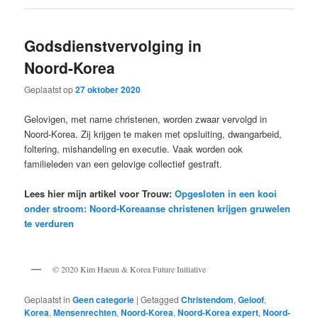
Godsdienstvervolging in
Noord-Korea
Geplaatst op
27 oktober 2020
Gelovigen, met name christenen, worden zwaar vervolgd in
Noord-Korea. Zij krijgen te maken met opsluiting, dwangarbeid,
foltering, mishandeling en executie. Vaak worden ook
familieleden van een gelovige collectief gestraft.
Lees hier mijn artikel voor Trouw:
Opgesloten in een kooi
onder stroom: Noord-Koreaanse christenen krijgen gruwelen
te verduren
© 2020 Kim Haeun & Korea Future Initiative
Geplaatst in
Geen categorie
|
Getagged
Christendom
,
Geloof
,
Korea
,
Mensenrechten
,
Noord-Korea
,
Noord-Korea expert
,
Noord-