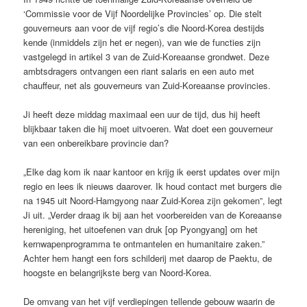
‘Commissie voor de Vijf Noordelijke Provincies’ op. Die stelt
gouverneurs aan voor de vijf regio’s die Noord-Korea destijds
kende (inmiddels zijn het er negen), van wie de functies zijn
vastgelegd in artikel 3 van de Zuid-Koreaanse grondwet. Deze
ambtsdragers ontvangen een riant salaris en een auto met
chauffeur, net als gouverneurs van Zuid-Koreaanse provincies.
Ji heeft deze middag maximaal een uur de tijd, dus hij heeft
blijkbaar taken die hij moet uitvoeren. Wat doet een gouverneur
van een onbereikbare provincie dan?
„Elke dag kom ik naar kantoor en krijg ik eerst updates over mijn
regio en lees ik nieuws daarover. Ik houd contact met burgers die
na 1945 uit Noord-Hamgyong naar Zuid-Korea zijn gekomen”, legt
Ji uit. „Verder draag ik bij aan het voorbereiden van de Koreaanse
hereniging, het uitoefenen van druk [op Pyongyang] om het
kernwapenprogramma te ontmantelen en humanitaire zaken.”
Achter hem hangt een fors schilderij met daarop de Paektu, de
hoogste en belangrijkste berg van Noord-Korea.
De omvang van het vijf verdiepingen tellende gebouw waarin de