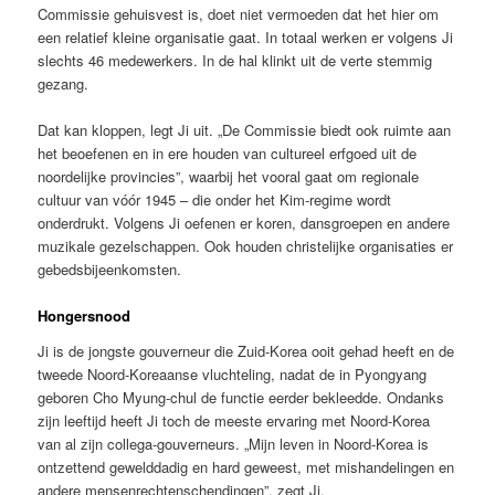
Commissie gehuisvest is, doet niet vermoeden dat het hier om
een relatief kleine organisatie gaat. In totaal werken er volgens Ji
slechts 46 medewerkers. In de hal klinkt uit de verte stemmig
gezang.
Dat kan kloppen, legt Ji uit. „De Commissie biedt ook ruimte aan
het beoefenen en in ere houden van cultureel erfgoed uit de
noordelijke provincies”, waarbij het vooral gaat om regionale
cultuur van vóór 1945 – die onder het Kim-regime wordt
onderdrukt. Volgens Ji oefenen er koren, dansgroepen en andere
muzikale gezelschappen. Ook houden christelijke organisaties er
gebedsbijeenkomsten.
Hongersnood
Ji is de jongste gouverneur die Zuid-Korea ooit gehad heeft en de
tweede Noord-Koreaanse vluchteling, nadat de in Pyongyang
geboren Cho Myung-chul de functie eerder bekleedde. Ondanks
zijn leeftijd heeft Ji toch de meeste ervaring met Noord-Korea
van al zijn collega-gouverneurs. „Mijn leven in Noord-Korea is
ontzettend gewelddadig en hard geweest, met mishandelingen en
andere mensenrechtenschendingen”, zegt Ji.