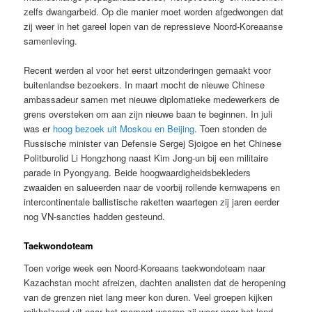
zelfs dwangarbeid. Op die manier moet worden afgedwongen dat
zij weer in het gareel lopen van de repressieve Noord-Koreaanse
samenleving.
Recent werden al voor het eerst uitzonderingen gemaakt voor
buitenlandse bezoekers. In maart mocht de nieuwe Chinese
ambassadeur samen met nieuwe diplomatieke medewerkers de
grens oversteken om aan zijn nieuwe baan te beginnen. In juli
was er
hoog bezoek uit Moskou en Beijing
. Toen stonden de
Russische minister van Defensie Sergej Sjoigoe en het Chinese
Politburolid Li Hongzhong naast Kim Jong-un bij een militaire
parade in Pyongyang. Beide hoogwaardigheidsbekleders
zwaaiden en salueerden naar de voorbij rollende kernwapens en
intercontinentale ballistische raketten waartegen zij jaren eerder
nog VN-sancties hadden gesteund.
Taekwondoteam
Toen vorige week een Noord-Koreaans taekwondoteam naar
Kazachstan mocht afreizen, dachten analisten dat de heropening
van de grenzen niet lang meer kon duren. Veel groepen kijken
reikhalzend uit naar het moment waarop zij weer naar het land