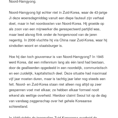
Noord-Hamgyong.
Noord-Hamgyong ligt echter niet in Zuid-Korea, waar de 43-jarige
Ji deze woensdagmiddag vanuit een diepe fauteuil zijn verhaal
doet, maar in het noordoosten van Noord-Korea. Hij groeide op
als zoon van een mijnwerker die gerespecteerd partijlid was,
maar leed alsnog flink onder de hongersnood van de jaren
negentig. In 2006 vluchtte hij via China naar Zuid-Korea, waar hij
sindsdien woont en staatsburger is.
Hoe hij dan toch gouverneur is van Noord-Hamgyong? In 1945
werd Korea, dat een millennium lang als één land had bestaan,
door de geallieerden opgedeeld in een noordelijk, communistisch
en een zuidelijk, kapitalistisch deel. Deze situatie had maximaal
vijf jaar moeten duren, maar is tachtig jaar later nog steeds een
feit. Noord- en Zuid-Korea staan niet alleen nog altijd op zeer
gespannen voet met elkaar, ze hebben elkaar formeel nooit
erkend als wettige overheid. Hierdoor claimt Seoul tot op de dag
van vandaag zeggenschap over het gehele Koreaanse
schiereiland.
In 1949 richtte de toenmalige Zuid-Koreaanse overheid de