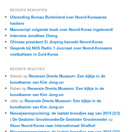
e
k
RECENTE BERICHTEN
e
Uitzending Bureau Buitenland over Noord-Koreaanse
n
hackers
Manuscript volgende boek over Noord-Korea ingeleverd!
Interview Jonathan Cheng
Chinese president Xi Jinping bezoekt Noord-Korea
Gesprek bij NOS Radio 1 Journaal over Noord-Koreaans
voetbalteam in Zuid-Korea
RECENTE REACTIES
Steven
op
Recensie Drents Museum: Een kijkje in de
kunstkamer van Kim Jong-un
Ruben
op
Recensie Drents Museum: Een kijkje in de
kunstkamer van Kim Jong-un
Jelle
op
Recensie Drents Museum: Een kijkje in de
kunstkamer van Kim Jong-un
Nieuwjaarsopruiming: de laatste broodjes aap van 2014 (2/3)
| De Gestolen GrootmoederDe Gestolen Grootmoeder
op
Stuur Noord-Korea naar Internationaal Strafhof
Nieuwjaarsopruiming: de laatste broodjes aap van 2014 (2/3)