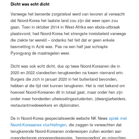
Dicht was echt dicht
Vanwege het beroerde zorgstelsel werd van tevoren al verwacht
dat Noord-Korea het laatste land zou zijn dat weer open zou
gaan. Toen in oktober 2014 in West-Afrika een ebola-uitbraak
plaatsvond, had Noord-Korea het strengste inreisbeleid vanwege
die ziekte ter wereld – ondanks het feit dat er geen enkele
besmetting in Azië was. Pas na een half jaar schrapte
Pyongyang de maatregelen weer.
Dicht was ook echt dicht, dus op twee Noord-Koreanen die in
2020 en 2022 clandestien terugkeerden na kwam niemand erin.
Burgers die zich in januari 2020 in het buitenland bevonden,
hebben al die tijd niet kunnen terugkeren. Het is niet bekend om
hoeveel Noord-Koreanen dit in totaal gaat, maar onder hen zijn
onder meer honderden uitwisselingsstudenten, (dwang)arbeiders,
restaurantmedewerkers en diplomaten.
De in Noord-Korea gespecialiseerde website NK News
sprak met
Noord-Koreaanse vluchtelingen
, die zeggen te verwachten dat
terugkerende Noord-Koreanen onderworpen zullen worden aan
maandenlange propagandasessies, ‘heropvoeding’ en misschien