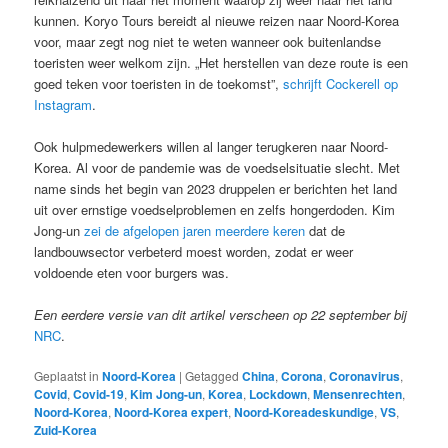
kunnen. Koryo Tours bereidt al nieuwe reizen naar Noord-Korea
voor, maar zegt nog niet te weten wanneer ook buitenlandse
toeristen weer welkom zijn. „Het herstellen van deze route is een
goed teken voor toeristen in de toekomst”,
schrijft Cockerell op
Instagram
.
Ook hulpmedewerkers willen al langer terugkeren naar Noord-
Korea. Al voor de pandemie was de voedselsituatie slecht. Met
name sinds het begin van 2023 druppelen er berichten het land
uit over ernstige voedselproblemen en zelfs hongerdoden. Kim
Jong-un
zei de afgelopen jaren meerdere keren
dat de
landbouwsector verbeterd moest worden, zodat er weer
voldoende eten voor burgers was.
Een eerdere versie van dit artikel verscheen op 22 september bij
NRC
.
Geplaatst in
Noord-Korea
|
Getagged
China
,
Corona
,
Coronavirus
,
Covid
,
Covid-19
,
Kim Jong-un
,
Korea
,
Lockdown
,
Mensenrechten
,
Noord-Korea
,
Noord-Korea expert
,
Noord-Koreadeskundige
,
VS
,
Zuid-Korea