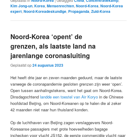
Geplaatst in
Noord-Korea
|
Getagged
China
,
Concentratiekamp
,
Kim Jong-un
,
Korea
,
Mensenrechten
,
Noord-Korea
,
Noord-Korea
expert
,
Noord-Koreadeskundige
,
Propaganda
,
Zuid-Korea
Noord-Korea ‘opent’ de
grenzen, als laatste land na
jarenlange coronasluiting
Geplaatst op
24 augustus 2023
Het heeft drie jaar en zeven maanden geduurd, maar de laatste
vanwege de coronapandemie gesloten grenzen zijn weer ‘open’.
Open tussen aanhalingstekens, want het gaat om Noord-Korea.
Dinsdagochtend
landde een toestel van Air Koryo
in de Chinese
hoofdstad Beijing, om Noord-Koreanen op te halen die al zeker
42 maanden niet naar hun thuisland konden.
Op de luchthaven van Beijing zagen verslaggevers Noord-
Koreaanse passagiers met grote hoeveelheden bagage
inchecken voor vlucht JS152, de eerste commerciële vlucht naar