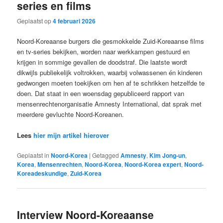
series en films
Geplaatst op
4 februari 2026
Noord-Koreaanse burgers die gesmokkelde Zuid-Koreaanse films
en tv-series bekijken, worden naar werkkampen gestuurd en
krijgen in sommige gevallen de doodstraf. Die laatste wordt
dikwijls publiekelijk voltrokken, waarbij volwassenen én kinderen
gedwongen moeten toekijken om hen af te schrikken hetzelfde te
doen. Dat staat in een woensdag gepubliceerd rapport van
mensenrechtenorganisatie Amnesty International, dat sprak met
meerdere gevluchte Noord-Koreanen.
Lees
hier mijn artikel hierover
Geplaatst in
Noord-Korea
|
Getagged
Amnesty
,
Kim Jong-un
,
Korea
,
Mensenrechten
,
Noord-Korea
,
Noord-Korea expert
,
Noord-
Koreadeskundige
,
Zuid-Korea
Interview Noord-Koreaanse