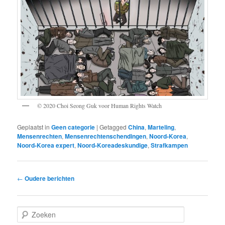
© 2020 Choi Seong Guk voor Human Rights Watch
Geplaatst in
Geen categorie
|
Getagged
China
,
Marteling
,
Mensenrechten
,
Mensenrechtenschendingen
,
Noord-Korea
,
Noord-Korea expert
,
Noord-Koreadeskundige
,
Strafkampen
Bericht
←
Oudere berichten
navigatie
Z
o