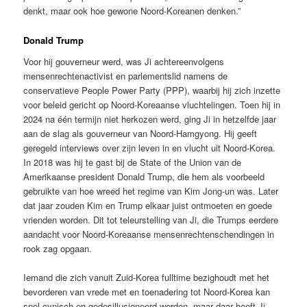
denkt, maar ook hoe gewone Noord-Koreanen denken.”
Donald Trump
Voor hij gouverneur werd, was Ji achtereenvolgens
mensenrechtenactivist en parlementslid namens de
conservatieve People Power Party (PPP), waarbij hij zich inzette
voor beleid gericht op Noord-Koreaanse vluchtelingen. Toen hij in
2024 na één termijn niet herkozen werd, ging Ji in hetzelfde jaar
aan de slag als gouverneur van Noord-Hamgyong. Hij geeft
geregeld interviews over zijn leven in en vlucht uit Noord-Korea.
In 2018 was hij te gast bij de State of the Union van de
Amerikaanse president Donald Trump, die hem als voorbeeld
gebruikte van hoe wreed het regime van Kim Jong-un was. Later
dat jaar zouden Kim en Trump elkaar juist ontmoeten en goede
vrienden worden. Dit tot teleurstelling van Ji, die Trumps eerdere
aandacht voor Noord-Koreaanse mensenrechtenschendingen in
rook zag opgaan.
Iemand die zich vanuit Zuid-Korea fulltime bezighoudt met het
bevorderen van vrede met en toenadering tot Noord-Korea kan
snel cynisch en gedesillusioneerd worden, maar daar heeft Ji