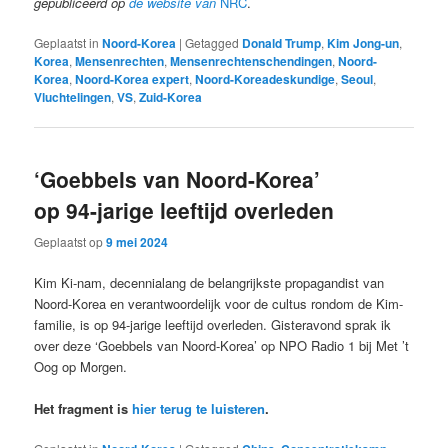
gepubliceerd op
de website van
NRC
.
Geplaatst in
Noord-Korea
|
Getagged
Donald Trump
,
Kim Jong-un
,
Korea
,
Mensenrechten
,
Mensenrechtenschendingen
,
Noord-
Korea
,
Noord-Korea expert
,
Noord-Koreadeskundige
,
Seoul
,
Vluchtelingen
,
VS
,
Zuid-Korea
‘Goebbels van Noord-Korea’
op 94-jarige leeftijd overleden
Geplaatst op
9 mei 2024
Kim Ki-nam, decennialang de belangrijkste propagandist van
Noord-Korea en verantwoordelijk voor de cultus rondom de Kim-
familie, is op 94-jarige leeftijd overleden. Gisteravond sprak ik
over deze ‘Goebbels van Noord-Korea’ op NPO Radio 1 bij Met ’t
Oog op Morgen.
Het fragment is
hier terug te luisteren
.