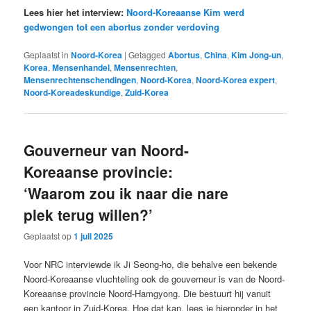
Lees hier het interview:
Noord-Koreaanse Kim werd
gedwongen tot een abortus zonder verdoving
Geplaatst in
Noord-Korea
|
Getagged
Abortus
,
China
,
Kim Jong-un
,
Korea
,
Mensenhandel
,
Mensenrechten
,
Mensenrechtenschendingen
,
Noord-Korea
,
Noord-Korea expert
,
Noord-Koreadeskundige
,
Zuid-Korea
Gouverneur van Noord-
Koreaanse provincie:
‘Waarom zou ik naar die nare
plek terug willen?’
Geplaatst op
1 juli 2025
Voor NRC interviewde ik Ji Seong-ho, die behalve een bekende
Noord-Koreaanse vluchteling ook de gouverneur is van de Noord-
Koreaanse provincie Noord-Hamgyong. Die bestuurt hij vanuit
een kantoor in Zuid-Korea. Hoe dat kan, lees je hieronder in het