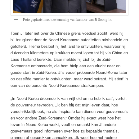
Foto geplaatst met toestemming van kantoor van Ji Seong-ho
Toen Ji later net over de Chinese grens voedsel zocht, werd hij
bij terugkeer door de Noord-Koreaanse autoriteiten mishandeld en
gefolterd. Hierna besloot hij het land te ontvluchten, waarvoor hij
duizenden kilometers op krukken moest lopen tot hij via China en
Laos Thailand bereikte. Daar meldde hij zich bij de Zuid-
Koreaanse ambassade, die hem hielp aan een vlucht naar en
goede start in Zuid-Korea. Ji’s vader probeerde Noord-Korea later
op dezelfde manier te ontvluchten, maar werd betrapt. Hij stierf in
een van de beruchte Noord-Koreaanse strafkampen.
„In Noord-Korea droomde ik van vrijheid en nu heb ik dat”, vertelt
de gouverneur tevreden. „Ik ben blij dat mijn leven daar, hoe
verschrikkelijk ook, nu als inspiratie kan dienen voor gouverneurs
en voor andere Zuid-Koreanen.” Omdat hij exact weet hoe het
leven in Noord-Korea werkt, voelt en smaakt kan Ji andere
gouverneurs goed informeren over hoe zij bepaalde thema’s,
plannen of gesprekken aanpakken. „Ik weet hoe het regime