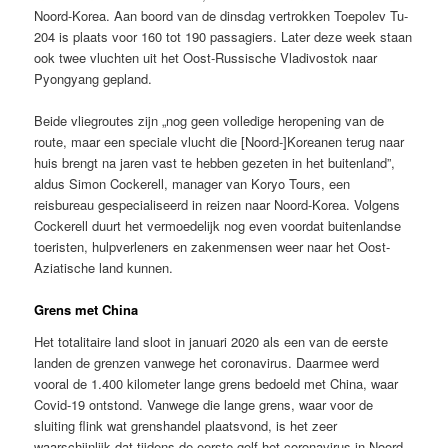
Noord-Korea. Aan boord van de dinsdag vertrokken Toepolev Tu-
204 is plaats voor 160 tot 190 passagiers. Later deze week staan
ook twee vluchten uit het Oost-Russische Vladivostok naar
Pyongyang gepland.
Beide vliegroutes zijn „nog geen volledige heropening van de
route, maar een speciale vlucht die [Noord-]Koreanen terug naar
huis brengt na jaren vast te hebben gezeten in het buitenland”,
aldus Simon Cockerell, manager van Koryo Tours, een
reisbureau gespecialiseerd in reizen naar Noord-Korea. Volgens
Cockerell duurt het vermoedelijk nog even voordat buitenlandse
toeristen, hulpverleners en zakenmensen weer naar het Oost-
Aziatische land kunnen.
Grens met China
Het totalitaire land sloot in januari 2020 als een van de eerste
landen de grenzen vanwege het coronavirus. Daarmee werd
vooral de 1.400 kilometer lange grens bedoeld met China, waar
Covid-19 ontstond. Vanwege die lange grens, waar voor de
sluiting flink wat grenshandel plaatsvond, is het zeer
waarschijnlijk dat tijdens de eerste golf het coronavirus in Noord-