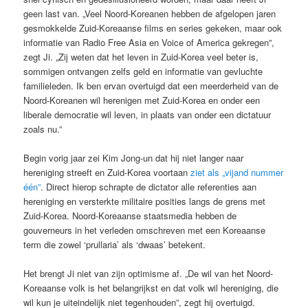
geen last van. „Veel Noord-Koreanen hebben de afgelopen jaren
gesmokkelde Zuid-Koreaanse films en series gekeken, maar ook
informatie van Radio Free Asia en Voice of America gekregen”,
zegt Ji. „Zij weten dat het leven in Zuid-Korea veel beter is,
sommigen ontvangen zelfs geld en informatie van gevluchte
familieleden. Ik ben ervan overtuigd dat een meerderheid van de
Noord-Koreanen wil herenigen met Zuid-Korea en onder een
liberale democratie wil leven, in plaats van onder een dictatuur
zoals nu.”
Begin vorig jaar zei Kim Jong-un dat hij niet langer naar
hereniging streeft en Zuid-Korea voortaan
ziet als „vijand nummer
één”
. Direct hierop schrapte de dictator alle referenties aan
hereniging en versterkte militaire posities langs de grens met
Zuid-Korea. Noord-Koreaanse staatsmedia hebben de
gouverneurs in het verleden omschreven met een Koreaanse
term die zowel ‘prullaria’ als ‘dwaas’ betekent.
Het brengt Ji niet van zijn optimisme af. „De wil van het Noord-
Koreaanse volk is het belangrijkst en dat volk wil hereniging, die
wil kun je uiteindelijk niet tegenhouden”, zegt hij overtuigd.