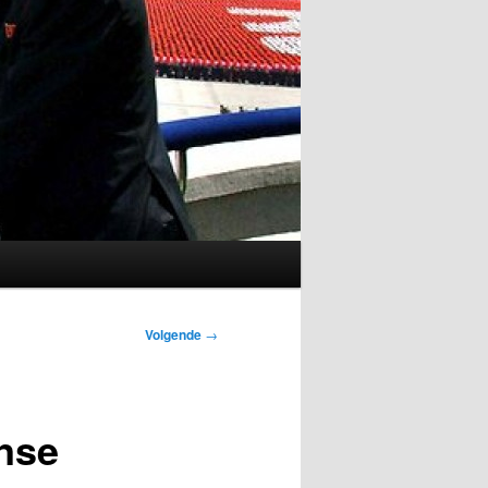
Volgende
→
nse