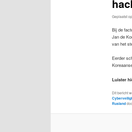
hac
Geplaatst o
Bij de fac
Jan de Ko
van het st
Eerder sc
Koreaanse
Luister h
Dit bericht 
Cyberveilig
Rusland
do