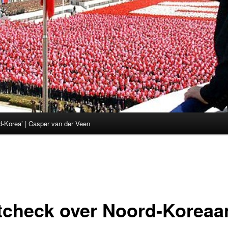
d-Korea’ | Casper van der Veen
tcheck over Noord-Koreaa