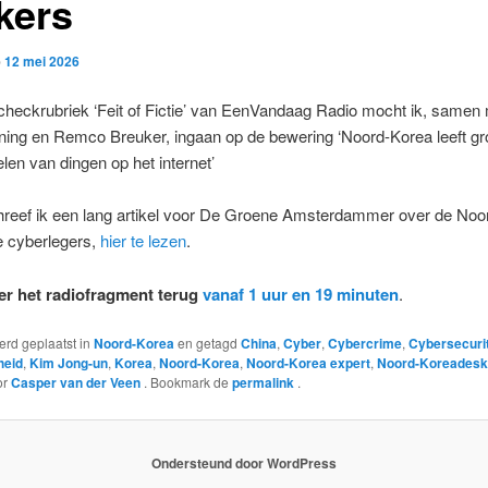
kers
p
12 mei 2026
tcheckrubriek ‘Feit of Fictie’ van EenVandaag Radio mocht ik, samen 
ning en Remco Breuker, ingaan op de bewering ‘Noord-Korea leeft gr
elen van dingen op het internet’
hreef ik een lang artikel voor De Groene Amsterdammer over de Noo
 cyberlegers,
hier te lezen
.
ier het radiofragment terug
vanaf 1 uur en 19 minuten
.
werd geplaatst in
Noord-Korea
en getagd
China
,
Cyber
,
Cybercrime
,
Cybersecuri
heid
,
Kim Jong-un
,
Korea
,
Noord-Korea
,
Noord-Korea expert
,
Noord-Koreadesk
or
Casper van der Veen
. Bookmark de
permalink
.
Ondersteund door WordPress