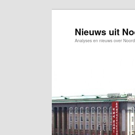
Spring
naar
de
Nieuws uit N
primaire
Analyses en nieuws over Noord
inhoud