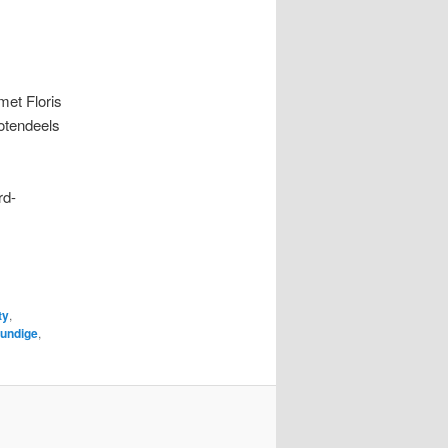
met Floris
otendeels
rd-
ty
,
undige
,