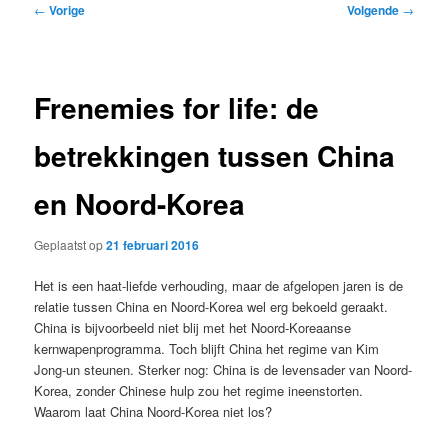
Bericht
←
Vorige
Volgende
→
navigatie
Frenemies for life: de
betrekkingen tussen China
en Noord-Korea
Geplaatst op
21 februari 2016
Het is een haat-liefde verhouding, maar de afgelopen jaren is de
relatie tussen China en Noord-Korea wel erg bekoeld geraakt.
China is bijvoorbeeld niet blij met het Noord-Koreaanse
kernwapenprogramma. Toch blijft China het regime van Kim
Jong-un steunen. Sterker nog: China is de levensader van Noord-
Korea, zonder Chinese hulp zou het regime ineenstorten.
Waarom laat China Noord-Korea niet los?