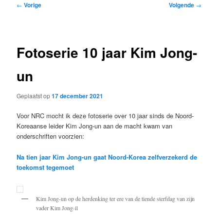
Bericht
←
Vorige
Volgende
→
navigatie
Fotoserie 10 jaar Kim Jong-
un
Geplaatst op
17 december 2021
Voor NRC mocht ik deze fotoserie over 10 jaar sinds de Noord-
Koreaanse leider Kim Jong-un aan de macht kwam van
onderschriften voorzien:
Na tien jaar Kim Jong-un gaat Noord-Korea zelfverzekerd de
toekomst tegemoet
Kim Jong-un op de herdenking ter ere van de tiende sterfdag van zijn
vader Kim Jong-il