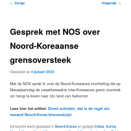
Bericht
←
Vorige
Volgende
→
navigatie
Gesprek met NOS over
Noord-Koreaanse
grensoversteek
Geplaatst op
3 januari 2022
Met de NOS sprak ik over de Noord-Koreaanse vluchteling die op
Nieuwjaarsdag de zwaarbewaakte inter-Koreaanse grens overstak
om terug te keren naar zijn land van herkomst.
Lees hier het artikel:
Direct schieten, dat is de regel als
iemand Noord-Korea binnensluipt
Dit bericht werd geplaatst in
Noord-Korea
en getagd
China
,
Korea
,