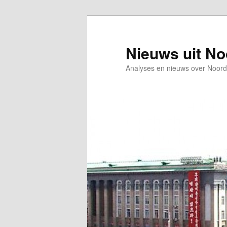
Spring
naar
de
Nieuws uit N
primaire
Analyses en nieuws over Noord
inhoud