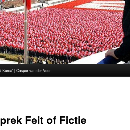
d-Korea’ | Casper van der Veen
rek Feit of Fictie