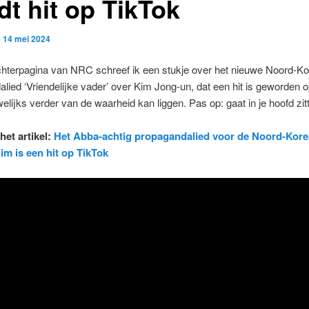
dt hit op TikTok
p
14 mei 2024
chterpagina van NRC schreef ik een stukje over het nieuwe Noord-K
lied ‘Vriendelijke vader’ over Kim Jong-un, dat een hit is geworden 
lijks verder van de waarheid kan liggen. Pas op: gaat in je hoofd zit
het artikel:
Het Abba-achtig propagandalied voor de Noord-Kor
Kim is een hit op TikTok