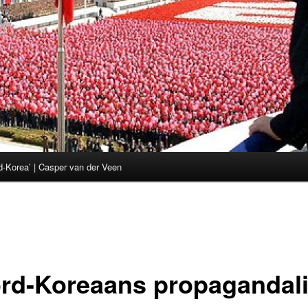
d-Korea’ | Casper van der Veen
rd-Koreaans propagandal