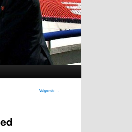
Volgende
→
ied