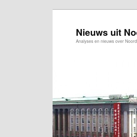
Spring
naar
de
Nieuws uit N
primaire
Analyses en nieuws over Noord
inhoud