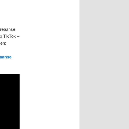
oreaanse
op TikTok –
ten:
eaanse