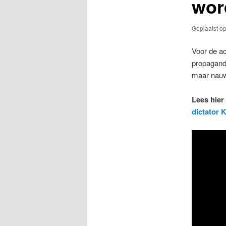
wor
Geplaatst o
Voor de a
propaganda
maar nauwe
Lees hier 
dictator 