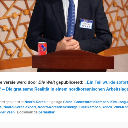
e versie werd door
Die Welt
gepubliceerd:
„Ein Teil wurde sofor
 – Die grausame Realität in einem nordkoreanischen Arbeitslag
werd geplaatst in
Noord-Korea
en getagd
China
,
Concentratiekampen
,
Kim Jong-
a
,
Noord-Korea expert
,
Noord-Koreadeskundige
,
Strafkampen
,
Yodok
,
Zuid-Ko
 der Veen
. Bookmark de
permalink
.