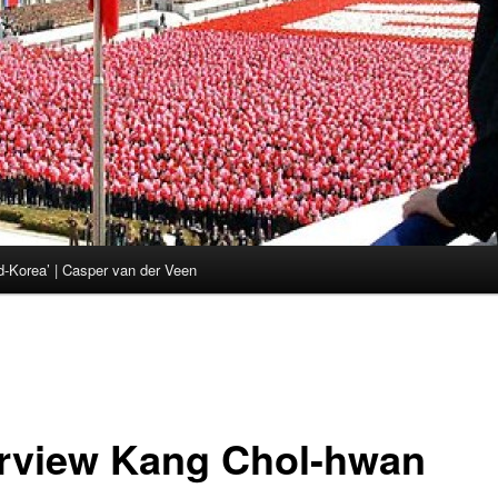
d-Korea’ | Casper van der Veen
erview Kang Chol-hwan