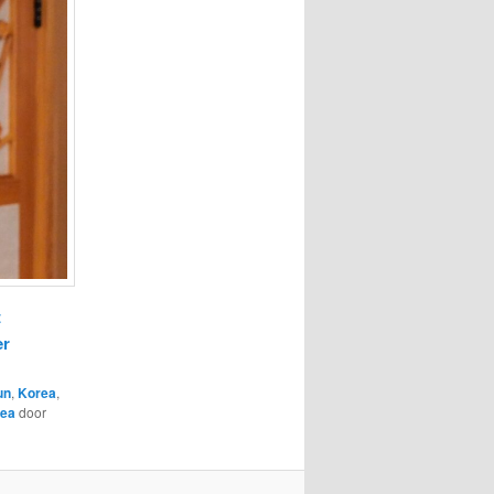
t
er
un
,
Korea
,
rea
door