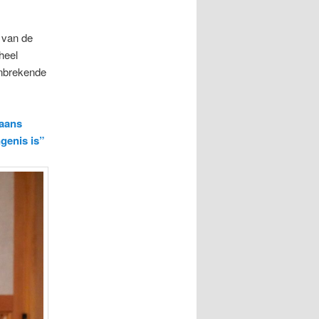
 van de
heel
anbrekende
aans
genis is”