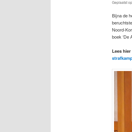
Geplaatst o
Bijna de h
beruchtste
Noord-Kore
boek ‘De 
Lees hier
strafkamp