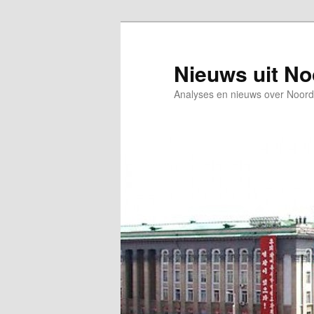
Spring
naar
de
Nieuws uit N
primaire
Analyses en nieuws over Noord
inhoud