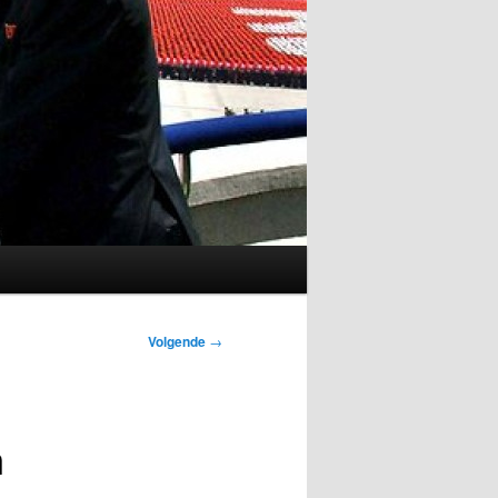
Volgende
→
m