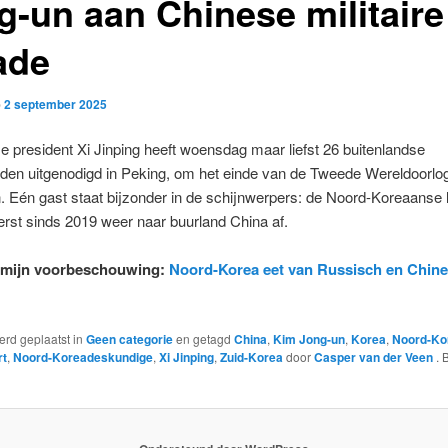
g-un aan Chinese militaire
ade
p
2 september 2025
 president Xi Jinping heeft woensdag maar liefst 26 buitenlandse
den uitgenodigd in Peking, om het einde van de Tweede Wereldoorlog
 Eén gast staat bijzonder in de schijnwerpers: de Noord-Koreaanse le
erst sinds 2019 weer naar buurland China af.
r mijn voorbeschouwing:
Noord-Korea eet van Russisch en Chin
werd geplaatst in
Geen categorie
en getagd
China
,
Kim Jong-un
,
Korea
,
Noord-Ko
rt
,
Noord-Koreadeskundige
,
Xi Jinping
,
Zuid-Korea
door
Casper van der Veen
. 