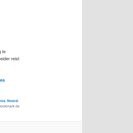
 te
ider reist
ees
rea
,
Noord-
Bookmark de