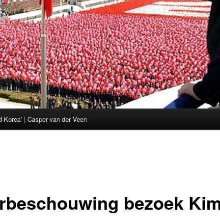
d-Korea’ | Casper van der Veen
rbeschouwing bezoek Ki