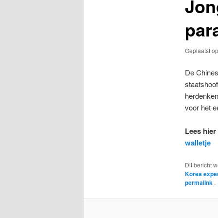
Jon
par
Geplaatst o
De Chinese
staatshoof
herdenken.
voor het e
Lees hie
walletje
Dit bericht 
Korea expe
permalink
.