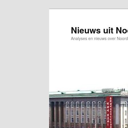
Spring
naar
de
Nieuws uit N
primaire
Analyses en nieuws over Noord
inhoud