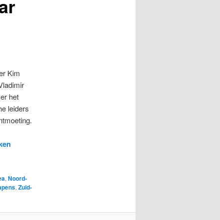
ar
der Kim
Vladimir
er het
e leiders
ntmoeting.
ken
ea
,
Noord-
apens
,
Zuid-