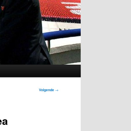
Volgende
→
ea