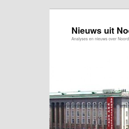
Spring
naar
de
Nieuws uit N
primaire
Analyses en nieuws over Noord
inhoud