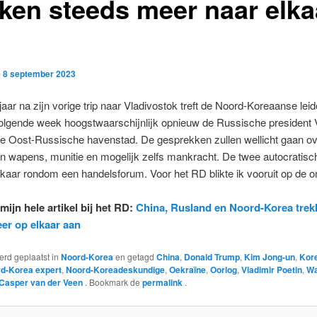
kken steeds meer naar elka
p
8 september 2023
jaar na zijn vorige trip naar Vladivostok treft de Noord-Koreaanse lei
olgende week hoogstwaarschijnlijk opnieuw de Russische president 
de Oost-Russische havenstad. De gesprekken zullen wellicht gaan ov
n wapens, munitie en mogelijk zelfs mankracht. De twee autocratisch
kaar rondom een handelsforum. Voor het RD blikte ik vooruit op de o
mijn hele artikel bij het RD:
China, Rusland en Noord-Korea trek
er op elkaar aan
werd geplaatst in
Noord-Korea
en getagd
China
,
Donald Trump
,
Kim Jong-un
,
Kor
d-Korea expert
,
Noord-Koreadeskundige
,
Oekraïne
,
Oorlog
,
Vladimir Poetin
,
W
Casper van der Veen
. Bookmark de
permalink
.