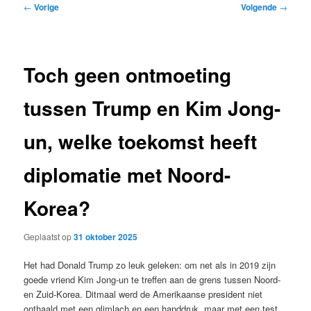
Bericht
←
Vorige
Volgende
→
navigatie
Toch geen ontmoeting
tussen Trump en Kim Jong-
un, welke toekomst heeft
diplomatie met Noord-
Korea?
Geplaatst op
31 oktober 2025
Het had Donald Trump zo leuk geleken: om net als in 2019 zijn
goede vriend Kim Jong-un te treffen aan de grens tussen Noord-
en Zuid-Korea. Ditmaal werd de Amerikaanse president niet
onthaald met een glimlach en een handdruk, maar met een test