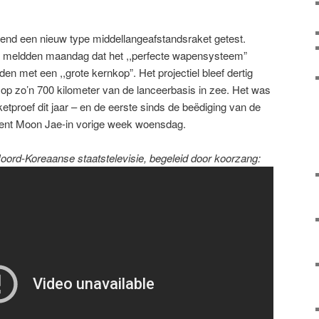
end een nieuw type middellangeafstandsraket getest.
 meldden maandag dat het ,,perfecte wapensysteem”
n met een ,,grote kernkop”. Het projectiel bleef dertig
 op zo’n 700 kilometer van de lanceerbasis in zee. Het was
tproef dit jaar – en de eerste sinds de beëdiging van de
ent Moon Jae-in vorige week woensdag.
oord-Koreaanse staatstelevisie, begeleid door koorzang: