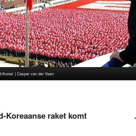
d-Korea’ | Casper van der Veen
d-Koreaanse raket komt