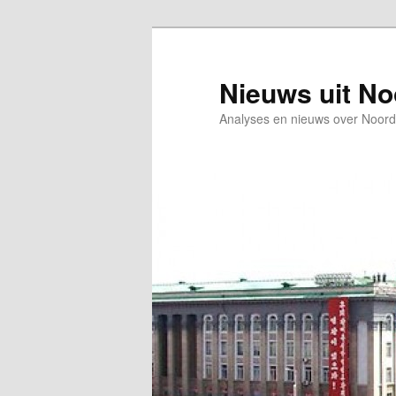
Spring
Spring
naar
naar
de
de
Nieuws uit N
primaire
secundaire
Analyses en nieuws over Noord
inhoud
inhoud