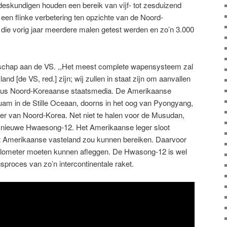
eskundigen houden een bereik van vijf- tot zesduizend
 een flinke verbetering ten opzichte van de Noord-
ie vorig jaar meerdere malen getest werden en zo’n 3.000
dschap aan de VS. ,,Het meest complete wapensysteem zal
and [de VS, red.] zijn; wij zullen in staat zijn om aanvallen
 aldus Noord-Koreaanse staatsmedia. De Amerikaanse
Guam in de Stille Oceaan, doorns in het oog van Pyongyang,
ter van Noord-Korea. Net niet te halen voor de Musudan,
e nieuwe Hwaesong-12. Het Amerikaanse leger sloot
 het Amerikaanse vasteland zou kunnen bereiken. Daarvoor
kilometer moeten kunnen afleggen. De Hwasong-12 is wel
sproces van zo’n intercontinentale raket.