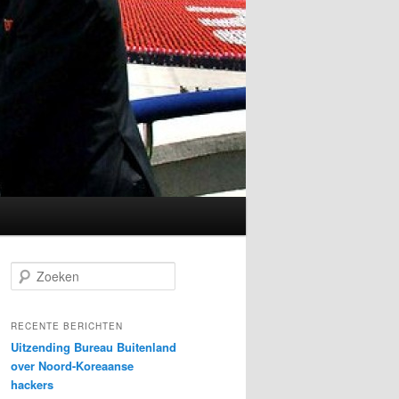
Z
o
e
k
RECENTE BERICHTEN
e
Uitzending Bureau Buitenland
n
over Noord-Koreaanse
hackers