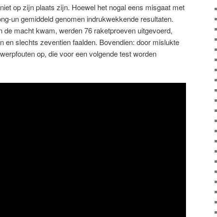
 niet op zijn plaats zijn. Hoewel het nogal eens misgaat met
Jong-un gemiddeld genomen indrukwekkende resultaten.
an de macht kwam, werden 76 raketproeven uitgevoerd,
 en slechts zeventien faalden. Bovendien: door mislukte
erpfouten op, die voor een volgende test worden