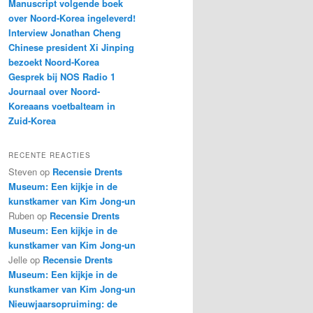
Manuscript volgende boek
over Noord-Korea ingeleverd!
Interview Jonathan Cheng
Chinese president Xi Jinping
bezoekt Noord-Korea
Gesprek bij NOS Radio 1
Journaal over Noord-
Koreaans voetbalteam in
Zuid-Korea
RECENTE REACTIES
Steven
op
Recensie Drents
Museum: Een kijkje in de
kunstkamer van Kim Jong-un
Ruben
op
Recensie Drents
Museum: Een kijkje in de
kunstkamer van Kim Jong-un
Jelle
op
Recensie Drents
Museum: Een kijkje in de
kunstkamer van Kim Jong-un
Nieuwjaarsopruiming: de