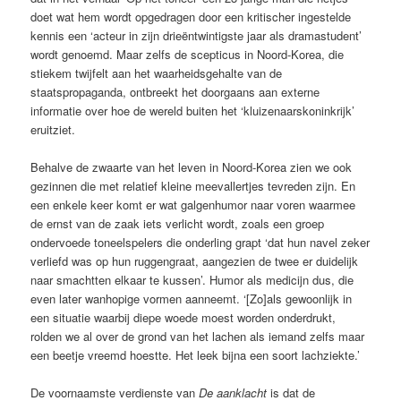
doet wat hem wordt opgedragen door een kritischer ingestelde
kennis een ‘acteur in zijn drieëntwintigste jaar als dramastudent’
wordt genoemd. Maar zelfs de scepticus in Noord-Korea, die
stiekem twijfelt aan het waarheidsgehalte van de
staatspropaganda, ontbreekt het doorgaans aan externe
informatie over hoe de wereld buiten het ‘kluizenaarskoninkrijk’
eruitziet.
Behalve de zwaarte van het leven in Noord-Korea zien we ook
gezinnen die met relatief kleine meevallertjes tevreden zijn. En
een enkele keer komt er wat galgenhumor naar voren waarmee
de ernst van de zaak iets verlicht wordt, zoals een groep
ondervoede toneelspelers die onderling grapt ‘dat hun navel zeker
verliefd was op hun ruggengraat, aangezien de twee er duidelijk
naar smachtten elkaar te kussen’. Humor als medicijn dus, die
even later wanhopige vormen aanneemt. ‘[Zo]als gewoonlijk in
een situatie waarbij diepe woede moest worden onderdrukt,
rolden we al over de grond van het lachen als iemand zelfs maar
een beetje vreemd hoestte. Het leek bijna een soort lachziekte.’
De voornaamste verdienste van
De aanklacht
is dat de