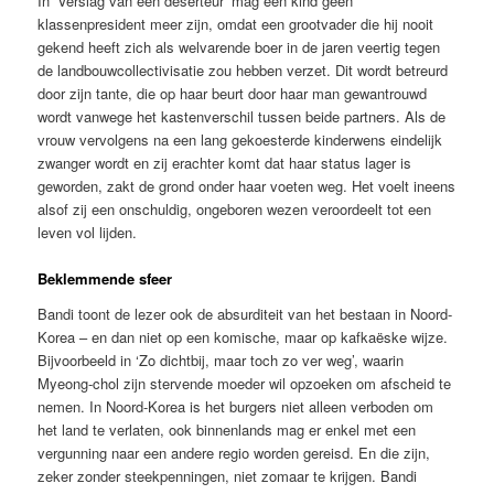
In ‘Verslag van een deserteur’ mag een kind geen
klassenpresident meer zijn, omdat een grootvader die hij nooit
gekend heeft zich als welvarende boer in de jaren veertig tegen
de landbouwcollectivisatie zou hebben verzet. Dit wordt betreurd
door zijn tante, die op haar beurt door haar man gewantrouwd
wordt vanwege het kastenverschil tussen beide partners. Als de
vrouw vervolgens na een lang gekoesterde kinderwens eindelijk
zwanger wordt en zij erachter komt dat haar status lager is
geworden, zakt de grond onder haar voeten weg. Het voelt ineens
alsof zij een onschuldig, ongeboren wezen veroordeelt tot een
leven vol lijden.
Beklemmende sfeer
Bandi toont de lezer ook de absurditeit van het bestaan in Noord-
Korea – en dan niet op een komische, maar op kafkaëske wijze.
Bijvoorbeeld in ‘Zo dichtbij, maar toch zo ver weg’, waarin
Myeong-chol zijn stervende moeder wil opzoeken om afscheid te
nemen. In Noord-Korea is het burgers niet alleen verboden om
het land te verlaten, ook binnenlands mag er enkel met een
vergunning naar een andere regio worden gereisd. En die zijn,
zeker zonder steekpenningen, niet zomaar te krijgen. Bandi