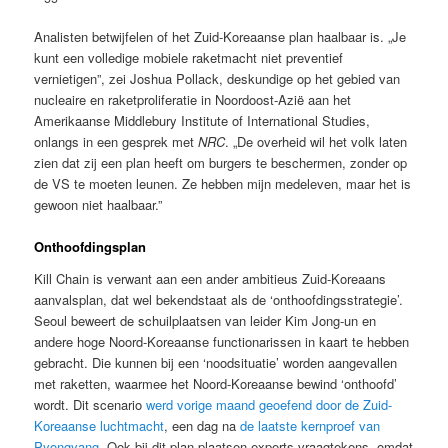
Analisten betwijfelen of het Zuid-Koreaanse plan haalbaar is. „Je
kunt een volledige mobiele raketmacht niet preventief
vernietigen”, zei Joshua Pollack, deskundige op het gebied van
nucleaire en raketproliferatie in Noordoost-Azië aan het
Amerikaanse Middlebury Institute of International Studies,
onlangs in een gesprek met
NRC
. „De overheid wil het volk laten
zien dat zij een plan heeft om burgers te beschermen, zonder op
de VS te moeten leunen. Ze hebben mijn medeleven, maar het is
gewoon niet haalbaar.”
Onthoofdingsplan
Kill Chain is verwant aan een ander ambitieus Zuid-Koreaans
aanvalsplan, dat wel bekendstaat als de ‘onthoofdingsstrategie’.
Seoul beweert de schuilplaatsen van leider Kim Jong-un en
andere hoge Noord-Koreaanse functionarissen in kaart te hebben
gebracht. Die kunnen bij een ‘noodsituatie’ worden aangevallen
met raketten, waarmee het Noord-Koreaanse bewind ‘onthoofd’
wordt. Dit scenario
werd vorige maand geoefend door de Zuid-
Koreaanse luchtmacht
, een dag na
de laatste kernproef van
Pyongyang
. Ook bij dit plan plaatsen experts vraagtekens, omdat