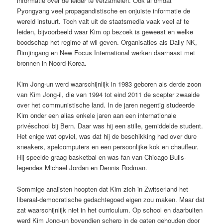
informatie over de leider te verzamelen. Ook al omdat
Pyongyang veel propagandistische en onjuiste informatie de
wereld instuurt. Toch valt uit de staatsmedia vaak veel af te
leiden, bijvoorbeeld waar Kim op bezoek is geweest en welke
boodschap het regime af wil geven. Organisaties als Daily NK,
Rimjingang en New Focus International werken daarnaast met
bronnen in Noord-Korea.
Kim Jong-un werd waarschijnlijk in 1983 geboren als derde zoon
van Kim Jong-il, die van 1994 tot eind 2011 de scepter zwaaide
over het communistische land. In de jaren negentig studeerde
Kim onder een alias enkele jaren aan een internationale
privéschool bij Bern. Daar was hij een stille, gemiddelde student.
Het enige wat opviel, was dat hij de beschikking had over dure
sneakers, spelcomputers en een persoonlijke kok en chauffeur.
Hij speelde graag basketbal en was fan van Chicago Bulls-
legendes Michael Jordan en Dennis Rodman.
Sommige analisten hoopten dat Kim zich in Zwitserland het
liberaal-democratische gedachtegoed eigen zou maken. Maar dat
zat waarschijnlijk niet in het curriculum. Op school en daarbuiten
werd Kim Jong-un bovendien scherp in de gaten gehouden door