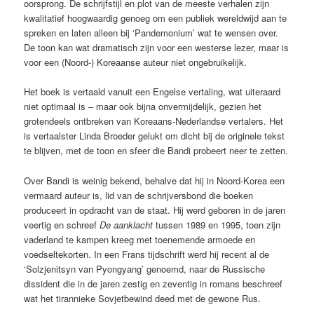
oorsprong. De schrijfstijl en plot van de meeste verhalen zijn
kwalitatief hoogwaardig genoeg om een publiek wereldwijd aan te
spreken en laten alleen bij ‘Pandemonium’ wat te wensen over.
De toon kan wat dramatisch zijn voor een westerse lezer, maar is
voor een (Noord-) Koreaanse auteur niet ongebruikelijk.
Het boek is vertaald vanuit een Engelse vertaling, wat uiteraard
niet optimaal is – maar ook bijna onvermijdelijk, gezien het
grotendeels ontbreken van Koreaans-Nederlandse vertalers. Het
is vertaalster Linda Broeder gelukt om dicht bij de originele tekst
te blijven, met de toon en sfeer die Bandi probeert neer te zetten.
Over Bandi is weinig bekend, behalve dat hij in Noord-Korea een
vermaard auteur is, lid van de schrijversbond die boeken
produceert in opdracht van de staat. Hij werd geboren in de jaren
veertig en schreef
De aanklacht
tussen 1989 en 1995, toen zijn
vaderland te kampen kreeg met toenemende armoede en
voedseltekorten. In een Frans tijdschrift werd hij recent al de
‘Solzjenitsyn van Pyongyang’ genoemd, naar de Russische
dissident die in de jaren zestig en zeventig in romans beschreef
wat het tirannieke Sovjetbewind deed met de gewone Rus.