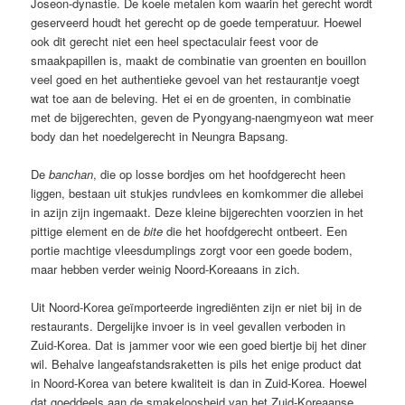
Joseon-dynastie. De koele metalen kom waarin het gerecht wordt
geserveerd houdt het gerecht op de goede temperatuur. Hoewel
ook dit gerecht niet een heel spectaculair feest voor de
smaakpapillen is, maakt de combinatie van groenten en bouillon
veel goed en het authentieke gevoel van het restaurantje voegt
wat toe aan de beleving. Het ei en de groenten, in combinatie
met de bijgerechten, geven de Pyongyang-naengmyeon wat meer
body dan het noedelgerecht in Neungra Bapsang.
De
banchan
, die op losse bordjes om het hoofdgerecht heen
liggen, bestaan uit stukjes rundvlees en komkommer die allebei
in azijn zijn ingemaakt. Deze kleine bijgerechten voorzien in het
pittige element en de
bite
die het hoofdgerecht ontbeert. Een
portie machtige vleesdumplings zorgt voor een goede bodem,
maar hebben verder weinig Noord-Koreaans in zich.
Uit Noord-Korea geïmporteerde ingrediënten zijn er niet bij in de
restaurants. Dergelijke invoer is in veel gevallen verboden in
Zuid-Korea. Dat is jammer voor wie een goed biertje bij het diner
wil. Behalve langeafstandsraketten is pils het enige product dat
in Noord-Korea van betere kwaliteit is dan in Zuid-Korea. Hoewel
dat goeddeels aan de smakeloosheid van het Zuid-Koreaanse