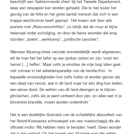
beschrijft een ‘beklemmende sfeer’ bij het Tweede Departement,
waar een reispapier kan worden gehaald. Die is niet louter het
gevolg van de hitte en het grote aantal mensen dat zich in een
krappe wachtruimte heeft gepropt. ‘Het kwam ook door alle
posters met „Reisvoorschriften”, zo talrijk dat de muur er bijna
helemaal onder schuilging, en door de barse woorden die erop
stonden: „boete”, „werkkamp”, „juridische sancties”’.
Wanneer Myeong-chols verzoek onverbiddelijk wordt afgewezen,
wil de man het het liefst op een janken zetten en zijn ‘vuist ten
hemel […] heffen’. Maar zelfs je emoties de vrije loop laten gaat
niet zomaar in het arbeidersparadijs van de familie-Kim. ‘In
bepaalde omstandigheden kon zelfs huilen al worden gezien als
een daad van verzet, wat in dit land maar tot één ding kon leiden:
een wisse dood. De wetten van dit land dwongen je te blijven
glimlachen, zelfs als je werd verteerd door pijn, en alles wat in je
binnenste brandde, moest worden onderdrukt.’
Het is een duidelijke illustratie van de schadelijke absurditeit van
het Noord-Koreaanse schouwspel van een maatschappij die als
officieel motto ‘Wij hebben niets te benijden’ heeft. Geen wonder
dat in het verhaal ‘Op het toneel’ een 23-jarige man die netjes