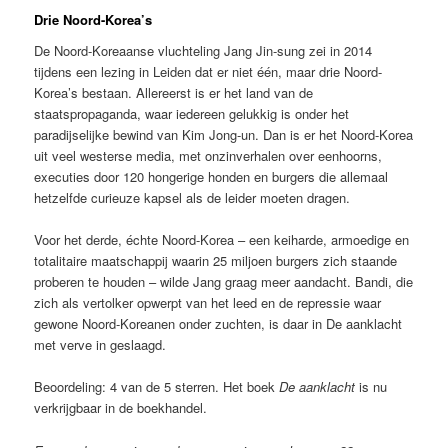
Drie Noord-Korea’s
De Noord-Koreaanse vluchteling Jang Jin-sung zei in 2014
tijdens een lezing in Leiden dat er niet één, maar drie Noord-
Korea’s bestaan. Allereerst is er het land van de
staatspropaganda, waar iedereen gelukkig is onder het
paradijselijke bewind van Kim Jong-un. Dan is er het Noord-Korea
uit veel westerse media, met onzinverhalen over eenhoorns,
executies door 120 hongerige honden en burgers die allemaal
hetzelfde curieuze kapsel als de leider moeten dragen.
Voor het derde, échte Noord-Korea – een keiharde, armoedige en
totalitaire maatschappij waarin 25 miljoen burgers zich staande
proberen te houden – wilde Jang graag meer aandacht. Bandi, die
zich als vertolker opwerpt van het leed en de repressie waar
gewone Noord-Koreanen onder zuchten, is daar in De aanklacht
met verve in geslaagd.
Beoordeling: 4 van de 5 sterren. Het boek
De aanklacht
is nu
verkrijgbaar in de boekhandel.