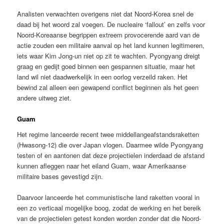
Analisten verwachten overigens niet dat Noord-Korea snel de
daad bij het woord zal voegen. De nucleaire ‘fallout’ en zelfs voor
Noord-Koreaanse begrippen extreem provocerende aard van de
actie zouden een militaire aanval op het land kunnen legitimeren,
iets waar Kim Jong-un niet op zit te wachten. Pyongyang dreigt
graag en gedijt goed binnen een gespannen situatie, maar het
land wil niet daadwerkelijk in een oorlog verzeild raken. Het
bewind zal alleen een gewapend conflict beginnen als het geen
andere uitweg ziet.
Guam
Het regime lanceerde recent twee middellangeafstandsraketten
(Hwasong-12) die over Japan vlogen. Daarmee wilde Pyongyang
testen of en aantonen dat deze projectielen inderdaad de afstand
kunnen afleggen naar het eiland Guam, waar Amerikaanse
militaire bases gevestigd zijn.
Daarvoor lanceerde het communistische land raketten vooral in
een zo verticaal mogelijke boog, zodat de werking en het bereik
van de projectielen getest konden worden zonder dat die Noord-