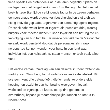
fictie speelt zich grotendeels af in de jaren negentig, tijdens de
nadagen van het lange bewind van Kim Il-sung. De titel van het
boek is tegelijkertijd de verbindende factor in de zeven verhalen:
een personage wordt ergens van beschuldigd en ziet zich als
nietig individu geplaatst tegenover een almachtig ogend regime.
De ‘aanklacht’ wordt bewust ingezet als pressiemiddel, waarbij
burgers vaak moeten kiezen tussen loyaliteit aan het regime en
vervolging van hun familie. De moedeloosheid die de ‘verdachte’
ervaart, wordt versterkt doordat de personages zich vaak
nergens toe kunnen wenden voor hulp. In een land waar
individualiteit een halszaak is, staan mensen er toch vaak alleen
voor.
Het eerste verhaal, ‘Verslag van een deserteur’, toont treffend de
werking van ‘Songbun’, het Noord-Koreaanse kastenstelsel. Dit
systeem kent drie categorieën, die iemands veronderstelde
houding ten opzichte van het bewind weergeven: loyaal,
weifelend en vijandig. Je kaste, tot op drie generaties
overerfbaar, bepaalt je maatschappelijke kansen en status in
Noord-Korea.