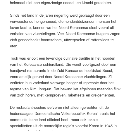
helemaal niet aan eigenzinnige noedel- en kimchi-gerechten.
Sinds het land in de jaren negentig werd geplaagd door een
verwoestende hongersnood, die honderdduizenden mensen het
leven kostte, kennen we het Noord-Koreaanse dieet vooral uit
verhalen van vluchtelingen. Veel Noord-Koreaanse burgers zagen
zich genoodzaakt boomschors, uitwerpselen of rattenvlees te
eten.
Toch was er ooit een levendige culinaire traditie in het noorden
van het Koreaanse schiereiland. Die wordt voortgezet door een
handjevol restaurants in de Zuid-Koreaanse hoofdstad Seoul,
voornamelijk gerund door Noord-Koreaanse vluchtelingen. Zij
verlieten hun vaderland vanwege honger of repressie door het
regime van Kim Jong-un. Dat bewind liet afgelopen maanden flink
van zich horen, met kernproeven, rakettests en dreigementen.
De restauranthouders serveren niet alleen gerechten uit de
hedendaagse ‘Democratische Volksrepubliek Korea’, zoals het
communistische land officieel heet, maar ook lokale
specialiteiten uit de noordelijke regio’s voordat Korea in 1945 in