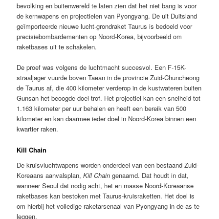
bevolking en buitenwereld te laten zien dat het niet bang is voor
de kernwapens en projectielen van Pyongyang. De uit Duitsland
geïmporteerde nieuwe lucht-grondraket Taurus is bedoeld voor
precisiebombardementen op Noord-Korea, bijvoorbeeld om
raketbases uit te schakelen.
De proef was volgens de luchtmacht succesvol. Een F-15K-
straaljager vuurde boven Taean in de provincie Zuid-Chuncheong
de Taurus af, die 400 kilometer verderop in de kustwateren buiten
Gunsan het beoogde doel trof. Het projectiel kan een snelheid tot
1.163 kilometer per uur behalen en heeft een bereik van 500
kilometer en kan daarmee ieder doel in Noord-Korea binnen een
kwartier raken.
Kill Chain
De kruisvluchtwapens worden onderdeel van een bestaand Zuid-
Koreaans aanvalsplan,
Kill Chain
genaamd. Dat houdt in dat,
wanneer Seoul dat nodig acht, het en masse Noord-Koreaanse
raketbases kan bestoken met Taurus-kruisraketten. Het doel is
om hierbij het volledige raketarsenaal van Pyongyang in de as te
leggen.