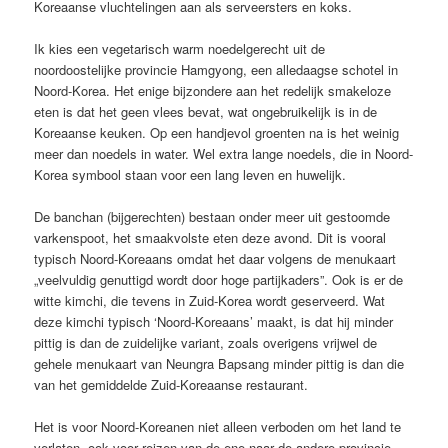
Koreaanse vluchtelingen aan als serveersters en koks.
Ik kies een vegetarisch warm noedelgerecht uit de
noordoostelijke provincie Hamgyong, een alledaagse schotel in
Noord-Korea. Het enige bijzondere aan het redelijk smakeloze
eten is dat het geen vlees bevat, wat ongebruikelijk is in de
Koreaanse keuken. Op een handjevol groenten na is het weinig
meer dan noedels in water. Wel extra lange noedels, die in Noord-
Korea symbool staan voor een lang leven en huwelijk.
De banchan (bijgerechten) bestaan onder meer uit gestoomde
varkenspoot, het smaakvolste eten deze avond. Dit is vooral
typisch Noord-Koreaans omdat het daar volgens de menukaart
„veelvuldig genuttigd wordt door hoge partijkaders”. Ook is er de
witte kimchi, die tevens in Zuid-Korea wordt geserveerd. Wat
deze kimchi typisch ‘Noord-Koreaans’ maakt, is dat hij minder
pittig is dan de zuidelijke variant, zoals overigens vrijwel de
gehele menukaart van Neungra Bapsang minder pittig is dan die
van het gemiddelde Zuid-Koreaanse restaurant.
Het is voor Noord-Koreanen niet alleen verboden om het land te
verlaten, ook voor reizen van de ene naar de andere provincie