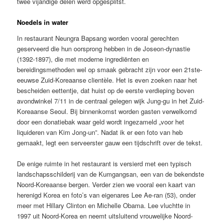
twee vijandige delen werd opgesplitst.
Noedels in water
In restaurant Neungra Bapsang worden vooral gerechten
geserveerd die hun oorsprong hebben in de Joseon-dynastie
(1392-1897), die met moderne ingrediënten en
bereidingsmethoden wel op smaak gebracht zijn voor een 21ste-
eeuwse Zuid-Koreaanse clientèle. Het is even zoeken naar het
bescheiden eettentje, dat huist op de eerste verdieping boven
avondwinkel 7/11 in de centraal gelegen wijk Jung-gu in het Zuid-
Koreaanse Seoul. Bij binnenkomst worden gasten verwelkomd
door een donatiebak waar geld wordt ingezameld „voor het
liquideren van Kim Jong-un”. Nadat ik er een foto van heb
gemaakt, legt een serveerster gauw een tijdschrift over de tekst.
De enige ruimte in het restaurant is versierd met een typisch
landschapsschilderij van de Kumgangsan, een van de bekendste
Noord-Koreaanse bergen. Verder zien we vooral een kaart van
herenigd Korea en foto’s van eigenares Lee Ae-ran (53), onder
meer met Hillary Clinton en Michelle Obama. Lee vluchtte in
1997 uit Noord-Korea en neemt uitsluitend vrouwelijke Noord-