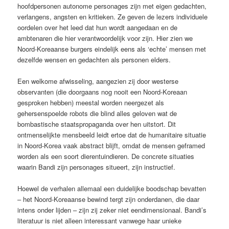
hoofdpersonen autonome personages zijn met eigen gedachten,
verlangens, angsten en kritieken. Ze geven de lezers individuele
oordelen over het leed dat hun wordt aangedaan en de
ambtenaren die hier verantwoordelijk voor zijn. Hier zien we
Noord-Koreaanse burgers eindelijk eens als ‘echte’ mensen met
dezelfde wensen en gedachten als personen elders.
Een welkome afwisseling, aangezien zij door westerse
observanten (die doorgaans nog nooit een Noord-Koreaan
gesproken hebben) meestal worden neergezet als
gehersenspoelde robots die blind alles geloven wat de
bombastische staatspropaganda over hen uitstort. Dit
ontmenselijkte mensbeeld leidt ertoe dat de humanitaire situatie
in Noord-Korea vaak abstract blijft, omdat de mensen geframed
worden als een soort dierentuindieren. De concrete situaties
waarin Bandi zijn personages situeert, zijn instructief.
Hoewel de verhalen allemaal een duidelijke boodschap bevatten
– het Noord-Koreaanse bewind tergt zijn onderdanen, die daar
intens onder lijden – zijn zij zeker niet eendimensionaal. Bandi’s
literatuur is niet alleen interessant vanwege haar unieke