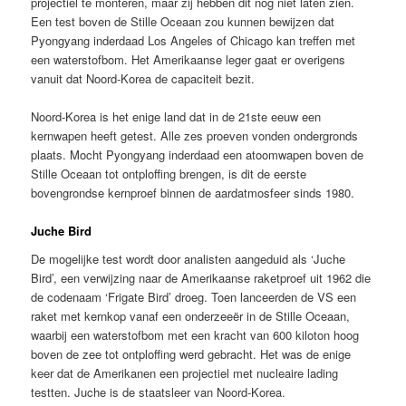
projectiel te monteren, maar zij hebben dit nog niet laten zien.
Een test boven de Stille Oceaan zou kunnen bewijzen dat
Pyongyang inderdaad Los Angeles of Chicago kan treffen met
een waterstofbom. Het Amerikaanse leger gaat er overigens
vanuit dat Noord-Korea de capaciteit bezit.
Noord-Korea is het enige land dat in de 21ste eeuw een
kernwapen heeft getest. Alle zes proeven vonden ondergronds
plaats. Mocht Pyongyang inderdaad een atoomwapen boven de
Stille Oceaan tot ontploffing brengen, is dit de eerste
bovengrondse kernproef binnen de aardatmosfeer sinds 1980.
Juche Bird
De mogelijke test wordt door analisten aangeduid als ‘Juche
Bird’, een verwijzing naar de Amerikaanse raketproef uit 1962 die
de codenaam ‘Frigate Bird’ droeg. Toen lanceerden de VS een
raket met kernkop vanaf een onderzeeër in de Stille Oceaan,
waarbij een waterstofbom met een kracht van 600 kiloton hoog
boven de zee tot ontploffing werd gebracht. Het was de enige
keer dat de Amerikanen een projectiel met nucleaire lading
testten. Juche is de staatsleer van Noord-Korea.