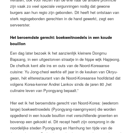
zijn vaak zo veel speciale vergunningen nodig dat gewone
burgers aan hun regio zijn gebonden. Dit heeft het ontstaan van
sterk regiogebonden gerechten in de hand gewerkt, zegt een
serveerster.
Het beroemdste gerecht: boekweitnoedels in een koude
bouillon
Een dag later bezoek ik het aanzienlijk kleinere Dongmu
Bapsang, in een uitgestorven straatje in de hippe wijk Hapjeong.
De chefkok kent alle ins en outs van de Noord-Koreaanse
cuisine: Yu Jong-cheol werkte elf jaar in de keuken van Okryu-
gwan, hét eliterestaurant van de Noord-Koreaanse hoofdstad dat
volgens Korea-kenner Andrei Lankov sinds de jaren 80 „het
culinaire leven van Pyongyang bepaalt.”
Hier eet ik het beroemdste gerecht van Noord-Korea: (wederom
lange) boekweitnoedels (Pyongyang-naengmyeon) die worden
opgediend in een koude bouillon met verschillende groenten en
bovenop een gekookt ei. Dit recept heeft zijn oorsprong in de
noordelijke steden Pyongyang en Hamhung ten tijde van de