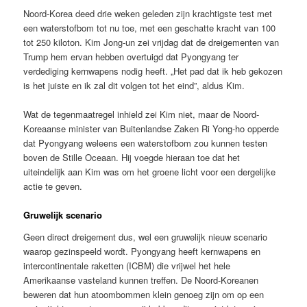
Noord-Korea deed drie weken geleden zijn krachtigste test met
een waterstofbom tot nu toe, met een geschatte kracht van 100
tot 250 kiloton. Kim Jong-un zei vrijdag dat de dreigementen van
Trump hem ervan hebben overtuigd dat Pyongyang ter
verdediging kernwapens nodig heeft. „Het pad dat ik heb gekozen
is het juiste en ik zal dit volgen tot het eind”, aldus Kim.
Wat de tegenmaatregel inhield zei Kim niet, maar de Noord-
Koreaanse minister van Buitenlandse Zaken Ri Yong-ho opperde
dat Pyongyang weleens een waterstofbom zou kunnen testen
boven de Stille Oceaan. Hij voegde hieraan toe dat het
uiteindelijk aan Kim was om het groene licht voor een dergelijke
actie te geven.
Gruwelijk scenario
Geen direct dreigement dus, wel een gruwelijk nieuw scenario
waarop gezinspeeld wordt. Pyongyang heeft kernwapens en
intercontinentale raketten (ICBM) die vrijwel het hele
Amerikaanse vasteland kunnen treffen. De Noord-Koreanen
beweren dat hun atoombommen klein genoeg zijn om op een