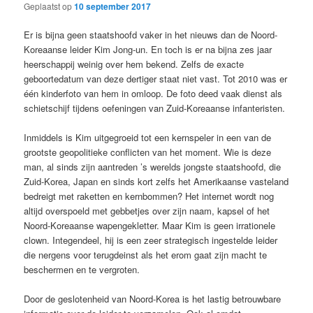
Geplaatst op
10 september 2017
Er is bijna geen staatshoofd vaker in het nieuws dan de Noord-
Koreaanse leider Kim Jong-un. En toch is er na bijna zes jaar
heerschappij weinig over hem bekend. Zelfs de exacte
geboortedatum van deze dertiger staat niet vast. Tot 2010 was er
één kinderfoto van hem in omloop. De foto deed vaak dienst als
schietschijf tijdens oefeningen van Zuid-Koreaanse infanteristen.
Inmiddels is Kim uitgegroeid tot een kernspeler in een van de
grootste geopolitieke conflicten van het moment. Wie is deze
man, al sinds zijn aantreden ’s werelds jongste staatshoofd, die
Zuid-Korea, Japan en sinds kort zelfs het Amerikaanse vasteland
bedreigt met raketten en kernbommen? Het internet wordt nog
altijd overspoeld met gebbetjes over zijn naam, kapsel of het
Noord-Koreaanse wapengekletter. Maar Kim is geen irrationele
clown. Integendeel, hij is een zeer strategisch ingestelde leider
die nergens voor terugdeinst als het erom gaat zijn macht te
beschermen en te vergroten.
Door de geslotenheid van Noord-Korea is het lastig betrouwbare