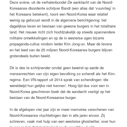
Deze scène, uit de verhalenbundel
De aanklacht
van de Noord-
Koreaanse dissidente schrijver Bandi (een alias dat ‘vuurvlieg’ in
het Koreaans betekent), toont een Noord-Korea waar relatief
weinig op gefocust wordt in de algemene berichtgeving: het
dagelijkse leven en bestaan van gewone burgers in het totalitaire
land. Het nieuws richt zich hoofdzakelijk op steeds spannendere
militaire ontwikkelingen en op de in westerse ogen bizarre
propaganda-cultus rondom leider Kim Jong-un. Maar de levens
en het leed van de 25 miljoen Noord-Koreaanse burgers blijven
grotendeels buiten beeld.
Dit is des te schrijnender omdat geen bewind op aarde de
mensenrechten van zijn eigen bevolking zo schendt als het Kim-
regime. Een VN-rapport uit 2014 sprak van schendingen ‘die
wereldwijd hun gelijke niet kennen’. Hoog tijd dus voor een in
Noord-Korea geschreven boek dat de aandacht vestigt op het
bestaan van de Noord-Koreaanse burger.
In de afgelopen vier jaar zijn er meer memoires verschenen van
Noord-Koreaanse vluchtelingen dan in alle jaren ervoor. Zij
schreven, vaak met hulp van een westerse ghostwriter, over hun