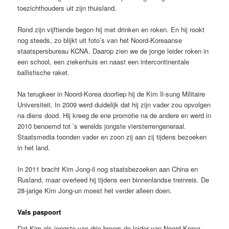
toezichthouders uit zijn thuisland.
Rond zijn vijftiende begon hij met drinken en roken. En hij rookt
nog steeds, zo blijkt uit foto’s van het Noord-Koreaanse
staatspersbureau KCNA. Daarop zien we de jonge leider roken in
een school, een ziekenhuis en naast een intercontinentale
ballistische raket.
Na terugkeer in Noord-Korea doorliep hij de Kim Il-sung Militaire
Universiteit. In 2009 werd duidelijk dat hij zijn vader zou opvolgen
na diens dood. Hij kreeg de ene promotie na de andere en werd in
2010 benoemd tot ’s werelds jongste viersterrengeneraal.
Staatsmedia toonden vader en zoon zij aan zij tijdens bezoeken
in het land.
In 2011 bracht Kim Jong-il nog staatsbezoeken aan China en
Rusland, maar overleed hij tijdens een binnenlandse treinreis. De
28-jarige Kim Jong-un moest het verder alleen doen.
Vals paspoort
Dat Kim als jongste van drie broers de leider van Noord-Korea