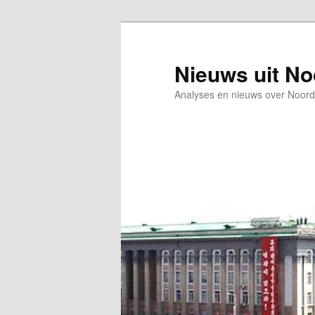
Spring
Spring
naar
naar
de
de
Nieuws uit N
primaire
secundaire
Analyses en nieuws over Noord
inhoud
inhoud