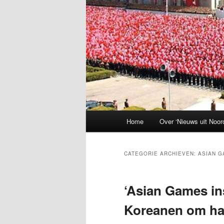
Hoofdmenu
Home
Over ‘Nieuws uit Noor
CATEGORIE ARCHIEVEN:
ASIAN 
‘Asian Games in
Koreanen om har