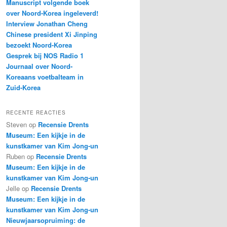
Manuscript volgende boek
over Noord-Korea ingeleverd!
Interview Jonathan Cheng
Chinese president Xi Jinping
bezoekt Noord-Korea
Gesprek bij NOS Radio 1
Journaal over Noord-
Koreaans voetbalteam in
Zuid-Korea
RECENTE REACTIES
Steven
op
Recensie Drents
Museum: Een kijkje in de
kunstkamer van Kim Jong-un
Ruben
op
Recensie Drents
Museum: Een kijkje in de
kunstkamer van Kim Jong-un
Jelle
op
Recensie Drents
Museum: Een kijkje in de
kunstkamer van Kim Jong-un
Nieuwjaarsopruiming: de