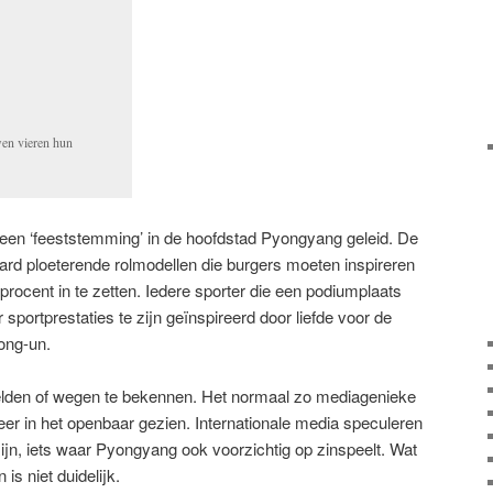
en vieren hun
 een ‘feeststemming’ in de hoofdstad Pyongyang geleid. De
ard ploeterende rolmodellen die burgers moeten inspireren
procent in te zetten. Iedere sporter die een podiumplaats
 sportprestaties te zijn geïnspireerd door liefde voor de
ong-un.
elden of wegen te bekennen. Het normaal zo mediagenieke
eer in het openbaar gezien. Internationale media speculeren
zijn, iets waar Pyongyang ook voorzichtig op zinspeelt. Wat
s niet duidelijk.