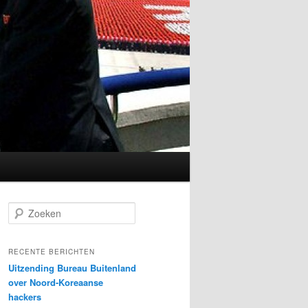
Z
o
e
k
RECENTE BERICHTEN
e
Uitzending Bureau Buitenland
n
over Noord-Koreaanse
hackers