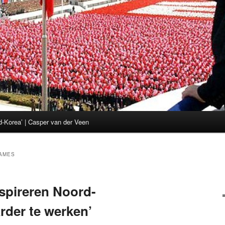
d-Korea’ | Casper van der Veen
GAMES
spireren Noord-
der te werken’