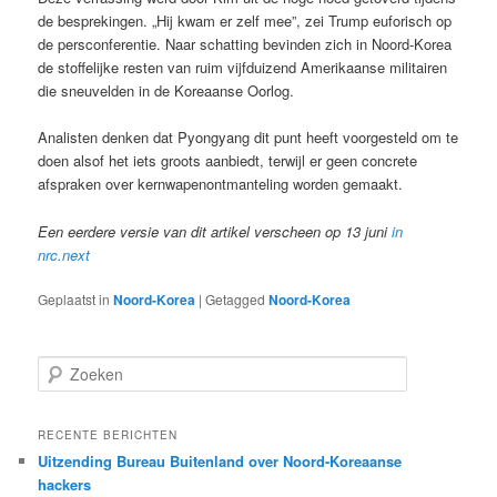
de besprekingen. „Hij kwam er zelf mee”, zei Trump euforisch op
de persconferentie. Naar schatting bevinden zich in Noord-Korea
de stoffelijke resten van ruim vijfduizend Amerikaanse militairen
die sneuvelden in de Koreaanse Oorlog.
Analisten denken dat Pyongyang dit punt heeft voorgesteld om te
doen alsof het iets groots aanbiedt, terwijl er geen concrete
afspraken over kernwapenontmanteling worden gemaakt.
Een eerdere versie van dit artikel verscheen op 13 juni
in
nrc.next
Geplaatst in
Noord-Korea
|
Getagged
Noord-Korea
Z
o
e
k
RECENTE BERICHTEN
e
Uitzending Bureau Buitenland over Noord-Koreaanse
n
hackers