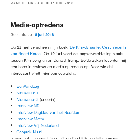
MAANDELIJKS ARCHIEF:
JUNI 2018
Media-optredens
Geplaatst op
18 juni 2018
Op 22 mei verscheen mijn boek
‘De Kim-dynastie. Geschiedenis
van Noord-Korea’
. Op 12 juni vond de langverwachte top plaats
tussen Kim Jong-un en Donald Trump. Beide zaken leverden mij
een hoop interviews en media-optredens op. Voor wie dat
interessant vindt, hier een overzicht:
EenVandaag
Nieuwsuur 1
Nieuwsuur 2
(onderin)
Interview ND
Interview Dagblad van het Noorden
Interview Metro
Interview Vrij Nederland
Gesprek Nu.nl
Ik was ook tweemaal in de uitzending bij M, de talkshow van