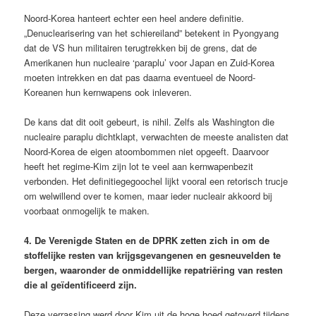
Noord-Korea hanteert echter een heel andere definitie.
„Denuclearisering van het schiereiland” betekent in Pyongyang
dat de VS hun militairen terugtrekken bij de grens, dat de
Amerikanen hun nucleaire ‘paraplu’ voor Japan en Zuid-Korea
moeten intrekken en dat pas daarna eventueel de Noord-
Koreanen hun kernwapens ook inleveren.
De kans dat dit ooit gebeurt, is nihil. Zelfs als Washington die
nucleaire paraplu dichtklapt, verwachten de meeste analisten dat
Noord-Korea de eigen atoombommen niet opgeeft. Daarvoor
heeft het regime-Kim zijn lot te veel aan kernwapenbezit
verbonden. Het definitiegegoochel lijkt vooral een retorisch trucje
om welwillend over te komen, maar ieder nucleair akkoord bij
voorbaat onmogelijk te maken.
4. De Verenigde Staten en de DPRK zetten zich in om de
stoffelijke resten van krijgsgevangenen en gesneuvelden te
bergen, waaronder de onmiddellijke repatriëring van resten
die al geïdentificeerd zijn.
Deze verrassing werd door Kim uit de hoge hoed getoverd tijdens