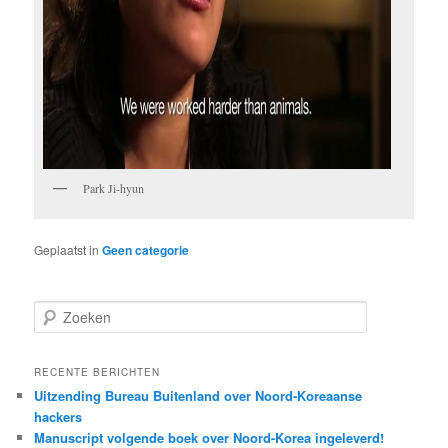
Park Ji-hyun
Geplaatst in
Geen categorie
Z
o
e
k
RECENTE BERICHTEN
e
Uitzending Bureau Buitenland over Noord-Koreaanse
n
hackers
Manuscript volgende boek over Noord-Korea ingeleverd!