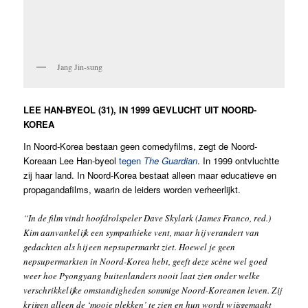
Jang Jin-sung
LEE HAN-BYEOL (31), IN 1999 GEVLUCHT UIT NOORD-
KOREA
In Noord-Korea bestaan geen comedyfilms, zegt de Noord-
Koreaan Lee Han-byeol
tegen
The Guardian
. In 1999 ontvluchtte
zij haar land. In Noord-Korea bestaat alleen maar educatieve en
propagandafilms, waarin de leiders worden verheerlijkt.
“In de film vindt hoofdrolspeler Dave Skylark (James Franco, red.)
Kim aanvankelijk een sympathieke vent, maar hij verandert van
gedachten als hij een nepsupermarkt ziet. Hoewel je geen
nepsupermarkten in Noord-Korea hebt, geeft deze scène wel goed
weer hoe Pyongyang buitenlanders nooit laat zien onder welke
verschrikkelijke omstandigheden sommige Noord-Koreanen leven. Zij
krijgen alleen de ‘mooie plekken’ te zien en hun wordt wijsgemaakt