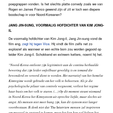
poepgrappen vonden. Is het slechts platte comedy zoals we van
Rogen en James Franco gewend zijn of zit er toch een diepere
boodschap in voor Noord-Koreanen?
JANG JIN-SUNG, VOORMALIG HOFDICHTER VAN KIM JONG-
IL
De voormalig hofdichter van Kim Jong-il, Jang Jin-sung vond de
film eng,
zegt hij tegen Vice
. Hij vindt de film zelfs net zo
explosief als wanneer er een echte bom zou worden gegooid op
leider Kim Jong-il. Schokkend en extreem ketters, noemt hij het.
“Noord-Korea ontleent zijn legitimiteit aan de continu herhaalde
bewering dat zijn leider onfeilbaar geweldig is en iemand die
bewonderd en vereerd dient te worden. Het narratief van het hemelse
Kimregime wordt gebruikt om het volk te beheersen. Als je die
psychologische pilaar van controle wegneemt, verliest het regime
haar basis om het volk te sturen. (…) Op dit moment steunt niemand
in Noord-Korea het Kimsysteem uit oprechte liefde, maar slechts uit
angst. Als mensen niet meer bang zijn, kan dit systeem niet langer
voortbestaan. Ik denk niet dat
The Interview
mensen zal inspireren
om massaal in opstand te komen, maar het kan hen wel helpen het