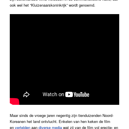
ook wel het “Kluizenaarskoninkrijk” wordt genoemd.
Maar sinds de vroege jaren negentig zijn tienduizenden Noord-
Koreanen het land ontvlucht. Enkelen van hen keken de film
en
vertelden
aan
diverse
media
wat zij van de film vol erectie- en