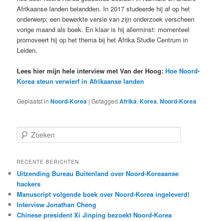
Afrikaanse landen belandden. In 2017 studeerde hij af op het
onderwerp; een bewerkte versie van zijn onderzoek verscheen
vorige maand als boek. En klaar is hij allerminst: momenteel
promoveert hij op het thema bij het Afrika Studie Centrum in
Leiden.
Lees hier mijn hele interview met Van der Hoog:
Hoe Noord-
Korea steun verwierf in Afrikaanse landen
Geplaatst in
Noord-Korea
|
Getagged
Afrika
,
Korea
,
Noord-Korea
Z
o
e
k
RECENTE BERICHTEN
e
Uitzending Bureau Buitenland over Noord-Koreaanse
n
hackers
Manuscript volgende boek over Noord-Korea ingeleverd!
Interview Jonathan Cheng
Chinese president Xi Jinping bezoekt Noord-Korea