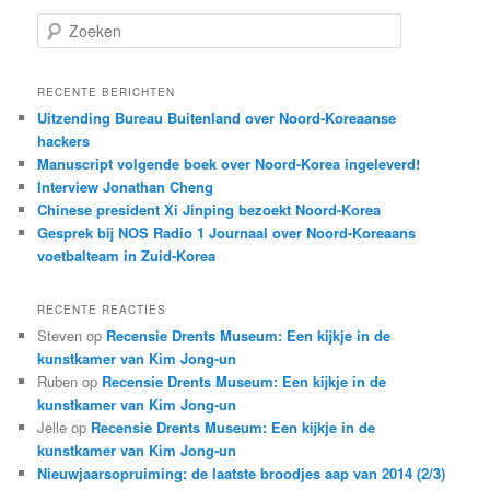
Z
o
e
k
RECENTE BERICHTEN
e
Uitzending Bureau Buitenland over Noord-Koreaanse
n
hackers
Manuscript volgende boek over Noord-Korea ingeleverd!
Interview Jonathan Cheng
Chinese president Xi Jinping bezoekt Noord-Korea
Gesprek bij NOS Radio 1 Journaal over Noord-Koreaans
voetbalteam in Zuid-Korea
RECENTE REACTIES
Steven
op
Recensie Drents Museum: Een kijkje in de
kunstkamer van Kim Jong-un
Ruben
op
Recensie Drents Museum: Een kijkje in de
kunstkamer van Kim Jong-un
Jelle
op
Recensie Drents Museum: Een kijkje in de
kunstkamer van Kim Jong-un
Nieuwjaarsopruiming: de laatste broodjes aap van 2014 (2/3)