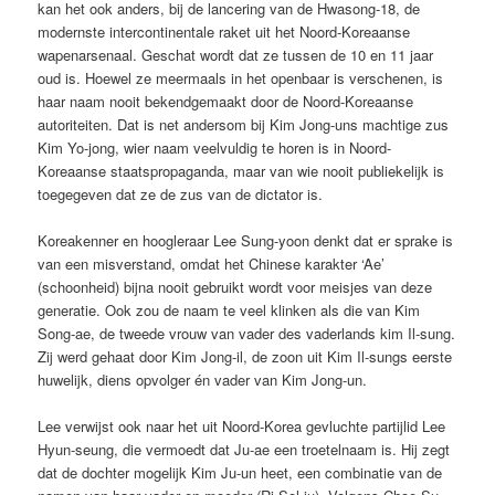
kan het ook anders, bij de lancering van de Hwasong-18, de
modernste intercontinentale raket uit het Noord-Koreaanse
wapenarsenaal. Geschat wordt dat ze tussen de 10 en 11 jaar
oud is. Hoewel ze meermaals in het openbaar is verschenen, is
haar naam nooit bekendgemaakt door de Noord-Koreaanse
autoriteiten. Dat is net andersom bij Kim Jong-uns machtige zus
Kim Yo-jong, wier naam veelvuldig te horen is in Noord-
Koreaanse staatspropaganda, maar van wie nooit publiekelijk is
toegegeven dat ze de zus van de dictator is.
Koreakenner en hoogleraar Lee Sung-yoon denkt dat er sprake is
van een misverstand, omdat het Chinese karakter ‘Ae’
(schoonheid) bijna nooit gebruikt wordt voor meisjes van deze
generatie. Ook zou de naam te veel klinken als die van Kim
Song-ae, de tweede vrouw van vader des vaderlands kim Il-sung.
Zij werd gehaat door Kim Jong-il, de zoon uit Kim Il-sungs eerste
huwelijk, diens opvolger én vader van Kim Jong-un.
Lee verwijst ook naar het uit Noord-Korea gevluchte partijlid Lee
Hyun-seung, die vermoedt dat Ju-ae een troetelnaam is. Hij zegt
dat de dochter mogelijk Kim Ju-un heet, een combinatie van de