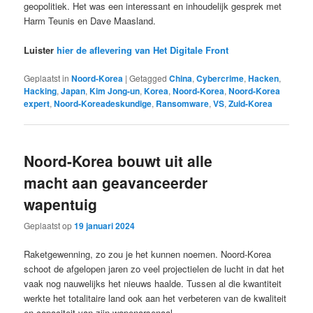
geopolitiek. Het was een interessant en inhoudelijk gesprek met
Harm Teunis en Dave Maasland.
Luister
hier de aflevering van Het Digitale Front
Geplaatst in
Noord-Korea
|
Getagged
China
,
Cybercrime
,
Hacken
,
Hacking
,
Japan
,
Kim Jong-un
,
Korea
,
Noord-Korea
,
Noord-Korea
expert
,
Noord-Koreadeskundige
,
Ransomware
,
VS
,
Zuid-Korea
Noord-Korea bouwt uit alle
macht aan geavanceerder
wapentuig
Geplaatst op
19 januari 2024
Raketgewenning, zo zou je het kunnen noemen. Noord-Korea
schoot de afgelopen jaren zo veel projectielen de lucht in dat het
vaak nog nauwelijks het nieuws haalde. Tussen al die kwantiteit
werkte het totalitaire land ook aan het verbeteren van de kwaliteit
en capaciteit van zijn wapenarsenaal.