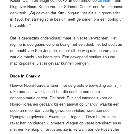
Robert Carlin en Siegfried Hecker in een artikel op
38 North
, een
blog over Noord-Korea van het Stimson Center, een Amerikaanse
denktank. „Wij geloven dat Kim Jong-un, net als zijn grootvader
in 1950, het strategische besluit heeft genomen om een oorlog uit
te vechten.”
Dat is geenszins ondenkbaar, maar is niet te verwachten. Het
regime is doorgaans continu bezig met één doel: het behoud van
de macht van Kim Jong-un, en het uit de weg ruimen van alles
wat die macht kan bedreigen. Een gewapend conflict zou die
machtspositie juist in gevaar kunnen brengen.
Dode in Charkiv
Hoewel Noord-Korea al jaren met de grootste toewijding aan zijn
raketarsenaal werkt, heeft het die nooit in een echte
oorlogssituatie getest. Dat heeft Rusland inmiddels voor de
Noord-Koreanen gedaan: bij een aanval op Charkiv, waarbij een
dode en meer dan veertig gewonden vielen, werd een door
Pyongyang geleverde Hwasong-11 ingezet. Deze ballistische
raket kan honderden kilometers vliegen op vaste brandstof en is
met een kernkop uit te rusten. Ze is verwant aan de Russische