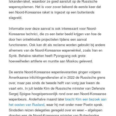
Iskander-raket, waardoor ze goed aansluit op de Russische
wapensystemen. Het is voor zover bekend de eerste keer dat
een Noord-Koreaanse raket is ingezet op een buitenlands
slagveld.
Informatie over deze aanval is ook interessant voor Noord-
Koreaanse technici, die zo een beter beeld krijgen van hoe de
door hen ontwikkelde projectielen tijdens een aanval
functioneren. Ook kan dit als reclame worden gebruikt bij andere
afnemers van de Noord-Koreaanse wapenwinkel, zoals Iran en
Syrië. Behalve raketten heeft Pyongyang ook grote
hoeveelheden artillerie en munitie aan Moskou geleverd.
De eerste Noord-Koreaanse wapenleveranties gingen volgens
Amerikaanse inlichtingendiensten al in 2022 de Russische grens
over, maar pas sinds de tweede helft van vorig jaar kwam de
vaart erin. In juli leidde Kim de Russische minister van Defensie
Sergej Sjoigoe hoogstpersoonlijk rond over een Noord-Koreaanse
wapenbeurs. Anderhalve maand later
bracht Kim een bezoek aan
het oosten van Rusland
, waar hij met onder meer Poetin sprak.
Sindsdien reizen delegaties geregeld over en weer – afgelopen
dinsdag was de Noord-Koreaanse minister van Buitenlandse