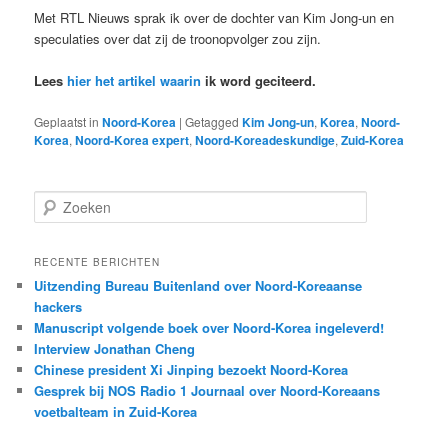
Met RTL Nieuws sprak ik over de dochter van Kim Jong-un en
speculaties over dat zij de troonopvolger zou zijn.
Lees
hier het artikel waarin
ik word geciteerd.
Geplaatst in
Noord-Korea
|
Getagged
Kim Jong-un
,
Korea
,
Noord-
Korea
,
Noord-Korea expert
,
Noord-Koreadeskundige
,
Zuid-Korea
Z
o
e
k
RECENTE BERICHTEN
e
Uitzending Bureau Buitenland over Noord-Koreaanse
n
hackers
Manuscript volgende boek over Noord-Korea ingeleverd!
Interview Jonathan Cheng
Chinese president Xi Jinping bezoekt Noord-Korea
Gesprek bij NOS Radio 1 Journaal over Noord-Koreaans
voetbalteam in Zuid-Korea