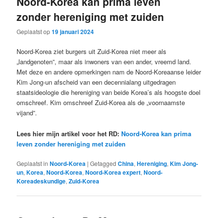
Noord-Korea kan prima leven
zonder hereniging met zuiden
Geplaatst op
19 januari 2024
Noord-Korea ziet burgers uit Zuid-Korea niet meer als
„landgenoten”, maar als inwoners van een ander, vreemd land.
Met deze en andere opmerkingen nam de Noord-Koreaanse leider
Kim Jong-un afscheid van een decennialang uitgedragen
staatsideologie die hereniging van beide Korea’s als hoogste doel
omschreef. Kim omschreef Zuid-Korea als de „voornaamste
vijand”.
Lees hier mijn artikel voor het RD:
Noord-Korea kan prima
leven zonder hereniging met zuiden
Geplaatst in
Noord-Korea
|
Getagged
China
,
Hereniging
,
Kim Jong-
un
,
Korea
,
Noord-Korea
,
Noord-Korea expert
,
Noord-
Koreadeskundige
,
Zuid-Korea