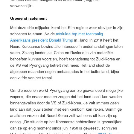
verwezenlijkt.
Groeiend isolement
Met deze drie mijlpalen komt het Kim-regime weer steviger in zijn
schoenen te staan. Na de
mislukte top met toenmalig
Amerikaans president Donald Trump
in Hanoi in 2019 heeft het
Noord-Koreaanse bewind alle interesse in onderhandelingen laten
varen. Zolang landen als China en Rusland in zijn materiële
behoeften kunnen voorzien, hoeft toenadering tot Zuid-Korea en
de VS wat Pyongyang betreft niet meer. Het land sloot de
afgelopen maanden negen ambassades in het buitenland, bijna
een vijfde van het totaal.
Om die redenen werkt Pyongyang aan zo geavanceerd mogelijke
wapens, die ervoor moeten zorgen dat het land nooit kan worden
binnengevallen door de VS of Zuid-Korea. Je valt immers geen
land aan dat jouw steden met een kernbom kan raken. Sommige
analisten vrezen dat Noord-Korea zelf wel eens uit kan zijn op
oorlog. „De situatie op het Koreaanse schiereiland is gevaarlijker
dan ze op enig moment sinds juni 1950 is geweest”, schrijven