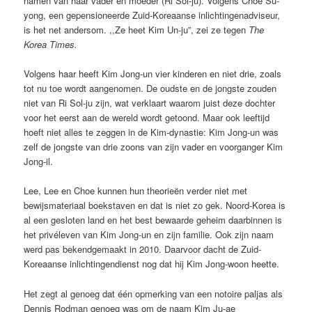
namen van haar vader en moeder (Ri Sol-ju). Volgens Choe Su-
yong, een gepensioneerde Zuid-Koreaanse inlichtingenadviseur,
is het net andersom. ,,Ze heet Kim Un-ju”, zei ze tegen
The
Korea Times.
Volgens haar heeft Kim Jong-un vier kinderen en niet drie, zoals
tot nu toe wordt aangenomen. De oudste en de jongste zouden
niet van Ri Sol-ju zijn, wat verklaart waarom juist deze dochter
voor het eerst aan de wereld wordt getoond. Maar ook leeftijd
hoeft niet alles te zeggen in de Kim-dynastie: Kim Jong-un was
zelf de jongste van drie zoons van zijn vader en voorganger Kim
Jong-il.
Lee, Lee en Choe kunnen hun theorieën verder niet met
bewijsmateriaal boekstaven en dat is niet zo gek. Noord-Korea is
al een gesloten land en het best bewaarde geheim daarbinnen is
het privéleven van Kim Jong-un en zijn familie. Ook zijn naam
werd pas bekendgemaakt in 2010. Daarvoor dacht de Zuid-
Koreaanse inlichtingendienst nog dat hij Kim Jong-woon heette.
Het zegt al genoeg dat één opmerking van een notoire paljas als
Dennis Rodman genoeg was om de naam Kim Ju-ae