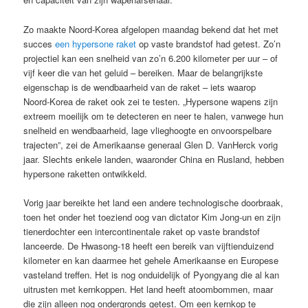
Zo maakte Noord-Korea afgelopen maandag bekend dat het met
succes
een hypersone raket
op vaste brandstof had getest. Zo’n
projectiel kan een snelheid van zo’n 6.200 kilometer per uur – of
vijf keer die van het geluid – bereiken. Maar de belangrijkste
eigenschap is de wendbaarheid van de raket – iets waarop
Noord-Korea de raket ook zei te testen. „Hypersone wapens zijn
extreem moeilijk om te detecteren en neer te halen, vanwege hun
snelheid en wendbaarheid, lage vlieghoogte en onvoorspelbare
trajecten”, zei de Amerikaanse generaal Glen D. VanHerck vorig
jaar. Slechts enkele landen, waaronder China en Rusland, hebben
hypersone raketten ontwikkeld.
Vorig jaar bereikte het land een andere technologische doorbraak,
toen het onder het toeziend oog van dictator Kim Jong-un en zijn
tienerdochter een intercontinentale raket op vaste brandstof
lanceerde. De Hwasong-18 heeft een bereik van vijftienduizend
kilometer en kan daarmee het gehele Amerikaanse en Europese
vasteland treffen. Het is nog onduidelijk of Pyongyang die al kan
uitrusten met kernkoppen. Het land heeft atoombommen, maar
die zijn alleen nog ondergronds getest. Om een kernkop te