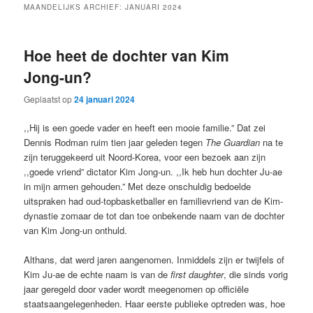
MAANDELIJKS ARCHIEF:
JANUARI 2024
Hoe heet de dochter van Kim
Jong-un?
Geplaatst op
24 januari 2024
,,Hij is een goede vader en heeft een mooie familie.” Dat zei
Dennis Rodman ruim tien jaar geleden tegen
The Guardian
na te
zijn teruggekeerd uit Noord-Korea, voor een bezoek aan zijn
,,goede vriend” dictator Kim Jong-un. ,,Ik heb hun dochter Ju-ae
in mijn armen gehouden.” Met deze onschuldig bedoelde
uitspraken had oud-topbasketballer en familievriend van de Kim-
dynastie zomaar de tot dan toe onbekende naam van de dochter
van Kim Jong-un onthuld.
Althans, dat werd jaren aangenomen. Inmiddels zijn er twijfels of
Kim Ju-ae de echte naam is van de
first daughter
, die sinds vorig
jaar geregeld door vader wordt meegenomen op officiële
staatsaangelegenheden. Haar eerste publieke optreden was, hoe