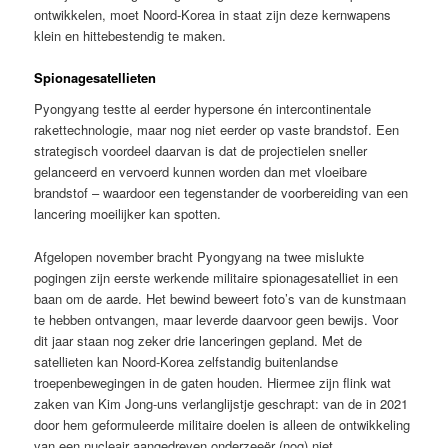
ontwikkelen, moet Noord-Korea in staat zijn deze kernwapens
klein en hittebestendig te maken.
Spionagesatellieten
Pyongyang testte al eerder hypersone én intercontinentale
rakettechnologie, maar nog niet eerder op vaste brandstof. Een
strategisch voordeel daarvan is dat de projectielen sneller
gelanceerd en vervoerd kunnen worden dan met vloeibare
brandstof – waardoor een tegenstander de voorbereiding van een
lancering moeilijker kan spotten.
Afgelopen november bracht Pyongyang na twee mislukte
pogingen zijn eerste werkende militaire spionagesatelliet in een
baan om de aarde. Het bewind beweert foto’s van de kunstmaan
te hebben ontvangen, maar leverde daarvoor geen bewijs. Voor
dit jaar staan nog zeker drie lanceringen gepland. Met de
satellieten kan Noord-Korea zelfstandig buitenlandse
troepenbewegingen in de gaten houden. Hiermee zijn flink wat
zaken van Kim Jong-uns verlanglijstje geschrapt: van de in 2021
door hem geformuleerde militaire doelen is alleen de ontwikkeling
van een nucleair aangedreven onderzeeër (nog) niet