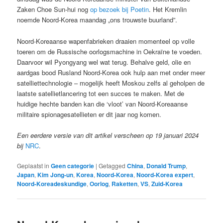
Zaken Choe Sun-hui nog
op bezoek bij Poetin
. Het Kremlin
noemde Noord-Korea maandag „ons trouwste buurland”.
Noord-Koreaanse wapenfabrieken draaien momenteel op volle
toeren om de Russische oorlogsmachine in Oekraïne te voeden.
Daarvoor wil Pyongyang wel wat terug. Behalve geld, olie en
aardgas bood Rusland Noord-Korea ook hulp aan met onder meer
satelliettechnologie – mogelijk heeft Moskou zelfs al geholpen de
laatste satellietlancering tot een succes te maken. Met de
huidige hechte banden kan die ‘vloot’ van Noord-Koreaanse
militaire spionagesatellieten er dit jaar nog komen.
Een eerdere versie van dit artikel verscheen op 19 januari 2024
bij
NRC
.
Geplaatst in
Geen categorie
|
Getagged
China
,
Donald Trump
,
Japan
,
Kim Jong-un
,
Korea
,
Noord-Korea
,
Noord-Korea expert
,
Noord-Koreadeskundige
,
Oorlog
,
Raketten
,
VS
,
Zuid-Korea