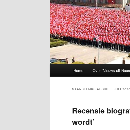
Hoofdmenu
Home
Over ‘Nieuws uit Noor
MAANDELIJKS ARCHIEF:
JULI 202
Recensie biogra
wordt’