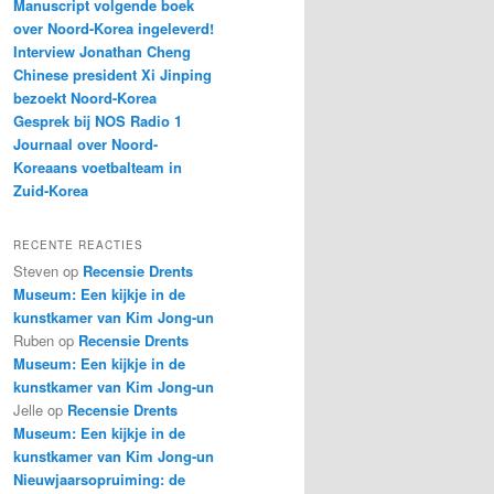
Manuscript volgende boek
over Noord-Korea ingeleverd!
Interview Jonathan Cheng
Chinese president Xi Jinping
bezoekt Noord-Korea
Gesprek bij NOS Radio 1
Journaal over Noord-
Koreaans voetbalteam in
Zuid-Korea
RECENTE REACTIES
Steven
op
Recensie Drents
Museum: Een kijkje in de
kunstkamer van Kim Jong-un
Ruben
op
Recensie Drents
Museum: Een kijkje in de
kunstkamer van Kim Jong-un
Jelle
op
Recensie Drents
Museum: Een kijkje in de
kunstkamer van Kim Jong-un
Nieuwjaarsopruiming: de