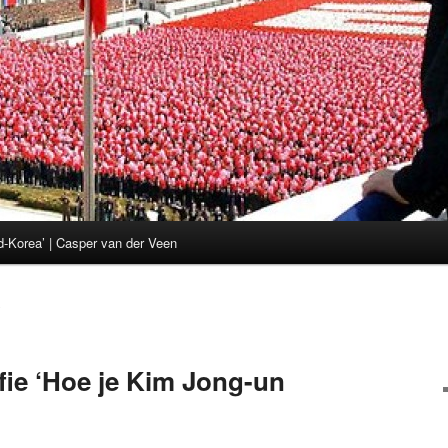
d-Korea’ | Casper van der Veen
0
fie ‘Hoe je Kim Jong-un