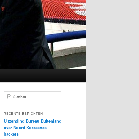
Z
o
e
k
RECENTE BERICHTEN
e
Uitzending Bureau Buitenland
n
over Noord-Koreaanse
hackers