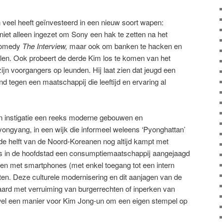
 veel heeft geïnvesteerd in een nieuw soort wapen:
niet alleen ingezet om Sony een hak te zetten na het
 comedy
The Interview,
maar ook om banken te hacken en
elen. Ook probeert de derde Kim los te komen van het
ijn voorgangers op leunden. Hij laat zien dat jeugd een
end tegen een maatschappij die leeftijd en ervaring al
jn instigatie een reeks moderne gebouwen en
ngyang, in een wijk die informeel weleens ‘Pyonghattan’
e helft van de Noord-Koreanen nog altijd kampt met
is in de hoofdstad een consumptiemaatschappij aangejaagd
en met smartphones (met enkel toegang tot een intern
ten. Deze culturele modernisering en dit aanjagen van de
ard met verruiming van burgerrechten of inperken van
n wel een manier voor Kim Jong-un om een eigen stempel op