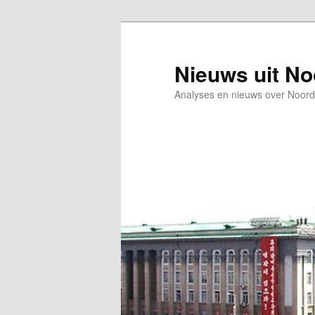
Spring
Spring
naar
naar
de
de
Nieuws uit N
primaire
secundaire
Analyses en nieuws over Noord
inhoud
inhoud