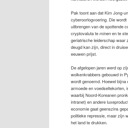
Pak toont aan dat Kim Jong-un
cyberoorlogvoering. Die wordt 
uitbrengen van de spottende
cryptovaluta te
minen
en te st
geriatrische leiderschap waar z
deugd kan zijn, direct in druis
eeuwen prijst.
De afgelopen jaren werd op zi
wolkenkrabbers gebouwd in Pyo
wordt genoemd. Hoewel bijna d
armoede en voedseltekorten, 
waarbij Noord-Koreanen pronk
intranet) en andere luxeproduc
economie gaat geenszins gepa
politieke repressie, maar zij
het land te drukken.