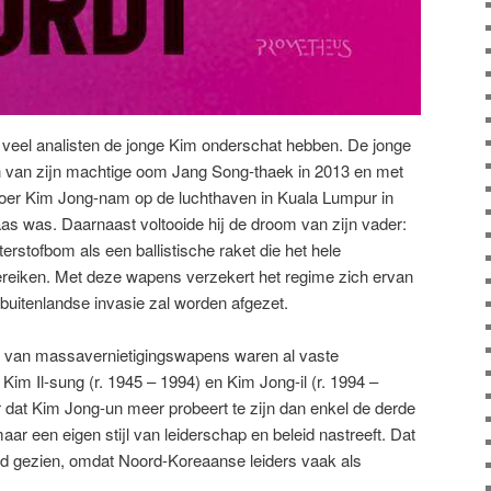
 veel analisten de jonge Kim onderschat hebben. De jonge
n van zijn machtige oom Jang Song-thaek in 2013 en met
roer Kim Jong-nam op de luchthaven in Kuala Lumpur in
baas was. Daarnaast voltooide hij de droom van zijn vader:
terstofbom als een ballistische raket die het hele
reiken. Met deze wapens verzekert het regime zich ervan
n buitenlandse invasie zal worden afgezet.
g van massavernietigingswapens waren al vaste
 Kim Il-sung (r. 1945 – 1994) en Kim Jong-il (r. 1994 –
 dat Kim Jong-un meer probeert te zijn dan enkel de derde
aar een eigen stijl van leiderschap en beleid nastreeft. Dat
fd gezien, omdat Noord-Koreaanse leiders vaak als