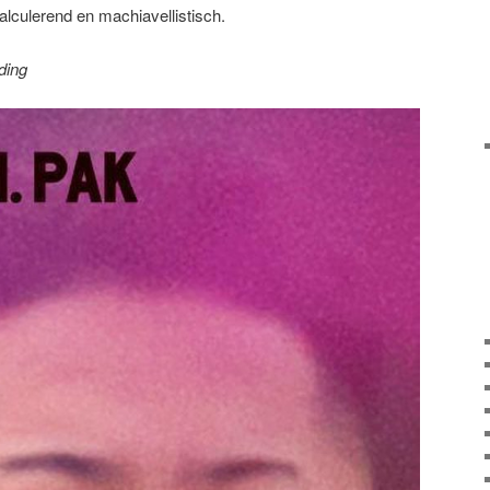
lculerend en machiavellistisch.
ding