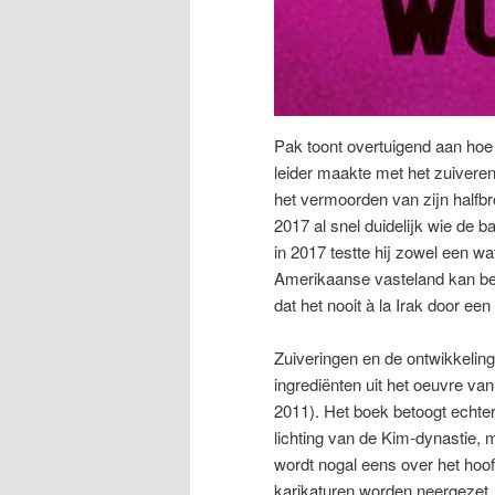
Pak toont overtuigend aan hoe
leider maakte met het zuivere
het vermoorden van zijn halfb
2017 al snel duidelijk wie de 
in 2017 testte hij zowel een wa
Amerikaanse vasteland kan be
dat het nooit à la Irak door ee
Zuiveringen en de ontwikkelin
ingrediënten uit het oeuvre van
2011). Het boek betoogt echter
lichting van de Kim-dynastie, m
wordt nogal eens over het hoo
karikaturen worden neergezet.