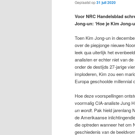
Geplaatst op
31 juli 2020
Voor NRC Handelsblad schree
Jong-un: ‘Hoe je Kim Jong-u
Toen Kim Jong-un in december 
over de piepjonge nieuwe Noor
leek qua uiterlijk het evenbeel
analisten er echter niet van d
onder de destijds 27-jarige vi
imploderen, Kim zou een mario
Europa geschoolde millennial d
Hoe deze voorspellingen ontsto
voormalig CIA-analiste Jung H.
un wordt
. Pak hield jarenlang
de Amerikaanse inlichtingendie
die optreden wanneer het om N
geschiedenis van de beeldvorm