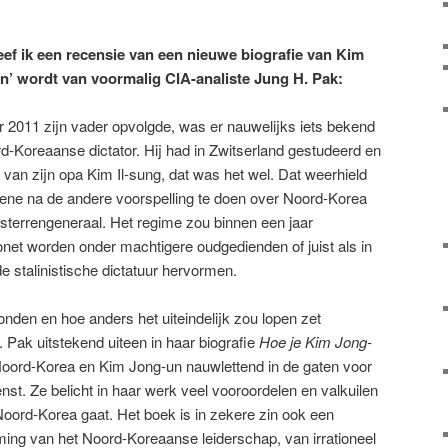
f ik een recensie van een nieuwe biografie van Kim
n’ wordt van voormalig CIA-analiste Jung H. Pak:
2011 zijn vader opvolgde, was er nauwelijks iets bekend
d-Koreaanse dictator. Hij had in Zwitserland gestudeerd en
d van zijn opa Kim Il-sung, dat was het wel. Dat weerhield
e ene na de andere voorspelling te doen over Noord-Korea
ersterrengeneraal. Het regime zou binnen een jaar
net worden onder machtigere oudgedienden of juist als in
e stalinistische dictatuur hervormen.
nden en hoe anders het uiteindelijk zou lopen zet
 Pak uitstekend uiteen in haar biografie
Hoe je Kim Jong-
 Noord-Korea en Kim Jong-un nauwlettend in de gaten voor
nst. Ze belicht in haar werk veel vooroordelen en valkuilen
oord-Korea gaat. Het boek is in zekere zin ook een
ing van het Noord-Koreaanse leiderschap, van irrationeel