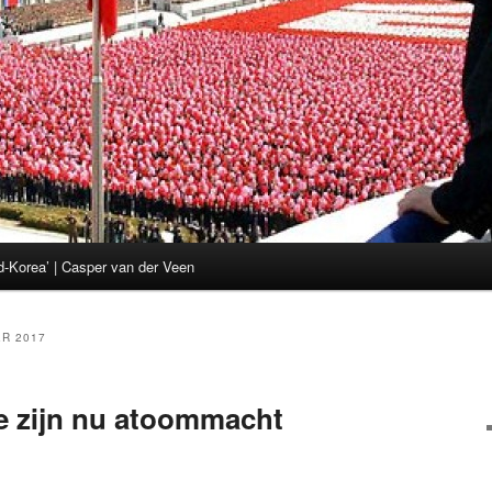
d-Korea’ | Casper van der Veen
R 2017
e zijn nu atoommacht