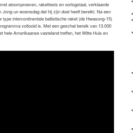
 met atoomproeven, rakettests en oorlogstaal, verklaarde
Jong-un woensdag dat hij zijn doel heeft bereikt. Na een
w type intercontinentale ballistische raket (de Hwasong-15)
rogramma voltooid is. Met een geschat bereik van 13.000
t hele Amerikaanse vasteland treffen, het Witte Huis en