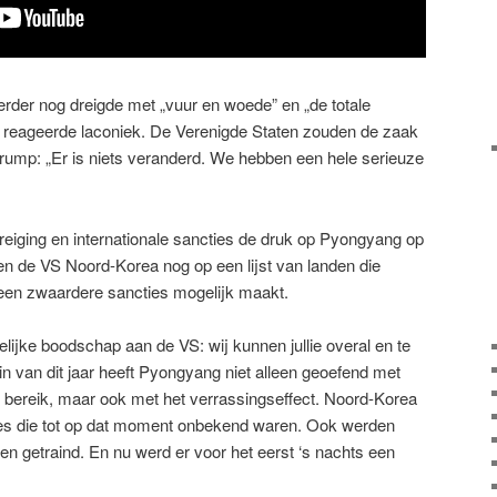
erder nog dreigde met „vuur en woede” en „de totale
, reageerde laconiek. De Verenigde Staten zouden de zaak
rump: „Er is niets veranderd. We hebben een hele serieuze
reiging en internationale sancties de druk op Pyongyang op
en de VS Noord-Korea nog op een lijst van landen die
een zwaardere sancties mogelijk maakt.
lijke boodschap aan de VS: wij kunnen jullie overal en te
gin van dit jaar heeft Pyongyang niet alleen geoefend met
r bereik, maar ook met het verrassingseffect. Noord-Korea
ses die tot op dat moment onbekend waren. Ook werden
n getraind. En nu werd er voor het eerst ‘s nachts een