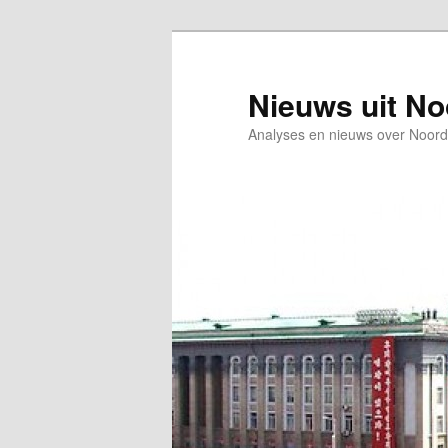
Spring
Spring
naar
naar
de
de
Nieuws uit N
primaire
secundaire
Analyses en nieuws over Noord
inhoud
inhoud