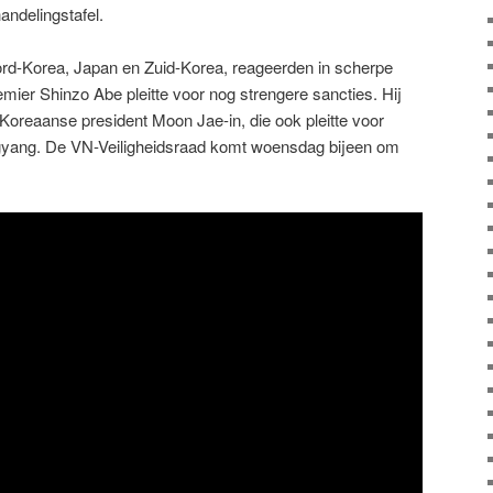
andelingstafel.
rd-Korea, Japan en Zuid-Korea, reageerden in scherpe
ier Shinzo Abe pleitte voor nog strengere sancties. Hij
d-Koreaanse president Moon Jae-in, die ook pleitte voor
gyang. De VN-Veiligheidsraad komt woensdag bijeen om