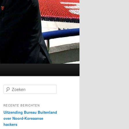
Z
o
e
k
RECENTE BERICHTEN
e
Uitzending Bureau Buitenland
n
over Noord-Koreaanse
hackers