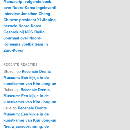
Manuscript volgende boek
over Noord-Korea ingeleverd!
Interview Jonathan Cheng
Chinese president Xi Jinping
bezoekt Noord-Korea
Gesprek bij NOS Radio 1
Journaal over Noord-
Koreaans voetbalteam in
Zuid-Korea
RECENTE REACTIES
Steven
op
Recensie Drents
Museum: Een kijkje in de
kunstkamer van Kim Jong-un
Ruben
op
Recensie Drents
Museum: Een kijkje in de
kunstkamer van Kim Jong-un
Jelle
op
Recensie Drents
Museum: Een kijkje in de
kunstkamer van Kim Jong-un
Nieuwjaarsopruiming: de