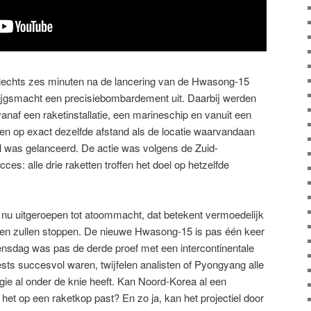
 Slechts zes minuten na de lancering van de Hwasong-15
ijgsmacht een precisiebombardement uit. Daarbij werden
vanaf een raketinstallatie, een marineschip en vanuit een
kten op exact dezelfde afstand als de locatie waarvandaan
l was gelanceerd. De actie was volgens de Zuid-
es: alle drie raketten troffen het doel op hetzelfde
 nu uitgeroepen tot atoommacht, dat betekent vermoedelijk
even zullen stoppen. De nieuwe Hwasong-15 is pas één keer
ensdag was pas de derde proef met een intercontinentale
ests succesvol waren, twijfelen analisten of Pyongyang alle
ie al onder de knie heeft. Kan Noord-Korea al een
et op een raketkop past? En zo ja, kan het projectiel door