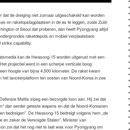
r dat de dreiging niet zomaar uitgeschakeld kan worden
s en raketopslagplaatsen in de as te leggen, zoals Zuid-
ington of Seoul dat proberen, dan heeft Pyongyang altijd
ondergrondse raketdepots en mobiel verplaatsbare
strike capability.
atsmedia kan de Hwasong-15 worden uitgerust met een
Het projectiel werd in een scherpe verticale boog
 een hoogte van bijna 4.500 kilometer. De raket kwam
 het lanceerplatform ten oosten van Noord-Korea in zee
efensie Mattis sloeg een bezorgde toon aan. Hij zei dat
am” dan eerder geteste wapens en dat de Noord-Koreanen
nnen bedreigen”. De Hwasong-15 bedreigt volgens hem „de
e en zeker de Verenigde Staten”. Minister van
son zei dat het nog niet te laat was voor Pyongyang om