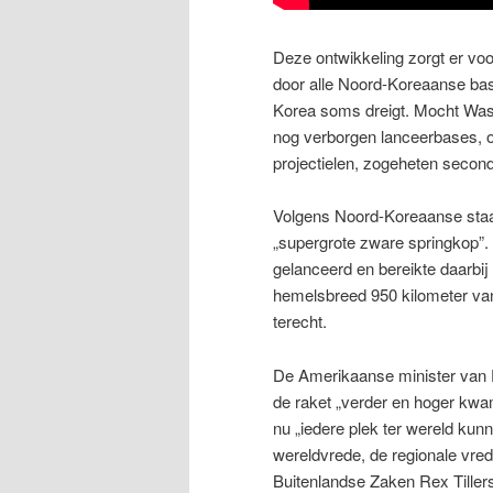
Deze ontwikkeling zorgt er voo
door alle Noord-Koreaanse base
Korea soms dreigt. Mocht Wash
nog verborgen lanceerbases, 
projectielen, zogeheten second 
Volgens Noord-Koreaanse sta
„supergrote zware springkop”. 
gelanceerd en bereikte daarbij
hemelsbreed 950 kilometer van
terecht.
De Amerikaanse minister van D
de raket „verder en hoger kw
nu „iedere plek ter wereld ku
wereldvrede, de regionale vred
Buitenlandse Zaken Rex Tiller