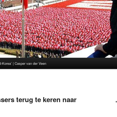
d-Korea’ | Casper van der Veen
2
sers terug te keren naar