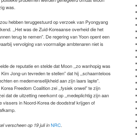
zig was.
 zou hebben teruggestuurd op verzoek van Pyongyang
kend. ,,Het was de Zuid-Koreaanse overheid die het
nen terug te nemen”. De regering van Yoon opent een
waarbij vervolging van voormalige ambtenaren niet is
lde de reputatie en stelde dat Moon ,,zo wanhopig was
Kim Jong-un tevreden te stellen” dat hij ,,schaamteloos
chten en medemenselijkheid aan zijn laars lapte”.
orea Freedom Coalition zei ,,fysiek onwel” te zijn
i dat de uitzetting neerkomt op ,,medeplichtig zijn aan
e vissers in Noord-Korea de doodstraf krijgen of
rafkamp.
kel verscheen op 19 juli in
NRC
.