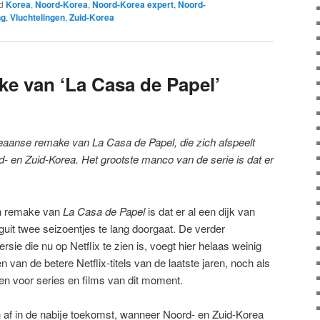
d
Korea
,
Noord-Korea
,
Noord-Korea expert
,
Noord-
ng
,
Vluchtelingen
,
Zuid-Korea
e van ‘La Casa de Papel’
aanse remake van La Casa de Papel, die zich afspeelt
d- en Zuid-Korea. Het grootste manco van de serie is dat er
n remake van
La Casa de Papel
is dat er al een dijk van
guit twee seizoentjes te lang doorgaat. De verder
sie die nu op Netflix te zien is, voegt hier helaas weinig
n van de betere Netflix-titels van de laatste jaren, noch als
den voor series en films van dit moment.
h af in de nabije toekomst, wanneer Noord- en Zuid-Korea