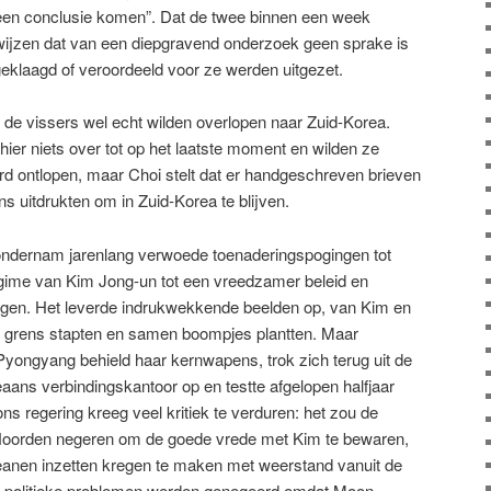
en conclusie komen”. Dat de twee binnen een week
wijzen dat van een diepgravend onderzoek geen sprake is
eklaagd of veroordeeld voor ze werden uitgezet.
f de vissers wel echt wilden overlopen naar Zuid-Korea.
hier niets over tot op het laatste moment en wilden ze
d ontlopen, maar Choi stelt dat er handgeschreven brieven
 uitdrukten om in Zuid-Korea te blijven.
ondernam jarenlang verwoede toenaderingspogingen tot
gime van Kim Jong-un tot een vreedzamer beleid en
egen. Het leverde indrukwekkende beelden op, van Kim en
e grens stapten en samen boompjes plantten. Maar
Pyongyang behield haar kernwapens, trok zich terug uit de
eaans verbindingskantoor op en testte afgelopen halfjaar
ns regering kreeg veel kritiek te verduren: het zou de
 Noorden negeren om de goede vrede met Kim te bewaren,
eanen inzetten kregen te maken met weerstand vanuit de
ke politieke problemen werden genegeerd omdat Moon