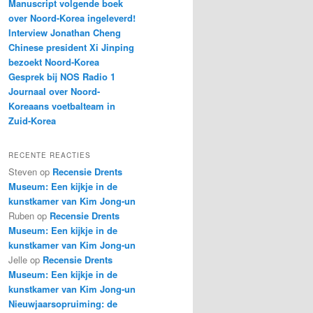
Manuscript volgende boek
over Noord-Korea ingeleverd!
Interview Jonathan Cheng
Chinese president Xi Jinping
bezoekt Noord-Korea
Gesprek bij NOS Radio 1
Journaal over Noord-
Koreaans voetbalteam in
Zuid-Korea
RECENTE REACTIES
Steven
op
Recensie Drents
Museum: Een kijkje in de
kunstkamer van Kim Jong-un
Ruben
op
Recensie Drents
Museum: Een kijkje in de
kunstkamer van Kim Jong-un
Jelle
op
Recensie Drents
Museum: Een kijkje in de
kunstkamer van Kim Jong-un
Nieuwjaarsopruiming: de