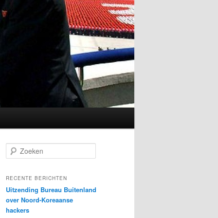
Z
o
e
k
RECENTE BERICHTEN
e
Uitzending Bureau Buitenland
n
over Noord-Koreaanse
hackers