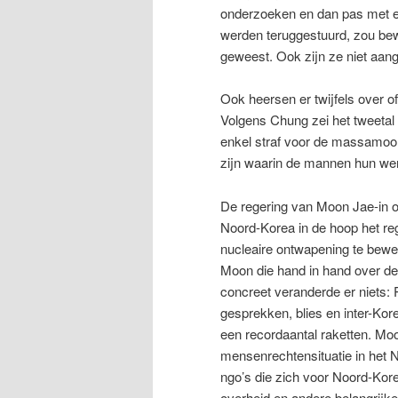
onderzoeken en dan pas met e
werden teruggestuurd, zou be
geweest. Ook zijn ze niet aang
Ook heersen er twijfels over o
Volgens Chung zei het tweetal 
enkel straf voor de massamoor
zijn waarin de mannen hun wens
De regering van Moon Jae-in 
Noord-Korea in de hoop het re
nucleaire ontwapening te bew
Moon die hand in hand over d
concreet veranderde er niets: 
gesprekken, blies en inter-Kor
een recordaantal raketten. Moo
mensenrechtensituatie in het
ngo’s die zich voor Noord-Kor
overheid en andere belangrij