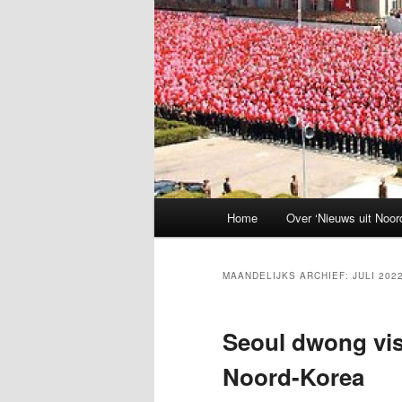
Hoofdmenu
Home
Over ‘Nieuws uit Noor
MAANDELIJKS ARCHIEF:
JULI 202
Seoul dwong vis
Noord-Korea