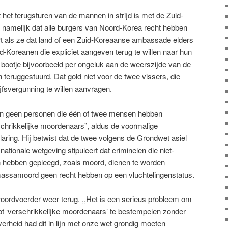
et terugsturen van de mannen in strijd is met de Zuid-
 namelijk dat alle burgers van Noord-Korea recht hebben
t als ze dat land of een Zuid-Koreaanse ambassade elders
d-Koreanen die expliciet aangeven terug te willen naar hun
bootje bijvoorbeeld per ongeluk aan de weerszijde van de
teruggestuurd. Dat gold niet voor de twee vissers, die
fsvergunning te willen aanvragen.
ijn geen personen die één of twee mensen hebben
rschrikkelijke moordenaars”, aldus de voormalige
laring. Hij betwist dat de twee volgens de Grondwet asiel
ationale wetgeving stipuleert dat criminelen die niet-
en hebben gepleegd, zoals moord, dienen te worden
 massamoord geen recht hebben op een vluchtelingenstatus.
oordvoerder weer terug. ,,Het is een serieus probleem om
t ‘verschrikkelijke moordenaars’ te bestempelen zonder
rheid had dit in lijn met onze wet grondig moeten