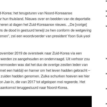
uid-Korea: het terugsturen van Noord-Koreaanse
ar hun thuisland. Nieuws over en beelden van de deportatie
neren al dagen het Zuid-Koreaanse nieuws. ,,De [vorige]
rs de dood in gestuurd terwijl ze hen conform de wetgeving
emen”, zei een woordvoerder van president Yoon Suk-yeol
vember 2019 de oversteek naar Zuid-Korea via een
r werden ze aangehouden en ondervraagd. Uit verhoor zou
k vermoeden was dat het duo de overige zestien leden van
met een hakbijl en hamer om het leven hadden gebracht –
et zuiden hadden genomen. Zulke schurken hoeven we hier
on Jae-in, die van 2017 tot afgelopen mei regeerde. Het
 aankomst teruggestuurd naar Noord-Korea.