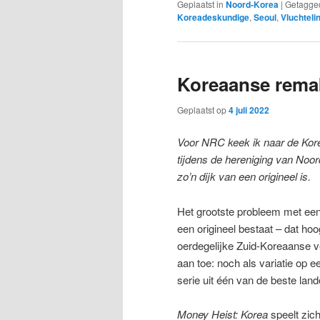
Geplaatst in
Noord-Korea
|
Getagge
Koreadeskundige
,
Seoul
,
Vluchteli
Koreaanse remak
Geplaatst op
4 juli 2022
Voor NRC keek ik naar de Kore
tijdens de hereniging van Noor
zo’n dijk van een origineel is.
Het grootste probleem met ee
een origineel bestaat – dat hoo
oerdegelijke Zuid-Koreaanse ver
aan toe: noch als variatie op ee
serie uit één van de beste lan
Money Heist: Korea
speelt zic