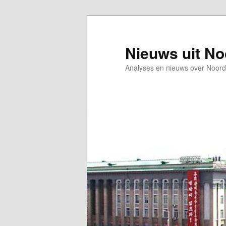
Spring
Spring
naar
naar
de
de
Nieuws uit N
primaire
secundaire
Analyses en nieuws over Noord
inhoud
inhoud