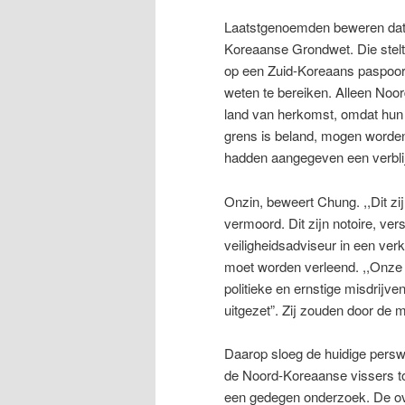
Laatstgenoemden beweren dat h
Koreaanse Grondwet. Die stelt
op een Zuid-Koreaans paspoor
weten te bereiken. Alleen Noor
land van herkomst, omdat hun 
grens is beland, mogen worden 
hadden aangegeven een verblij
Onzin, beweert Chung. ,,Dit z
vermoord. Dit zijn notoire, ve
veiligheidsadviseur in een verk
moet worden verleend. ,,Onze n
politieke en ernstige misdrijv
uitgezet”. Zij zouden door de
Daarop sloeg de huidige persw
de Noord-Koreaanse vissers to
een gedegen onderzoek. De ove