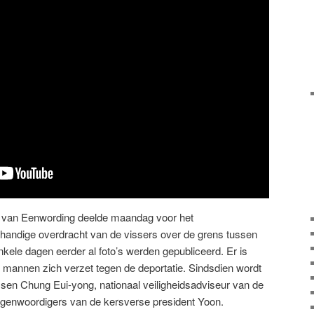
e van Eenwording deelde maandag voor het
handige overdracht van de vissers over de grens tussen
kele dagen eerder al foto’s werden gepubliceerd. Er is
de mannen zich verzet tegen de deportatie. Sindsdien wordt
ssen Chung Eui-yong, nationaal veiligheidsadviseur van de
egenwoordigers van de kersverse president Yoon.