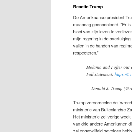
Reactie Trump
De Amerikaanse president Tru
maandag gecondoleerd. “Er is 
bloei van zijn leven te verliez
mijn regering in de overtuigi
vallen in de handen van regime
respecteren.”
Melania and I offer our 
Full statement:
https://
— Donald J. Trump (@
Trump veroordeelde de “wreed
ministerie van Buitenlandse Za
Het ministerie zei vorige week
van drie andere Amerikanen di
zal ongetwijfeld gevolgen hebb