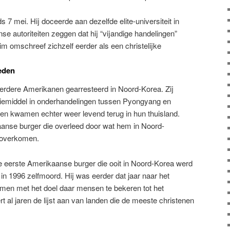
nds 7 mei. Hij doceerde aan dezelfde elite-universiteit in
 autoriteiten zeggen dat hij “vijandige handelingen”
Kim omschreef zichzelf eerder als een christelijke
eden
erdere Amerikanen gearresteerd in Noord-Korea. Zij
siemiddel in onderhandelingen tussen Pyongyang en
n kwamen echter weer levend terug in hun thuisland.
anse burger die overleed door wat hem in Noord-
 overkomen.
 eerste Amerikaanse burger die ooit in Noord-Korea werd
g in 1996 zelfmoord. Hij was eerder dat jaar naar het
n met het doel daar mensen te bekeren tot het
 al jaren de lijst aan van landen die de meeste christenen