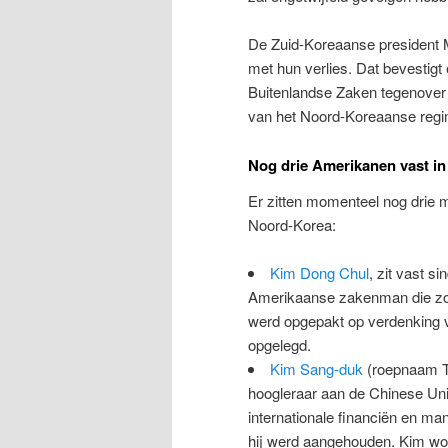
De Zuid-Koreaanse president 
met hun verlies. Dat bevestig
Buitenlandse Zaken tegenover 
van het Noord-Koreaanse regi
Nog drie Amerikanen vast i
Er zitten momenteel nog drie 
Noord-Korea:
Kim Dong Chul
, zit vast 
Amerikaanse zakenman die zow
werd opgepakt op verdenking v
opgelegd.
Kim Sang-duk
(roepnaam Ton
hoogleraar aan de Chinese Univ
internationale financiën en ma
hij werd aangehouden. Kim wo