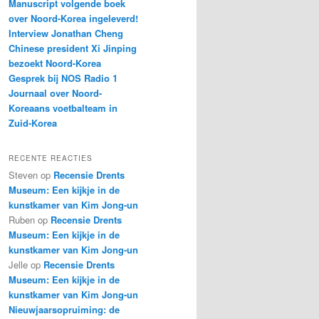
Manuscript volgende boek
over Noord-Korea ingeleverd!
Interview Jonathan Cheng
Chinese president Xi Jinping
bezoekt Noord-Korea
Gesprek bij NOS Radio 1
Journaal over Noord-
Koreaans voetbalteam in
Zuid-Korea
RECENTE REACTIES
Steven
op
Recensie Drents
Museum: Een kijkje in de
kunstkamer van Kim Jong-un
Ruben
op
Recensie Drents
Museum: Een kijkje in de
kunstkamer van Kim Jong-un
Jelle
op
Recensie Drents
Museum: Een kijkje in de
kunstkamer van Kim Jong-un
Nieuwjaarsopruiming: de