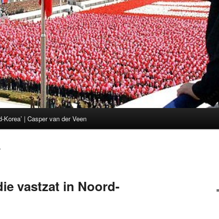
d-Korea’ | Casper van der Veen
7
ie vastzat in Noord-