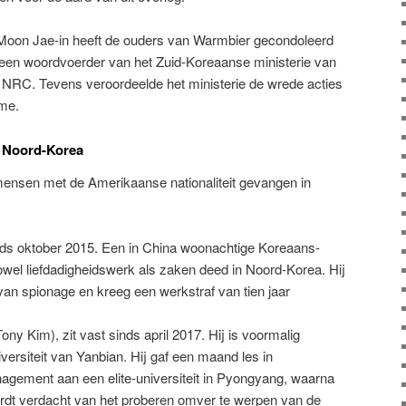
Moon Jae-in heeft de ouders van Warmbier gecondoleerd
t een woordvoerder van het Zuid-Koreaanse ministerie van
NRC. Tevens veroordeelde het ministerie de wrede acties
me.
n Noord-Korea
mensen met de Amerikaanse nationaliteit gevangen in
sinds oktober 2015. Een in China woonachtige Koreaans-
el liefdadigheidswerk als zaken deed in Noord-Korea. Hij
an spionage en kreeg een werkstraf van tien jaar
y Kim), zit vast sinds april 2017. Hij is voormalig
ersiteit van Yanbian. Hij gaf een maand les in
nagement aan een elite-universiteit in Pyongyang, waarna
rdt verdacht van het proberen omver te werpen van de