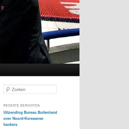
Z
o
e
k
RECENTE BERICHTEN
e
Uitzending Bureau Buitenland
n
over Noord-Koreaanse
hackers