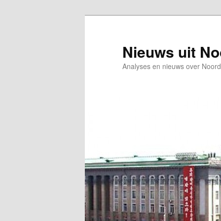
Spring
Spring
naar
naar
de
de
Nieuws uit N
primaire
secundaire
Analyses en nieuws over Noord
inhoud
inhoud