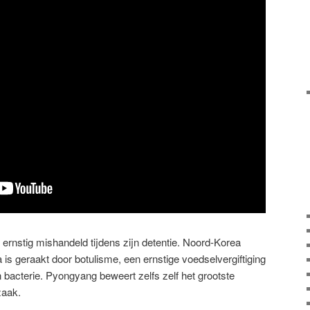
 ernstig mishandeld tijdens zijn detentie. Noord-Korea
a is geraakt door botulisme, een ernstige voedselvergiftiging
 bacterie. Pyongyang beweert zelfs zelf het grootste
zaak.