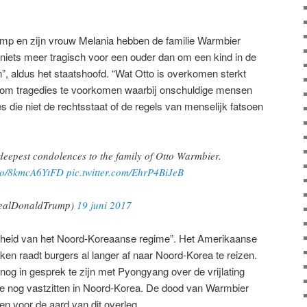
mp en zijn vrouw Melania hebben de familie Warmbier
niets meer tragisch voor een ouder dan om een kind in de
en”, aldus het staatshoofd. “Wat Otto is overkomen sterkt
ng om tragedies te voorkomen waarbij onschuldige mensen
s die niet de rechtsstaat of de regels van menselijk fatsoen
deepest condolences to the family of Otto Warmbier.
t.co/8kmcA6YtFD
pic.twitter.com/EhrP4BiJeB
realDonaldTrump)
19 juni 2017
heid van het Noord-Koreaanse regime”. Het Amerikaanse
ken raadt burgers al langer af naar Noord-Korea te reizen.
 nog in gesprek te zijn met Pyongyang over de vrijlating
e nog vastzitten in Noord-Korea. De dood van Warmbier
en voor de aard van dit overleg.