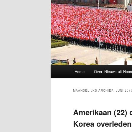
Hoofdmenu
Home
Over ‘Nieuws uit Noor
MAANDELIJKS ARCHIEF:
JUNI 201
Amerikaan (22) d
Korea overleden