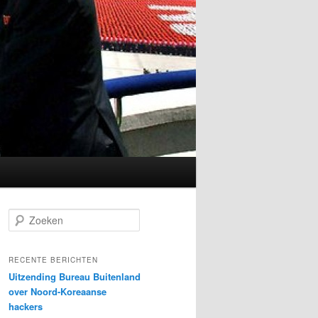
Z
o
e
k
RECENTE BERICHTEN
e
Uitzending Bureau Buitenland
n
over Noord-Koreaanse
hackers