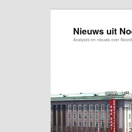
Spring
Spring
naar
naar
de
de
Nieuws uit N
primaire
secundaire
Analyses en nieuws over Noord
inhoud
inhoud