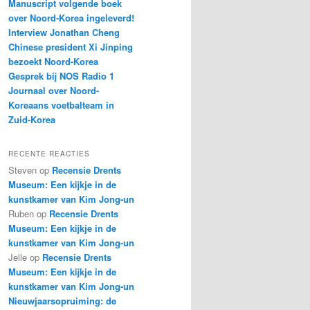
Manuscript volgende boek
over Noord-Korea ingeleverd!
Interview Jonathan Cheng
Chinese president Xi Jinping
bezoekt Noord-Korea
Gesprek bij NOS Radio 1
Journaal over Noord-
Koreaans voetbalteam in
Zuid-Korea
RECENTE REACTIES
Steven
op
Recensie Drents
Museum: Een kijkje in de
kunstkamer van Kim Jong-un
Ruben
op
Recensie Drents
Museum: Een kijkje in de
kunstkamer van Kim Jong-un
Jelle
op
Recensie Drents
Museum: Een kijkje in de
kunstkamer van Kim Jong-un
Nieuwjaarsopruiming: de