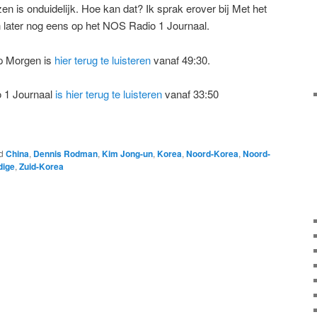
en is onduidelijk. Hoe kan dat? Ik sprak erover bij Met het
later nog eens op het NOS Radio 1 Journaal.
op Morgen is
hier terug te luisteren
vanaf 49:30.
o 1 Journaal
is hier terug te luisteren
vanaf 33:50
d
China
,
Dennis Rodman
,
Kim Jong-un
,
Korea
,
Noord-Korea
,
Noord-
dige
,
Zuid-Korea