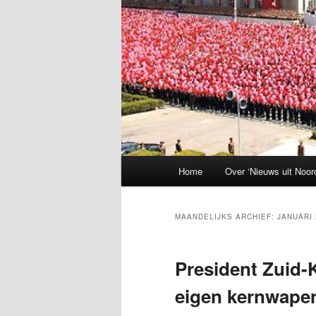
Hoofdmenu
Home
Over ‘Nieuws uit Noor
MAANDELIJKS ARCHIEF:
JANUARI 
President Zuid-
eigen kernwap