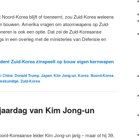
it Noord-Korea blijft of toeneemt, zou Zuid-Korea weleens
n bouwen. Amerika vragen om atoomwapens op Zuid-
oneren is ook een optie. Dat zei de Zuid-Koreaanse
gs in een overleg met de ministeries van Defensie en
ident Zuid-Korea zinspeelt op bouw eigen kernwapen
d
China
,
Donald Trump
,
Japan
,
Kim Jong-un
,
Korea
,
Noord-Korea
,
eskundige
,
Zuid-Korea
rjaardag van Kim Jong-un
ord-Koreaanse leider Kim Jong-un jarig – maar of hij 39,