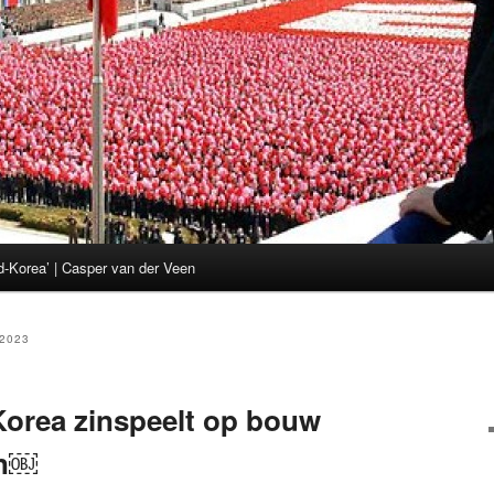
d-Korea’ | Casper van der Veen
2023
Korea zinspeelt op bouw
en￼