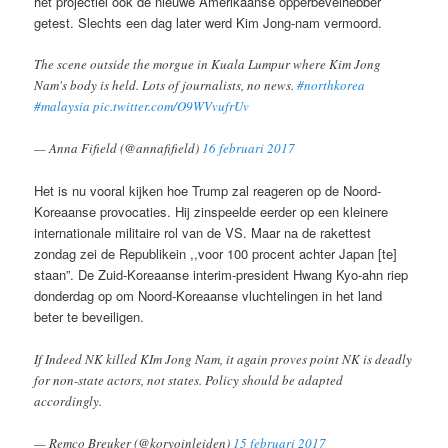
het projectiel ook de nieuwe Amerikaanse opperbevelhebber
getest. Slechts een dag later werd Kim Jong-nam vermoord.
The scene outside the morgue in Kuala Lumpur where Kim Jong
Nam's body is held. Lots of journalists, no news.
#northkorea
#malaysia
pic.twitter.com/O9WVvufrUv
— Anna Fifield (@annafifield)
16 februari 2017
Het is nu vooral kijken hoe Trump zal reageren op de Noord-
Koreaanse provocaties. Hij zinspeelde eerder op een kleinere
internationale militaire rol van de VS. Maar na de rakettest
zondag zei de Republikein ,,voor 100 procent achter Japan [te]
staan”. De Zuid-Koreaanse interim-president Hwang Kyo-ahn riep
donderdag op om Noord-Koreaanse vluchtelingen in het land
beter te beveiligen.
If Indeed NK killed KIm Jong Nam, it again proves point NK is deadly
for non-state actors, not states. Policy should be adapted
accordingly.
— Remco Breuker (@koryoinleiden)
15 februari 2017