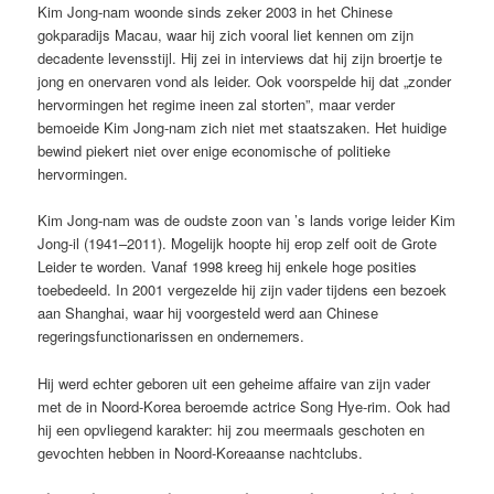
Kim Jong-nam woonde sinds zeker 2003 in het Chinese
gokparadijs Macau, waar hij zich vooral liet kennen om zijn
decadente levensstijl. Hij zei in interviews dat hij zijn broertje te
jong en onervaren vond als leider. Ook voorspelde hij dat „zonder
hervormingen het regime ineen zal storten”, maar verder
bemoeide Kim Jong-nam zich niet met staatszaken. Het huidige
bewind piekert niet over enige economische of politieke
hervormingen.
Kim Jong-nam was de oudste zoon van ’s lands vorige leider Kim
Jong-il (1941–2011). Mogelijk hoopte hij erop zelf ooit de Grote
Leider te worden. Vanaf 1998 kreeg hij enkele hoge posities
toebedeeld. In 2001 vergezelde hij zijn vader tijdens een bezoek
aan Shanghai, waar hij voorgesteld werd aan Chinese
regeringsfunctionarissen en ondernemers.
Hij werd echter geboren uit een geheime affaire van zijn vader
met de in Noord-Korea beroemde actrice Song Hye-rim. Ook had
hij een opvliegend karakter: hij zou meermaals geschoten en
gevochten hebben in Noord-Koreaanse nachtclubs.