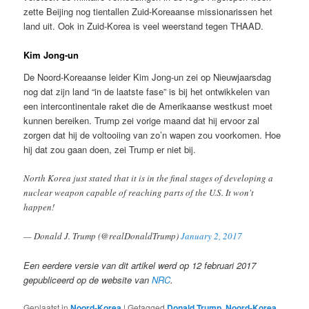
zette Beijing nog tientallen Zuid-Koreaanse missionarissen het
land uit. Ook in Zuid-Korea is veel weerstand tegen THAAD.
Kim Jong-un
De Noord-Koreaanse leider Kim Jong-un zei op Nieuwjaarsdag
nog dat zijn land “in de laatste fase” is bij het ontwikkelen van
een intercontinentale raket die de Amerikaanse westkust moet
kunnen bereiken. Trump zei vorige maand dat hij ervoor zal
zorgen dat hij de voltooiing van zo’n wapen zou voorkomen. Hoe
hij dat zou gaan doen, zei Trump er niet bij.
North Korea just stated that it is in the final stages of developing a
nuclear weapon capable of reaching parts of the U.S. It won't
happen!
— Donald J. Trump (@realDonaldTrump)
January 2, 2017
Een eerdere versie van dit artikel werd op 12 februari 2017
gepubliceerd op de website van
NRC
.
Geplaatst in
Noord-Korea
|
Getagged
Donald Trump
,
Noord-Korea