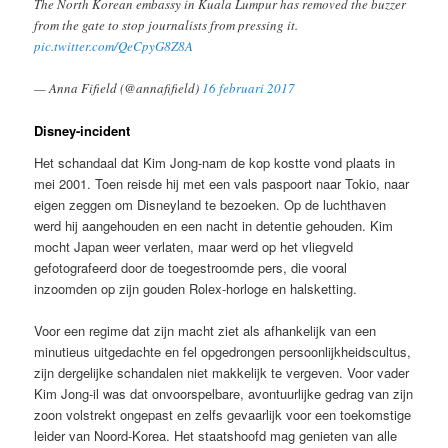
The North Korean embassy in Kuala Lumpur has removed the buzzer
from the gate to stop journalists from pressing it.
pic.twitter.com/QeCpyG8Z8A
— Anna Fifield (@annafifield)
16 februari 2017
Disney-incident
Het schandaal dat Kim Jong-nam de kop kostte vond plaats in
mei 2001. Toen reisde hij met een vals paspoort naar Tokio, naar
eigen zeggen om Disneyland te bezoeken. Op de luchthaven
werd hij aangehouden en een nacht in detentie gehouden. Kim
mocht Japan weer verlaten, maar werd op het vliegveld
gefotografeerd door de toegestroomde pers, die vooral
inzoomden op zijn gouden Rolex-horloge en halsketting.
Voor een regime dat zijn macht ziet als afhankelijk van een
minutieus uitgedachte en fel opgedrongen persoonlijkheidscultus,
zijn dergelijke schandalen niet makkelijk te vergeven. Voor vader
Kim Jong-il was dat onvoorspelbare, avontuurlijke gedrag van zijn
zoon volstrekt ongepast en zelfs gevaarlijk voor een toekomstige
leider van Noord-Korea. Het staatshoofd mag genieten van alle