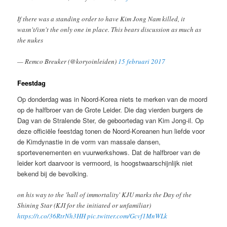
If there was a standing order to have Kim Jong Nam killed, it
wasn't/isn't the only one in place. This bears discussion as much as
the nukes
— Remco Breuker (@koryoinleiden)
15 februari 2017
Feestdag
Op donderdag was in Noord-Korea niets te merken van de moord
op de halfbroer van de Grote Leider. Die dag vierden burgers de
Dag van de Stralende Ster, de geboortedag van Kim Jong-il. Op
deze officiële feestdag tonen de Noord-Koreanen hun liefde voor
de Kimdynastie in de vorm van massale dansen,
sportevenementen en vuurwerkshows. Dat de halfbroer van de
leider kort daarvoor is vermoord, is hoogstwaarschijnlijk niet
bekend bij de bevolking.
on his way to the 'hall of immortality' KJU marks the Day of the
Shining Star (KJI for the initiated or unfamiliar)
https://t.co/36RtrNh3HH
pic.twitter.com/Gcvf1MnWLk