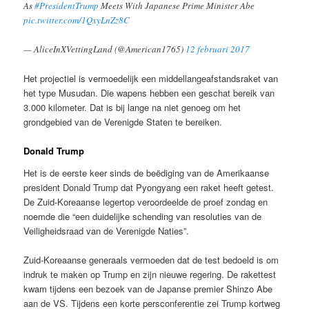
As
#PresidentTrump
Meets With Japanese Prime Minister Abe
pic.twitter.com/1QxyLnZz8C
— AliceInXVettingLand (@American1765)
12 februari 2017
Het projectiel is vermoedelijk een middellangeafstandsraket van
het type Musudan. Die wapens hebben een geschat bereik van
3.000 kilometer. Dat is bij lange na niet genoeg om het
grondgebied van de Verenigde Staten te bereiken.
Donald Trump
Het is de eerste keer sinds de beëdiging van de Amerikaanse
president Donald Trump dat Pyongyang een raket heeft getest.
De Zuid-Koreaanse legertop veroordeelde de proef zondag en
noemde die “een duidelijke schending van resoluties van de
Veiligheidsraad van de Verenigde Naties”.
Zuid-Koreaanse generaals vermoeden dat de test bedoeld is om
indruk te maken op Trump en zijn nieuwe regering. De rakettest
kwam tijdens een bezoek van de Japanse premier Shinzo Abe
aan de VS. Tijdens een korte persconferentie zei Trump kortweg