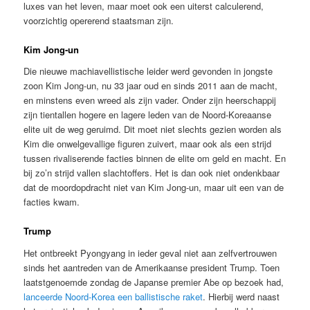
luxes van het leven, maar moet ook een uiterst calculerend,
voorzichtig opererend staatsman zijn.
Kim Jong-un
Die nieuwe machiavellistische leider werd gevonden in jongste
zoon Kim Jong-un, nu 33 jaar oud en sinds 2011 aan de macht,
en minstens even wreed als zijn vader. Onder zijn heerschappij
zijn tientallen hogere en lagere leden van de Noord-Koreaanse
elite uit de weg geruimd. Dit moet niet slechts gezien worden als
Kim die onwelgevallige figuren zuivert, maar ook als een strijd
tussen rivaliserende facties binnen de elite om geld en macht. En
bij zo’n strijd vallen slachtoffers. Het is dan ook niet ondenkbaar
dat de moordopdracht niet van Kim Jong-un, maar uit een van de
facties kwam.
Trump
Het ontbreekt Pyongyang in ieder geval niet aan zelfvertrouwen
sinds het aantreden van de Amerikaanse president Trump. Toen
laatstgenoemde zondag de Japanse premier Abe op bezoek had,
lanceerde Noord-Korea een ballistische raket
. Hierbij werd naast