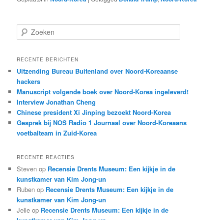
Z
o
e
k
RECENTE BERICHTEN
e
Uitzending Bureau Buitenland over Noord-Koreaanse
n
hackers
Manuscript volgende boek over Noord-Korea ingeleverd!
Interview Jonathan Cheng
Chinese president Xi Jinping bezoekt Noord-Korea
Gesprek bij NOS Radio 1 Journaal over Noord-Koreaans
voetbalteam in Zuid-Korea
RECENTE REACTIES
Steven
op
Recensie Drents Museum: Een kijkje in de
kunstkamer van Kim Jong-un
Ruben
op
Recensie Drents Museum: Een kijkje in de
kunstkamer van Kim Jong-un
Jelle
op
Recensie Drents Museum: Een kijkje in de