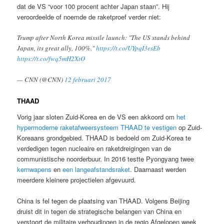
dat de VS “voor 100 procent achter Japan staan”. Hij
veroordeelde of noemde de raketproef verder niet:
Trump after North Korea missile launch: "The US stands behind
Japan, its great ally, 100%."
https://t.co/UYpqI3esEb
https://t.co/fwq5mH2XtO
— CNN (@CNN)
12 februari 2017
THAAD
Vorig jaar sloten Zuid-Korea en de VS een akkoord om
het
hypermoderne raketafweersysteem THAAD te vestigen
op Zuid-
Koreaans grondgebied. THAAD is bedoeld om Zuid-Korea te
verdedigen tegen nucleaire en raketdreigingen van de
communistische noorderbuur. In 2016 testte Pyongyang twee
kernwapens
en
een langeafstandsraket
. Daarnaast werden
meerdere kleinere projectielen afgevuurd.
China is fel tegen de plaatsing van THAAD. Volgens Beijing
druist dit in tegen de strategische belangen van China en
verstoort de militaire verhoudingen in de regio Afgelopen week