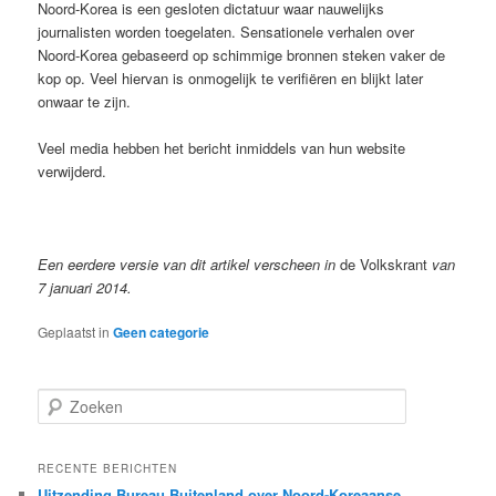
Noord-Korea is een gesloten dictatuur waar nauwelijks
journalisten worden toegelaten. Sensationele verhalen over
Noord-Korea gebaseerd op schimmige bronnen steken vaker de
kop op. Veel hiervan is onmogelijk te verifiëren en blijkt later
onwaar te zijn.
Veel media hebben het bericht inmiddels van hun website
verwijderd.
Een eerdere versie van dit artikel verscheen in
de Volkskrant
van
7 januari 2014.
Geplaatst in
Geen categorie
Z
o
e
k
RECENTE BERICHTEN
e
Uitzending Bureau Buitenland over Noord-Koreaanse