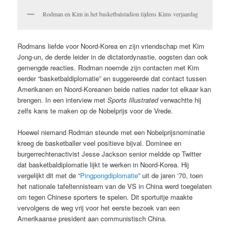
Rodman en Kim in het basketbalstadion tijdens Kims verjaardag
Rodmans liefde voor Noord-Korea en zijn vriendschap met Kim
Jong-un, de derde leider in de dictatordynastie, oogsten dan ook
gemengde reacties. Rodman noemde zijn contacten met Kim
eerder “basketbaldiplomatie” en suggereerde dat contact tussen
Amerikanen en Noord-Koreanen beide naties nader tot elkaar kan
brengen. In een interview met
Sports Illustrated
verwachtte hij
zelfs kans te maken op de Nobelprijs voor de Vrede.
Hoewel niemand Rodman steunde met een Nobelprijsnominatie
kreeg de basketballer veel positieve bijval. Dominee en
burgerrechtenactivist Jesse Jackson senior meldde op Twitter
dat basketbaldiplomatie lijkt te werken in Noord-Korea. Hij
vergelijkt dit met de “
Pingpongdiplomatie
” uit de jaren ‘70, toen
het nationale tafeltennisteam van de VS in China werd toegelaten
om tegen Chinese sporters te spelen. Dit sportuitje maakte
vervolgens de weg vrij voor het eerste bezoek van een
Amerikaanse president aan communistisch China.