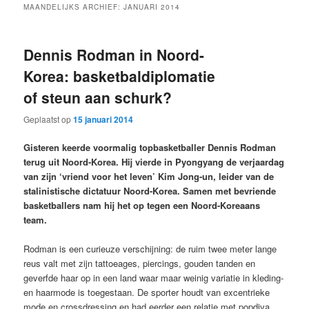
MAANDELIJKS ARCHIEF:
JANUARI 2014
Dennis Rodman in Noord-
Korea: basketbaldiplomatie
of steun aan schurk?
Geplaatst op
15 januari 2014
Gisteren keerde voormalig topbasketballer Dennis Rodman
terug uit Noord-Korea. Hij vierde in Pyongyang de verjaardag
van zijn ‘vriend voor het leven’ Kim Jong-un, leider van de
stalinistische dictatuur Noord-Korea. Samen met bevriende
basketballers nam hij het op tegen een Noord-Koreaans
team.
Rodman is een curieuze verschijning: de ruim twee meter lange
reus valt met zijn tattoeages, piercings, gouden tanden en
geverfde haar op in een land waar maar weinig variatie in kleding-
en haarmode is toegestaan. De sporter houdt van excentrieke
mode en crossdressing en had eerder een relatie met popdiva