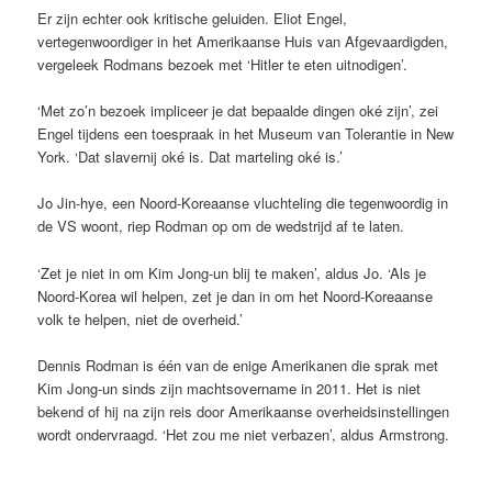
Er zijn echter ook kritische geluiden. Eliot Engel,
vertegenwoordiger in het Amerikaanse Huis van Afgevaardigden,
vergeleek Rodmans bezoek met ‘Hitler te eten uitnodigen’.
‘Met zo’n bezoek impliceer je dat bepaalde dingen oké zijn’, zei
Engel tijdens een toespraak in het Museum van Tolerantie in New
York. ‘Dat slavernij oké is. Dat marteling oké is.’
Jo Jin-hye, een Noord-Koreaanse vluchteling die tegenwoordig in
de VS woont, riep Rodman op om de wedstrijd af te laten.
‘Zet je niet in om Kim Jong-un blij te maken’, aldus Jo. ‘Als je
Noord-Korea wil helpen, zet je dan in om het Noord-Koreaanse
volk te helpen, niet de overheid.’
Dennis Rodman is één van de enige Amerikanen die sprak met
Kim Jong-un sinds zijn machtsovername in 2011. Het is niet
bekend of hij na zijn reis door Amerikaanse overheidsinstellingen
wordt ondervraagd. ‘Het zou me niet verbazen’, aldus Armstrong.