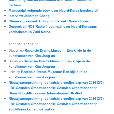
n
hackers
Manuscript volgende boek over Noord-Korea ingeleverd!
Interview Jonathan Cheng
Chinese president Xi Jinping bezoekt Noord-Korea
Gesprek bij NOS Radio 1 Journaal over Noord-Koreaans
voetbalteam in Zuid-Korea
RECENTE REACTIES
Steven
op
Recensie Drents Museum: Een kijkje in de
kunstkamer van Kim Jong-un
Ruben
op
Recensie Drents Museum: Een kijkje in de
kunstkamer van Kim Jong-un
Jelle
op
Recensie Drents Museum: Een kijkje in de
kunstkamer van Kim Jong-un
Nieuwjaarsopruiming: de laatste broodjes aap van 2014 (2/3)
| De Gestolen GrootmoederDe Gestolen Grootmoeder
op
Stuur Noord-Korea naar Internationaal Strafhof
Nieuwjaarsopruiming: de laatste broodjes aap van 2014 (2/3)
| De Gestolen GrootmoederDe Gestolen Grootmoeder
op
Zuid-Korea kan er ook wat van