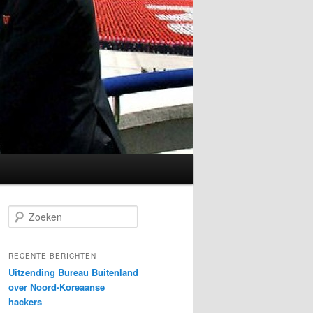
Z
o
e
k
RECENTE BERICHTEN
e
Uitzending Bureau Buitenland
n
over Noord-Koreaanse
hackers