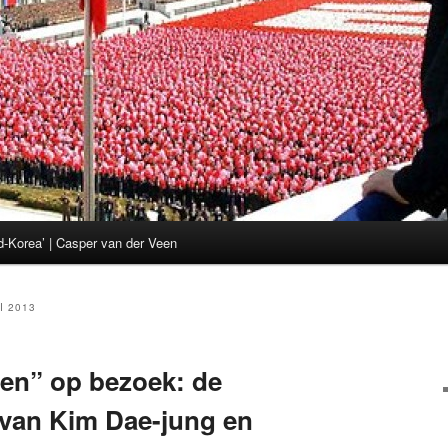
d-Korea’ | Casper van der Veen
I 2013
en” op bezoek: de
van Kim Dae-jung en