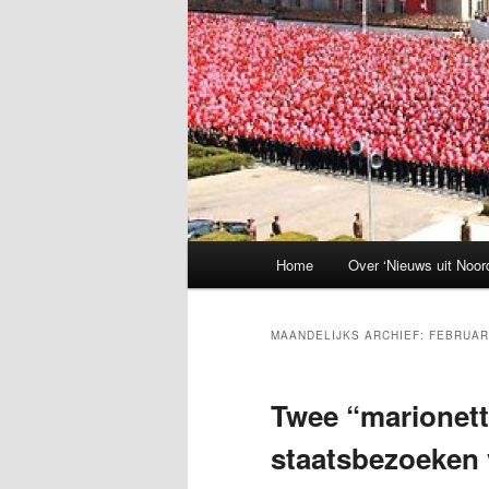
Hoofdmenu
Home
Over ‘Nieuws uit Noor
MAANDELIJKS ARCHIEF:
FEBRUAR
Twee “marionett
staatsbezoeken 