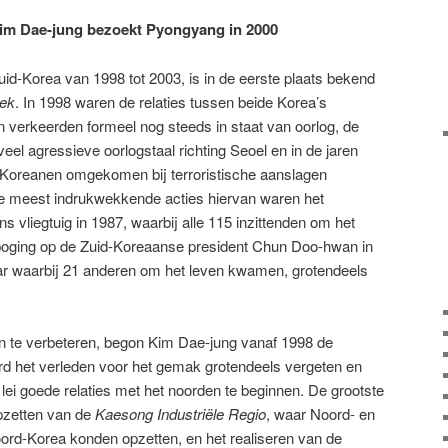
Kim Dae-jung bezoekt Pyongyang in 2000
id-Korea van 1998 tot 2003, is in de eerste plaats bekend
iek
. In 1998 waren de relaties tussen beide Korea’s
en verkeerden formeel nog steeds in staat van oorlog, de
 veel agressieve oorlogstaal richting Seoel en in de jaren
-Koreanen omgekomen bij terroristische aanslagen
e meest indrukwekkende acties hiervan waren het
 vliegtuig in 1987, waarbij alle 115 inzittenden om het
oging op de Zuid-Koreaanse president Chun Doo-hwan in
ar waarbij 21 anderen om het leven kwamen, grotendeels
n te verbeteren, begon Kim Dae-jung vanaf 1998 de
erd het verleden voor het gemak grotendeels vergeten en
ei goede relaties met het noorden te beginnen. De grootste
pzetten van de
Kaesong Industriële Regio
, waar Noord- en
oord-Korea konden opzetten, en het realiseren van de