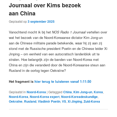
Journaal over Kims bezoek
aan China
Geplaatst op
3 september 2025
Vanochtend mocht ik bij het
NOS Radio 1 Journaal
vertellen over
wat het bezoek van de Noord-Koreaanse dictator Kim Jong-un
aan de Chinese militaire parade betekende, waar hij zij aan zij
stond met de Russische president Poetin en de Chinese leider Xi
Jinping – om eenheid van een autocratisch landenblok uit te
stralen. Hoe belangrijk zijn de banden van Noord-Korea met
China en zijn die veranderd door de Noord-Koreaanse steun aan
Rusland in de oorlog tegen Oekraïne?
Het fragment is
hier terug te luisteren vanaf 1:11:50
Geplaatst in
Noord-Korea
|
Getagged
China
,
Kim Jong-un
,
Korea
,
Noord-Korea
,
Noord-Korea expert
,
Noord-Koreadeskundige
,
Oekraïne
,
Rusland
,
Vladimir Poetin
,
VS
,
Xi Jinping
,
Zuid-Korea