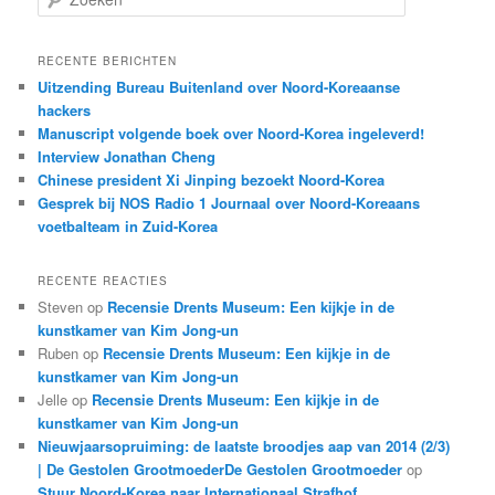
o
e
k
RECENTE BERICHTEN
e
Uitzending Bureau Buitenland over Noord-Koreaanse
n
hackers
Manuscript volgende boek over Noord-Korea ingeleverd!
Interview Jonathan Cheng
Chinese president Xi Jinping bezoekt Noord-Korea
Gesprek bij NOS Radio 1 Journaal over Noord-Koreaans
voetbalteam in Zuid-Korea
RECENTE REACTIES
Steven
op
Recensie Drents Museum: Een kijkje in de
kunstkamer van Kim Jong-un
Ruben
op
Recensie Drents Museum: Een kijkje in de
kunstkamer van Kim Jong-un
Jelle
op
Recensie Drents Museum: Een kijkje in de
kunstkamer van Kim Jong-un
Nieuwjaarsopruiming: de laatste broodjes aap van 2014 (2/3)
| De Gestolen GrootmoederDe Gestolen Grootmoeder
op
Stuur Noord-Korea naar Internationaal Strafhof