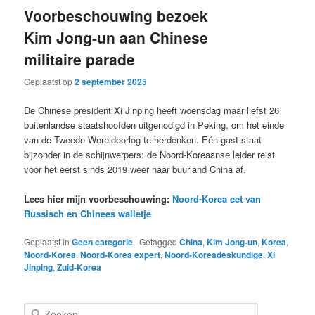
Voorbeschouwing bezoek
Kim Jong-un aan Chinese
militaire parade
Geplaatst op
2 september 2025
De Chinese president Xi Jinping heeft woensdag maar liefst 26
buitenlandse staatshoofden uitgenodigd in Peking, om het einde
van de Tweede Wereldoorlog te herdenken. Eén gast staat
bijzonder in de schijnwerpers: de Noord-Koreaanse leider reist
voor het eerst sinds 2019 weer naar buurland China af.
Lees hier mijn voorbeschouwing:
Noord-Korea eet van
Russisch en Chinees walletje
Geplaatst in
Geen categorie
|
Getagged
China
,
Kim Jong-un
,
Korea
,
Noord-Korea
,
Noord-Korea expert
,
Noord-Koreadeskundige
,
Xi
Jinping
,
Zuid-Korea
Z