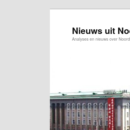
Spring
Spring
naar
naar
de
de
Nieuws uit N
primaire
secundaire
Analyses en nieuws over Noord
inhoud
inhoud