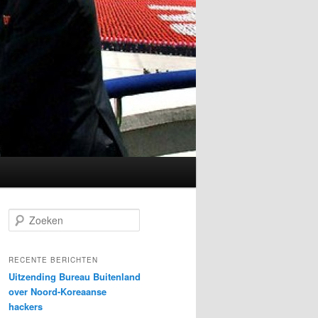
Z
o
e
k
RECENTE BERICHTEN
e
Uitzending Bureau Buitenland
n
over Noord-Koreaanse
hackers