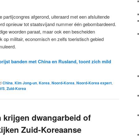
 partijcongres afgerond, uiteraard met een afsluitende
werd opnieuw tot staatsvijand nummer één gebombardeerd.
dige woorden paraat, maar ook een bescheiden
 op militair, economisch en zelfs toeristisch gebied
muleerd.
rijst banden met China en Rusland, toont zich mild
d
China
,
Kim Jong-un
,
Korea
,
Noord-Korea
,
Noord-Korea expert
,
VS
,
Zuid-Korea
krijgen dwangarbeid of
kijken Zuid-Koreaanse