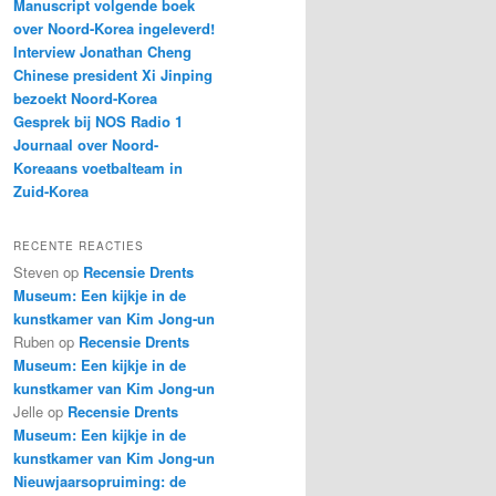
Manuscript volgende boek
over Noord-Korea ingeleverd!
Interview Jonathan Cheng
Chinese president Xi Jinping
bezoekt Noord-Korea
Gesprek bij NOS Radio 1
Journaal over Noord-
Koreaans voetbalteam in
Zuid-Korea
RECENTE REACTIES
Steven
op
Recensie Drents
Museum: Een kijkje in de
kunstkamer van Kim Jong-un
Ruben
op
Recensie Drents
Museum: Een kijkje in de
kunstkamer van Kim Jong-un
Jelle
op
Recensie Drents
Museum: Een kijkje in de
kunstkamer van Kim Jong-un
Nieuwjaarsopruiming: de