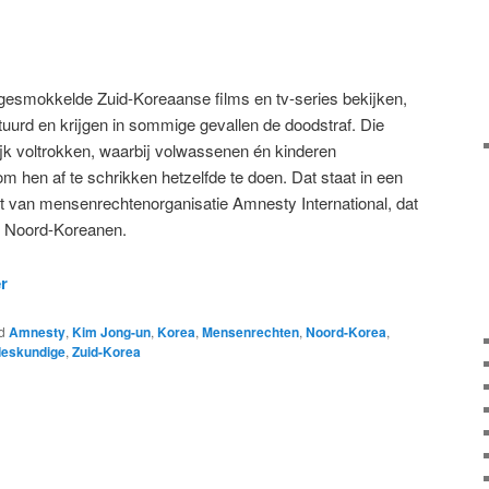
gesmokkelde Zuid-Koreaanse films en tv-series bekijken,
urd en krijgen in sommige gevallen de doodstraf. Die
lijk voltrokken, waarbij volwassenen én kinderen
 hen af te schrikken hetzelfde te doen. Dat staat in een
 van mensenrechtenorganisatie Amnesty International, dat
e Noord-Koreanen.
er
d
Amnesty
,
Kim Jong-un
,
Korea
,
Mensenrechten
,
Noord-Korea
,
eskundige
,
Zuid-Korea