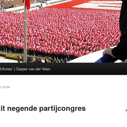
d-Korea’ | Casper van der Veen
I 2026
it negende partijcongres