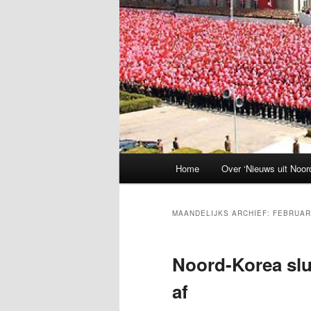
Hoofdmenu
Home
Over ‘Nieuws uit Noor
MAANDELIJKS ARCHIEF:
FEBRUAR
Noord-Korea slu
af