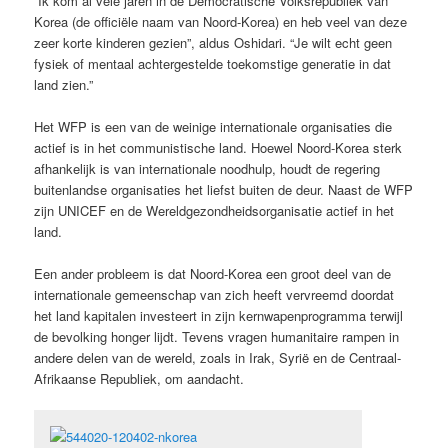
“Ik kom al vele jaren in de Democratische Volksrepubliek van
Korea (de officiële naam van Noord-Korea) en heb veel van deze
zeer korte kinderen gezien”, aldus Oshidari. “Je wilt echt geen
fysiek of mentaal achtergestelde toekomstige generatie in dat
land zien.”
Het WFP is een van de weinige internationale organisaties die
actief is in het communistische land. Hoewel Noord-Korea sterk
afhankelijk is van internationale noodhulp, houdt de regering
buitenlandse organisaties het liefst buiten de deur. Naast de WFP
zijn UNICEF en de Wereldgezondheidsorganisatie actief in het
land.
Een ander probleem is dat Noord-Korea een groot deel van de
internationale gemeenschap van zich heeft vervreemd doordat
het land kapitalen investeert in zijn kernwapenprogramma terwijl
de bevolking honger lijdt. Tevens vragen humanitaire rampen in
andere delen van de wereld, zoals in Irak, Syrië en de Centraal-
Afrikaanse Republiek, om aandacht.