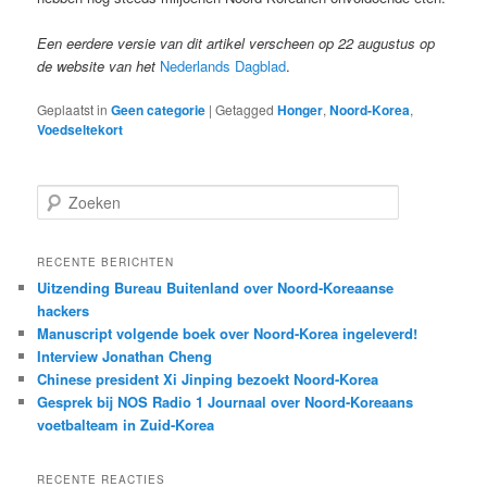
Een eerdere versie van dit artikel verscheen op 22 augustus op
de website van het
Nederlands Dagblad
.
Geplaatst in
Geen categorie
|
Getagged
Honger
,
Noord-Korea
,
Voedseltekort
Z
o
e
k
RECENTE BERICHTEN
e
Uitzending Bureau Buitenland over Noord-Koreaanse
n
hackers
Manuscript volgende boek over Noord-Korea ingeleverd!
Interview Jonathan Cheng
Chinese president Xi Jinping bezoekt Noord-Korea
Gesprek bij NOS Radio 1 Journaal over Noord-Koreaans
voetbalteam in Zuid-Korea
RECENTE REACTIES