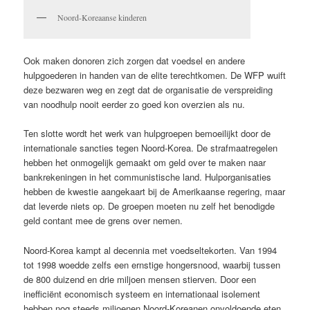
Noord-Koreaanse kinderen
Ook maken donoren zich zorgen dat voedsel en andere
hulpgoederen in handen van de elite terechtkomen. De WFP wuift
deze bezwaren weg en zegt dat de organisatie de verspreiding
van noodhulp nooit eerder zo goed kon overzien als nu.
Ten slotte wordt het werk van hulpgroepen bemoeilijkt door de
internationale sancties tegen Noord-Korea. De strafmaatregelen
hebben het onmogelijk gemaakt om geld over te maken naar
bankrekeningen in het communistische land. Hulporganisaties
hebben de kwestie aangekaart bij de Amerikaanse regering, maar
dat leverde niets op. De groepen moeten nu zelf het benodigde
geld contant mee de grens over nemen.
Noord-Korea kampt al decennia met voedseltekorten. Van 1994
tot 1998 woedde zelfs een ernstige hongersnood, waarbij tussen
de 800 duizend en drie miljoen mensen stierven. Door een
inefficiënt economisch systeem en internationaal isolement
hebben nog steeds miljoenen Noord-Koreanen onvoldoende eten.