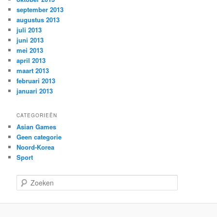
september 2013
augustus 2013
juli 2013
juni 2013
mei 2013
april 2013
maart 2013
februari 2013
januari 2013
CATEGORIEËN
Asian Games
Geen categorie
Noord-Korea
Sport
Z
o
e
k
e