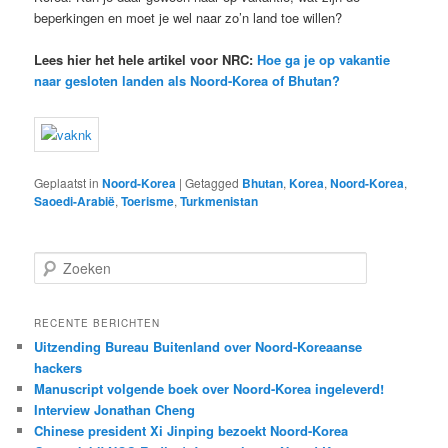
beperkingen en moet je wel naar zo’n land toe willen?
Lees hier het hele artikel voor NRC:
Hoe ga je op vakantie
naar gesloten landen als Noord-Korea of Bhutan?
Geplaatst in
Noord-Korea
|
Getagged
Bhutan
,
Korea
,
Noord-Korea
,
Saoedi-Arabië
,
Toerisme
,
Turkmenistan
Z
o
e
k
RECENTE BERICHTEN
e
Uitzending Bureau Buitenland over Noord-Koreaanse
n
hackers
Manuscript volgende boek over Noord-Korea ingeleverd!
Interview Jonathan Cheng
Chinese president Xi Jinping bezoekt Noord-Korea